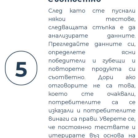
След като сте пуснали
някои тестове,
следващата стъпка е да
анализирате данните.
Прегледайте данните си,
определете ясни
5
победители и губещи и
повторете продукта си
съответно. Дори ако
отговорите не са това,
което сте очаквали,
потребителите са се
изказали и потребителите
винаги са прави. Уверете се,
че постоянно тествате и
итерирате въз основа на