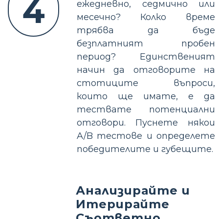
4
ежедневно, седмично или
месечно? Колко време
трябва да бъде
безплатният пробен
период? Единственият
начин да отговорите на
стотиците въпроси,
които ще имате, е да
тествате потенциални
отговори. Пуснете някои
A/B тестове и определете
победителите и губещите.
Анализирайте и
Итерирайте
Съответно