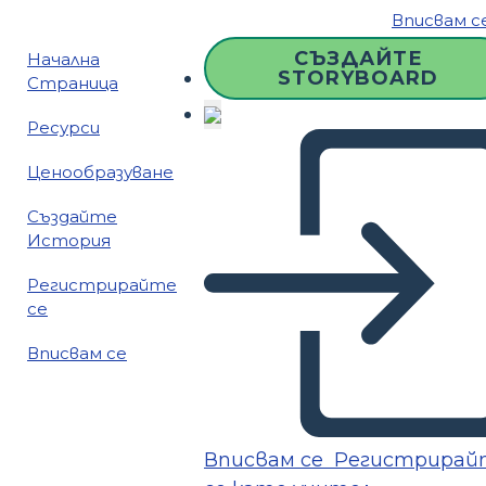
Вписвам с
СЪЗДАЙТЕ
Начална
STORYBOARD
Страница
Ресурси
Ценообразуване
Създайте
История
Регистрирайте
се
Вписвам се
Вписвам се
Регистрирай