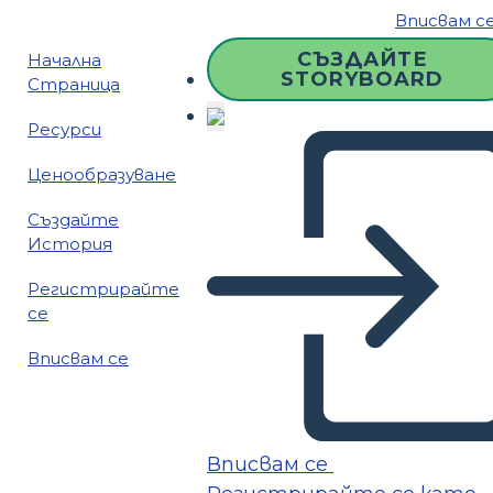
Вписвам с
СЪЗДАЙТЕ
Начална
STORYBOARD
Страница
Ресурси
Ценообразуване
Създайте
История
Регистрирайте
се
Вписвам се
Вписвам се