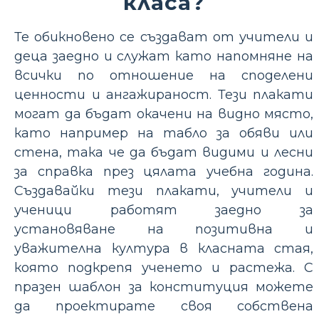
класа?
Те обикновено се създават от учители и
деца заедно и служат като напомняне на
всички по отношение на споделени
ценности и ангажираност. Тези плакати
могат да бъдат окачени на видно място,
като например на табло за обяви или
стена, така че да бъдат видими и лесни
за справка през цялата учебна година.
Създавайки тези плакати, учители и
ученици работят заедно за
установяване на позитивна и
уважителна култура в класната стая,
която подкрепя ученето и растежа. С
празен шаблон за конституция можете
да проектирате своя собствена