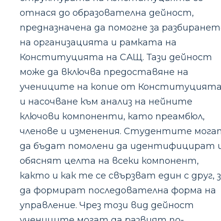
отнася до образователна дейност,
предназначена да помогне за разбиранет
на организацията и рамката на
Конституцията на САЩ. Тази дейност
може да включва предоставяне на
учениците на копие от Конституцият
и насочване към анализ на нейните
ключови компоненти, като преамбюл,
членове и изменения. Студентите мога
да бъдат помолени да идентифицират 
обяснят целта на всеки компонент,
както и как те се свързват един с друг, 
да формират последователна форма на
управление. Чрез този вид дейност
учениците могат да развият по-