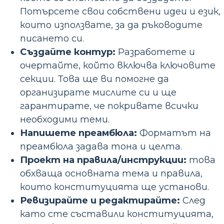
Потърсете свои собствени идеи и език,
които използвате, за да ръководите
писането си.
Създайте контур:
Разработете и
очертайте, който включва ключовите
секции. Това ще ви помогне да
организирате мислите си и ще
гарантирате, че покривате всички
необходими теми.
Напишете преамбюла:
Форматът на
преамбюла задава тона и целта.
Проект на правила/инструкции:
това
обхваща основната тема и правила,
които конституцията ще установи.
Ревизирайте и редактирайте:
След
като сте съставили конституцията,