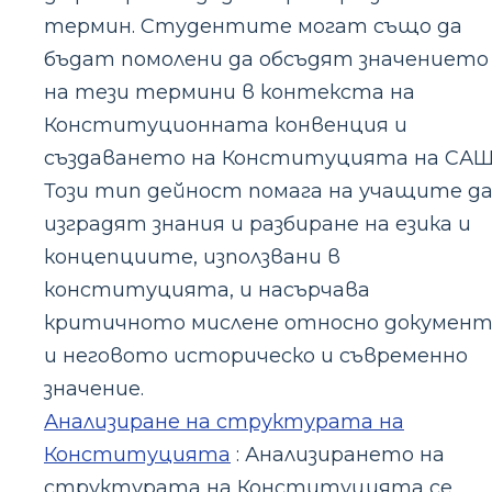
термин. Студентите могат също да
бъдат помолени да обсъдят значението
на тези термини в контекста на
Конституционната конвенция и
създаването на Конституцията на САЩ
Този тип дейност помага на учащите д
изградят знания и разбиране на езика и
концепциите, използвани в
конституцията, и насърчава
критичното мислене относно докумен
и неговото историческо и съвременно
значение.
Анализиране на структурата на
Конституцията
: Анализирането на
структурата на Конституцията се