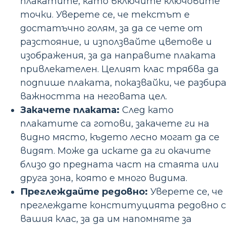
плакатите, като включите ключовите
точки. Уверете се, че текстът е
достатъчно голям, за да се чете от
разстояние, и използвайте цветове и
изображения, за да направите плаката
привлекателен. Целият клас трябва да
подпише плаката, показвайки, че разбир
важността на неговата цел.
Закачете плаката:
След като
плакатите са готови, закачете ги на
видно място, където лесно могат да се
видят. Може да искате да ги окачите
близо до предната част на стаята или
друга зона, която е много видима.
Преглеждайте редовно:
Уверете се, че
преглеждате конституцията редовно с
вашия клас, за да им напомняте за