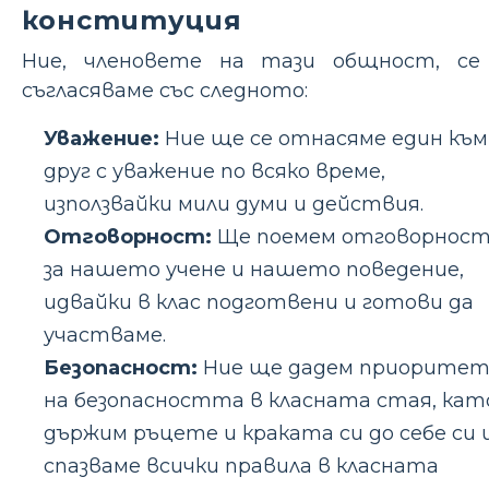
конституция
Ние, членовете на тази общност, се
съгласяваме със следното:
Уважение:
Ние ще се отнасяме един към
друг с уважение по всяко време,
използвайки мили думи и действия.
Отговорност:
Ще поемем отговорнос
за нашето учене и нашето поведение,
идвайки в клас подготвени и готови да
участваме.
Безопасност:
Ние ще дадем приорите
на безопасността в класната стая, кат
държим ръцете и краката си до себе си 
спазваме всички правила в класната