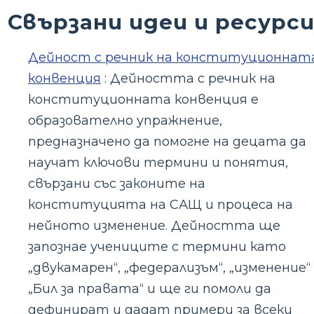
Свързани идеи и ресурс
Дейност с речник на конституционнат
конвенция
: Дейността с речник на
конституционната конвенция е
образователно упражнение,
предназначено да помогне на децата да
научат ключови термини и понятия,
свързани със законите на
конституцията на САЩ и процеса на
нейното изменение. Дейността ще
запознае учениците с термини като
„двукамарен“, „федерализъм“, „изменение“
„Бил за правата“ и ще ги помоли да
дефинират и дадат примери за всеки