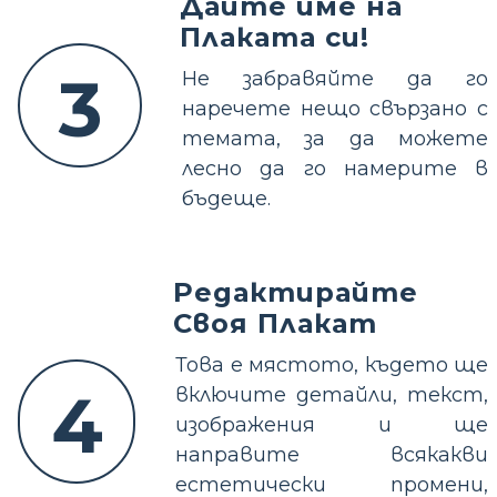
Дайте име на
Плаката си!
3
Не забравяйте да го
наречете нещо свързано с
темата, за да можете
лесно да го намерите в
бъдеще.
Редактирайте
Своя Плакат
Това е мястото, където ще
4
включите детайли, текст,
изображения и ще
направите всякакви
естетически промени,