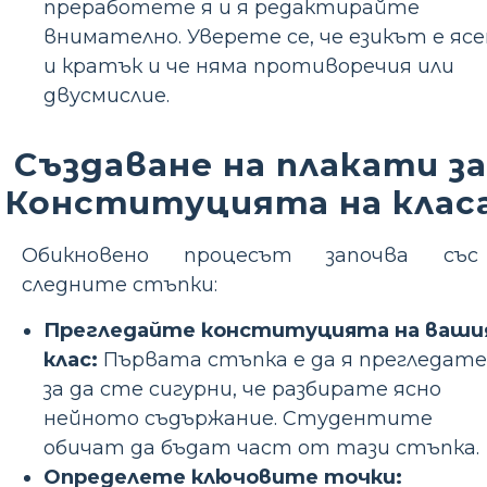
преработете я и я редактирайте
внимателно. Уверете се, че езикът е ясе
и кратък и че няма противоречия или
двусмислие.
Създаване на плакати за
Конституцията на клас
Обикновено процесът започва със
следните стъпки:
Прегледайте конституцията на ваши
клас:
Първата стъпка е да я прегледате
за да сте сигурни, че разбирате ясно
нейното съдържание. Студентите
обичат да бъдат част от тази стъпка.
Определете ключовите точки: