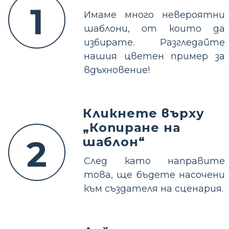
1
Имаме много невероятни
шаблони, от които да
избирате. Разгледайте
нашия цветен пример за
вдъхновение!
Кликнете върху
„Копиране на
2
шаблон“
След като направите
това, ще бъдете насочени
към създателя на сценария.