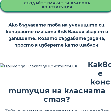
СЪЗДАЙТЕ ПЛАКАТ ЗА КЛАСОВА
КОНСТИТУЦИЯ
Ако възлагате това на учениците си,
копирайте плаката във вашия акаунт и
запишете. Когато създавате задача,
просто я изберете като шаблон!
Какв
е
конс
титуция на класната
стая?