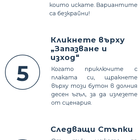
които искате. Вариантите
са безкрайни!
Кликнете върху
„Запазване и
изход“
5
Когато приключите с
плаката си, щракнете
върху този бутон в долния
десен ъгъл, за да излезете
от сценария.
Следващи Стъпки