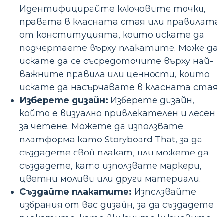
Идентифицирайте ключовите точки,
правата в класната стая или правилат
от конституцията, които искате да
подчертаете върху плакатите. Може д
искате да се съсредоточите върху най-
важните правила или ценности, които
искате да насърчавате в класната стая
Изберете дизайн:
Изберете дизайн,
който е визуално привлекателен и лесен
за четене. Можете да използвате
платформа като Storyboard That, за да
създадете свой плакат, или можете да
създадете, като използвате маркери,
цветни моливи или други материали.
Създайте плакатите:
Използвайте
избрания от вас дизайн, за да създадете