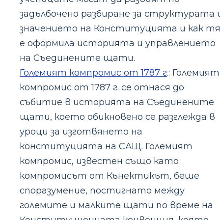
задълбочено разбиране за структурата 
значението на Конституцията и как т
е оформила историята и управлението
на Съединените щати.
Големият компромис от 1787 г
.: Големият
компромис от 1787 г. се отнася до
събитие в историята на Съединените
щати, което обикновено се разглежда в
уроци за изготвянето на
конституцията на САЩ. Големият
компромис, известен също като
компромисът от Кънектикът, беше
споразумение, постигнато между
големите и малките щати по време на
Конституционната конвенция, която