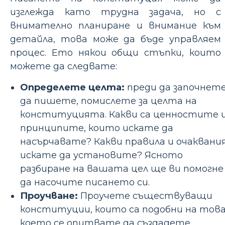
изглежда като трудна задача, но с
внимателно планиране и внимание към
детайла, това може да бъде управляем
процес. Ето някои общи стъпки, които
можете да следвате:
Определете целта:
преди да започнет
да пишете, помислете за целта на
конституцията. Какви са ценностите 
принципите, които искате да
насърчавате? Какви правила и очаквани
искате да установите? Ясното
разбиране на вашата цел ще ви помогне
да насочите писането си.
Проучване:
Проучете съществуващи
конституции, които са подобни на това
което се опитвате да създадете.