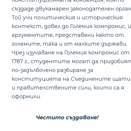
създаде двукамарен законодателен орган
Той учи политическия и историческия
контекст, довел до Големия компромис, 
аргументите, представени както от
големите, така и от малките държави.
Чрез изучаване на Големия компромис от
1787 г., студентите могат да придобия
по-задълбочено разбиране за
конституцията на Съединените щати
и правителствените сили, които са я
оформили.
Честито създаване!