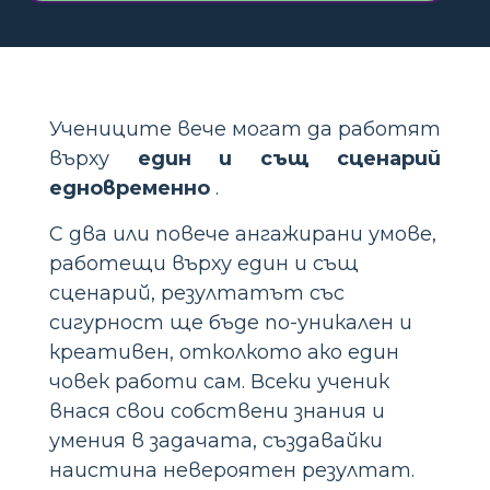
Учениците вече могат да работят
върху
един и същ сценарий
едновременно
.
С два или повече ангажирани умове,
работещи върху един и същ
сценарий, резултатът със
сигурност ще бъде по-уникален и
креативен, отколкото ако един
човек работи сам. Всеки ученик
внася свои собствени знания и
умения в задачата, създавайки
наистина невероятен резултат.