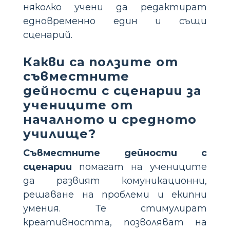
няколко учени да редактират
едновременно един и същи
сценарий.
Какви са ползите от
съвместните
дейности с сценарии за
учениците от
началното и средното
училище?
Съвместните дейности с
сценарии
помагат на учениците
да развият комуникационни,
решаване на проблеми и екипни
умения. Те стимулират
креативността, позволяват на