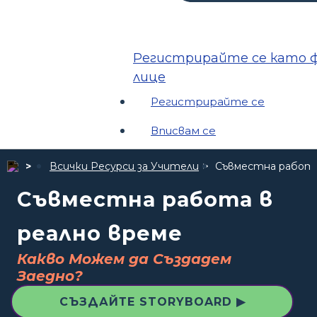
Регистрирайте се като ф
лице
Регистрирайте се
Вписвам се
Всички Ресурси за Учители
Съвместна работа
Съвместна работа в
реално време
Какво Можем да Създадем
Заедно?
СЪЗДАЙТЕ STORYBOARD ▶