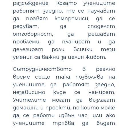
разсъждение. Когато учениците
работят заедно, те се научават
да правят компромиси, да се
редуват, да споделят
отговорност, да решават
проблеми, да планират и да
делегират роли; всички тези
умения са важни за целия живот.
Сътрудничеството в реално
време също така позволява на
учениците да работят заедно,
независимо къде се намират.
Учителите могат да възлагат
домашни и проекти, по които може
да се работи извън час, или ако
учениците трябва да бъдат