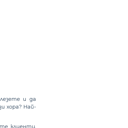
лезете и да
и хора? Най-
те клиенти.