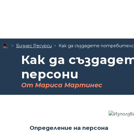
Бизнес Ресурси
Как да създадете потребителс
Как да създад
персони
От Мариса Мартинес
Определение на персона