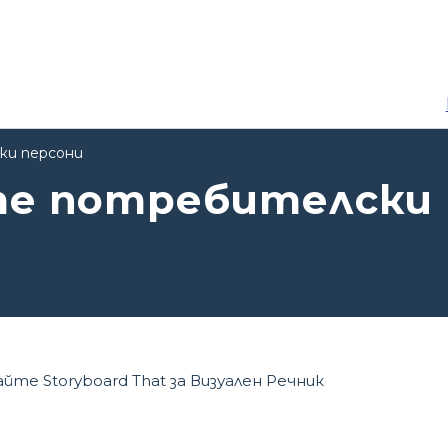
ки персони
ете потребителски