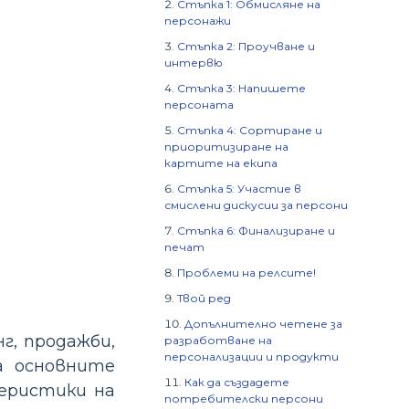
Стъпка 1: Обмисляне на
персонажи
Стъпка 2: Проучване и
интервю
Стъпка 3: Напишете
персоната
Стъпка 4: Сортиране и
приоритизиране на
картите на екипа
Стъпка 5: Участие в
смислени дискусии за персони
Стъпка 6: Финализиране и
печат
Проблеми на релсите!
Твой ред
Допълнително четене за
г, продажби,
разработване на
персонализации и продукти
а основните
Как да създадете
теристики на
потребителски персони