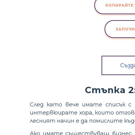
КОПИРАЙТЕ 
ЗАПОЧН
Създ
Стъпка 2
След като вече имате списък с
интервюирате хора, които отгова
лесният начин е да помислите къде
Ако имате съществуващ бизнес,