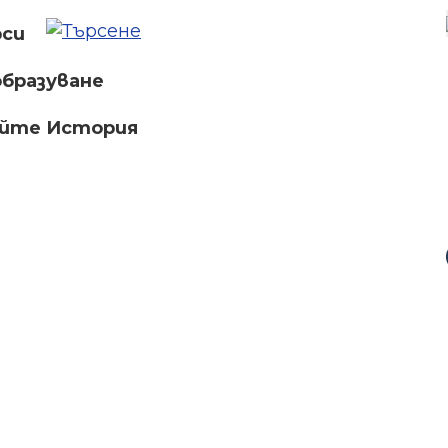
рси
бразуване
айте История