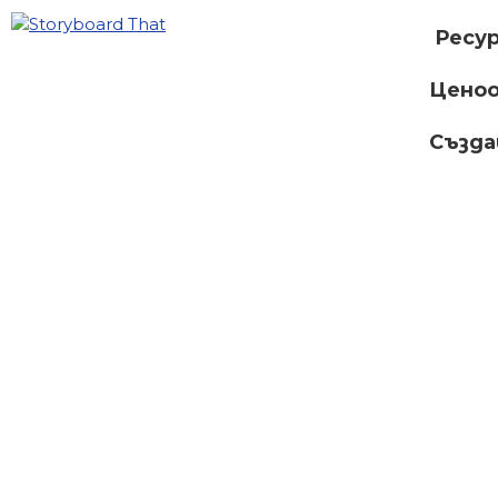
Ресу
Ценоо
Създ