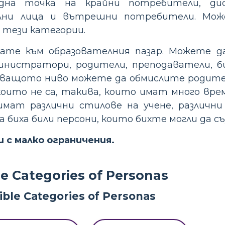
дна точка на крайни потребители, дис
елни лица и вътрешни потребители. Мо
 тези категории.
чвате към образователния пазар. Можете 
министратори, родители, преподаватели, 
едващото ниво можете да обмислите родите
оито не са, такива, които имат много врем
имат различни стилове на учене, различн
 биха били персони, които бихте могли да с
 с малко ограничения.
le Categories of Personas