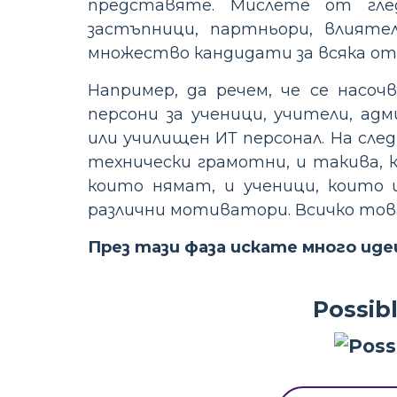
представяте. Мислете от гле
застъпници, партньори, влият
множество кандидати за всяка от
Например, да речем, че се насо
персони за ученици, учители, ад
или училищен ИТ персонал. На сл
технически грамотни, и такива, к
които нямат, и ученици, които 
различни мотиватори. Всичко това
През тази фаза искате много идеи
Possib