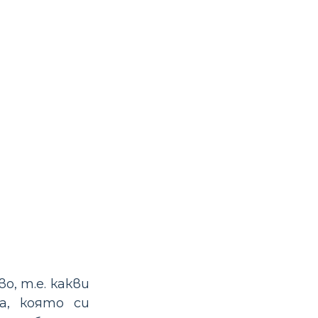
, т.е. какви
а, която си