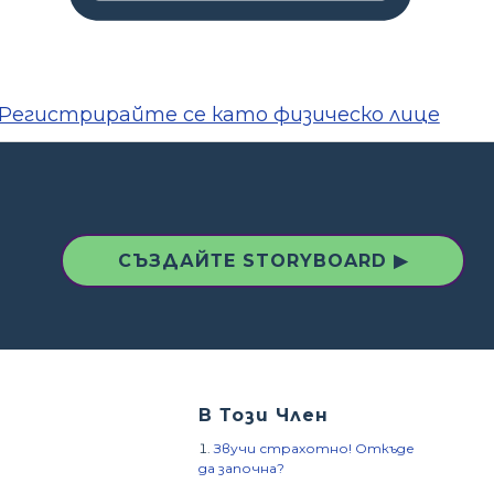
Регистрирайте се като физическо лице
СЪЗДАЙТЕ STORYBOARD ▶
В Този Член
Звучи страхотно! Откъде
да започна?