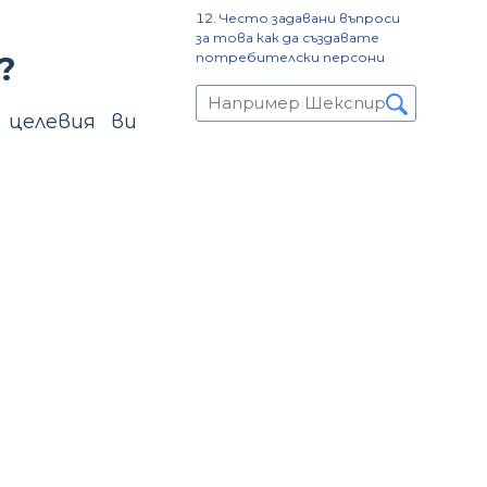
Често задавани въпроси
за това как да създавате
потребителски персони
?
 целевия ви