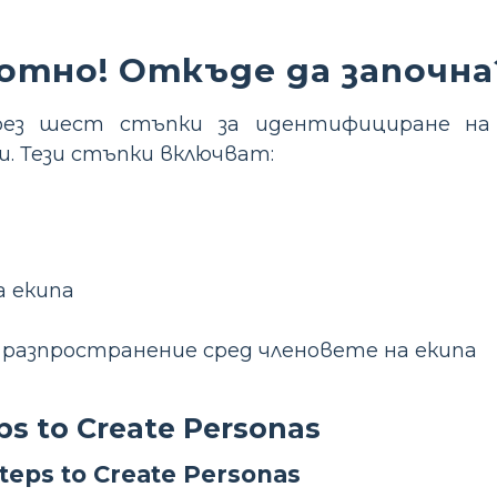
отно! Откъде да започна
рез шест стъпки за идентифициране на
. Тези стъпки включват:
 екипа
разпространение сред членовете на екипа
ps to Create Personas