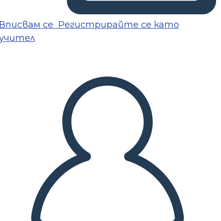
Вписвам се
Регистрирайте се като
учител