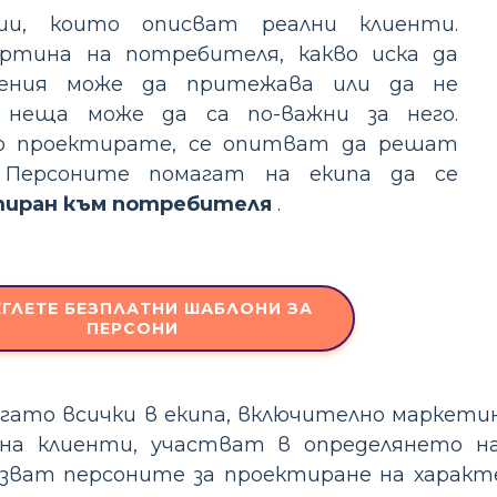
ии, които описват реални клиенти.
ртина на потребителя, какво иска да
умения може да притежава или да не
 неща може да са по-важни за него.
то проектирате, се опитват да решат
 Персоните помагат на екипа да се
тиран към потребителя
.
ЕГЛЕТЕ БЕЗПЛАТНИ ШАБЛОНИ ЗА
ПЕРСОНИ
гато всички в екипа, включително маркетин
 на клиенти, участват в определянето н
лзват персоните за проектиране на харак