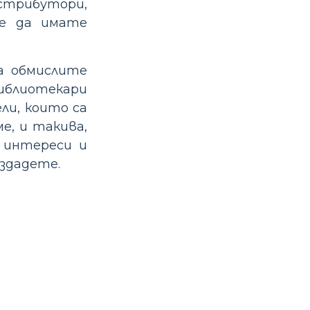
трибутори,
же да имате
да обмислите
библиотекари
ли, които са
е, и такива,
и интереси и
ъздадете.