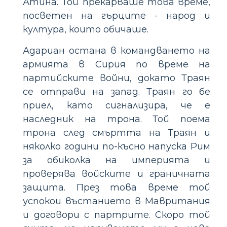
Атина. Той прекарваше това време,
посветен на гърците - народ и
култура, които обичаше.
Адариан остана в командването на
армията в Сирия по време на
партийските войни, докато Траян
се отправи на запад. Траян го бе
приел, като сигнализира, че е
наследник на трона. Той поема
трона след смъртта на Траян и
няколко години по-късно напуска Рим
за обиколка на империята и
проверява войските и граничната
защита. През това време той
успокои въстанието в Мавритания
и договори с партрите. Скоро той