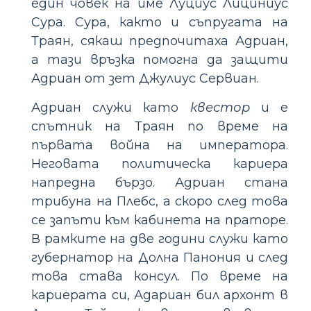
един човек на име Луциус Лициниус
Сура. Сура, както и съпругата на
Траян, сякаш предпочитаха Адриан,
а тази връзка помогна да защити
Адриан от зет Джулиус Сервиан.
Адриан служи като
квестор
и е
спътник на Траян по време на
първата война на императора.
Неговата политическа кариера
напредна бързо. Адриан стана
трибуна на Плебс, а скоро след това
се запъти към кабинета на праторе.
В рамките на две години служи като
губернатор на Долна Панония и след
това става консул. По време на
кариерата си, Адариан бил архонт в