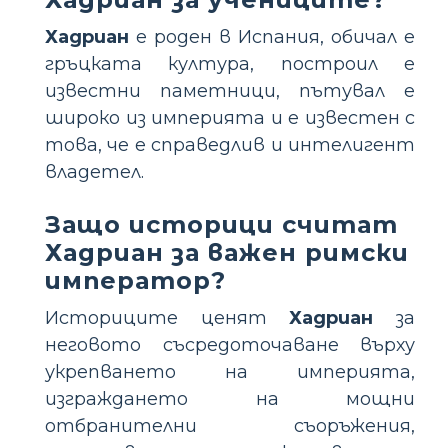
Хадриан
е роден в Испания, обичал е
гръцката култура, построил е
известни паметници, пътувал е
широко из империята и е известен с
това, че е справедлив и интелигент
владетел.
Защо историци считат
Хадриан за важен римски
император?
Историците ценят
Хадриан
за
неговото съсредоточаване върху
укрепването на империята,
изграждането на мощни
отбранителни съоръжения,