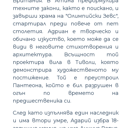
Британия. В Атина преформулира
техните закони, както е поискано, и
завърши храма на "Олимпийски Зевс",
стартирал преди повече от пет
столетия. Адриан е творческо и
обичано изкуство, което може да се
види в неговите стихотворения и
архитектура. Всъщност той
проектира вила в Тиволи, която
демонстрира художественото му
постижение. Той е преустроил
Пантеона, който е бил разрушен в
огън по времето на
предшественика си.
След като изпълнява един наследник
и има втори умре, Адарий избра 18-