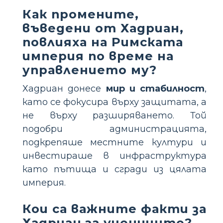
Как промените,
въведени от Хадриан,
повлияха на Римската
империя по време на
управлението му?
Хадриан донесе
мир и стабилност
,
като се фокусира върху защитата, а
не върху разширяването. Той
подобри администрацията,
подкрепяше местните култури и
инвестираше в инфраструктура
като пътища и сгради из цялата
империя.
Кои са важните факти за
Хадриан за учениците?