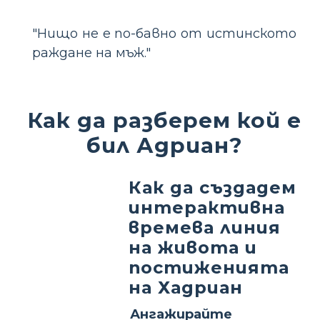
"Нищо не е по-бавно от истинското
раждане на мъж."
Как да разберем кой е
бил Адриан?
Как да създадем
интерактивна
времева линия
на живота и
постиженията
на Хадриан
Ангажирайте