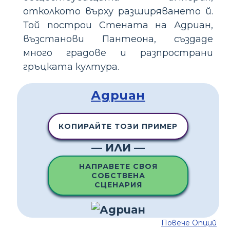
отколкото върху разширяването й.
Той построи Стената на Адриан,
възстанови Пантеона, създаде
много градове и разпространи
гръцката култура.
Адриан
КОПИРАЙТЕ ТОЗИ ПРИМЕР
— ИЛИ —
НАПРАВЕТЕ СВОЯ
СОБСТВЕНА
СЦЕНАРИЯ
Повече Опций