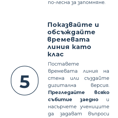
по-лесна за запомняне.
Показвайте и
обсъждайте
времевата
линия като
клас
Поставете
времевата линия на
5
стена или създайте
дигитална версия.
Прегледайте всяко
събитие заедно
и
насърчете учениците
да задават въпроси