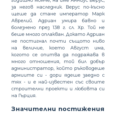
годишно момче, на име Анниус Верус,
за негов наследник. Верус по-късно
щеше да стане император Марк
Аврелий. Адриан умира бавно и
болезнено през 138 г. сл. Хр. Той не
беше много оплакван. Докато Адриан
не постигнал почти същото ниво
на величие, което Август има,
когото се опитва да подражава в
много отношения, той бил добър
администратор, който ръководеше
армиите си - дори ядеше заедно с
тях - и е най-известен със своите
строителни проекти и любовта си
на Гърция.
Значителни постижения