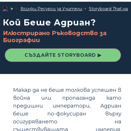
Всички Ресурси за Учители
Storyboard That 
Кой Беше Адриан?
Илюстрирано Ръководство за
Биографии
СЪЗДАЙТЕ STORYBOARD ▶
Макар да не беше толкова успешен в
война или пропаганда като
предишни императори, Адриан
беше по-фокусиран върху
осигуряването на
съществуващата империя,