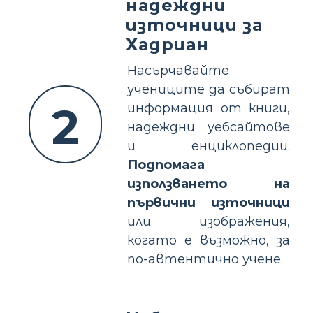
надеждни
източници за
Хадриан
Насърчавайте
учениците да събират
2
информация от книги,
надеждни уебсайтове
и енциклопедии.
Подпомага
използването на
първични източници
или изображения,
когато е възможно, за
по-автентично учене.