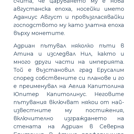
счита, че царуването му е нова
августанска епоха, носейки името
Аданиус Август и провъзгласявайки
господството му като златна епоха
върху монетите.
Адриан пътувал няколко пъти в
Атина и изследвал Нил, както и
много други части на империята.
Той е възстановил град Ерусалим
според собствените си планове и го
е преименувал на Аелиа Капитолина
Юпитер Капитолинус. Неговите
пътувания включват някои от най-
известните му постижения,
включително изграждането на
стената на Адриан в Северна