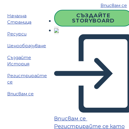
Вписвам се
СЪЗДАЙТЕ
Начална
STORYBOARD
Страница
Ресурси
Ценообразуване
Създайте
История
Регистрирайте
се
Вписвам се
Вписвам се
Регистрирайте се като