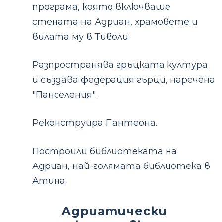
програма, която включваше
стената на Адриан, храмовете и
вилата му в Тиволи.
Разпространява гръцката култура
и създава федерация гърци, наречена
"Панселения".
Реконструира Пантеона.
Построили библиотеката на
Адриан, най-голямата библиотека в
Атина.
Адриатически