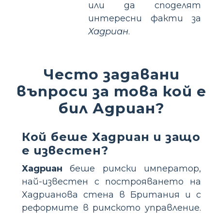
или да споделят
интересни факти за
Хадриан
.
Често задавани
въпроси за това кой е
бил Адриан?
Кой беше Хадриан и защо
е известен?
Хадриан
беше римски император,
най-известен с построяването на
Хадрианова стена в Британия и с
реформите в римското управление.