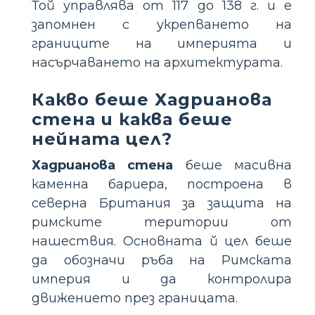
Той управлява от 117 до 138 г. и е
запомнен с укрепването на
границите на империята и
насърчаването на архитектурата.
Какво беше Хадрианова
стена и каква беше
нейната цел?
Хадрианова стена
беше масивна
каменна бариера, построена в
северна Британия за защита на
римските територии от
нашествия. Основната й цел беше
да обозначи ръба на Римската
империя и да контролира
движението през границата.