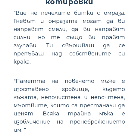
котировки
"Вие не печелите битки с омраза.
Гневът и омразата могат да ви
направят смели, да ви направят
силни, но те също ви правят
глупави. Ти свършваш да се
препъваш над собствените си
крака.
"Паметта на повечето мъже е
изоставено гробище, където
лъжата, непочистена и непочтена,
мъртвите, които са престанали да
ценят. Всяка трайна мъка е
изобличение на пренебрежението
им. "