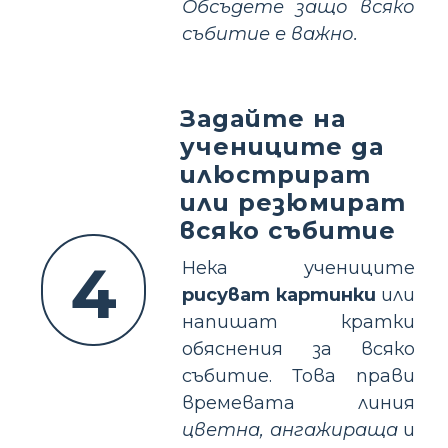
Обсъдете защо всяко
събитие е важно.
Задайте на
учениците да
илюстрират
или резюмират
всяко събитие
4
Нека учениците
рисуват картинки
или
напишат кратки
обяснения за всяко
събитие. Това прави
времевата линия
цветна, ангажираща
и