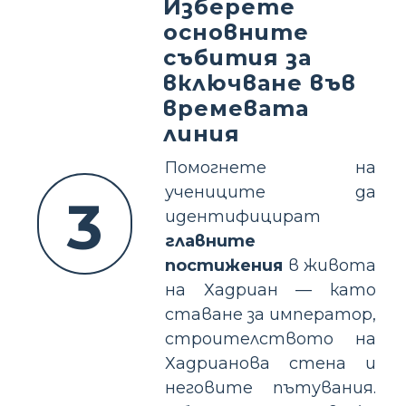
Изберете
основните
събития за
включване във
времевата
линия
Помогнете на
учениците да
3
идентифицират
главните
постижения
в живота
на Хадриан — като
ставане за император,
строителството на
Хадрианова стена и
неговите пътувания.