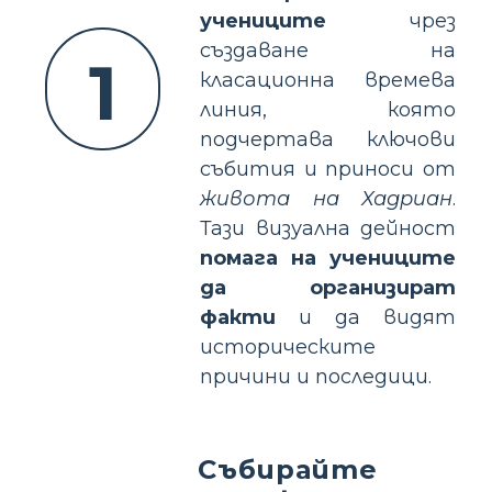
учениците
чрез
създаване на
1
класационна времева
линия, която
подчертава ключови
събития и приноси от
живота на Хадриан
.
Тази визуална дейност
помага на учениците
да организират
факти
и да видят
историческите
причини и последици.
Събирайте