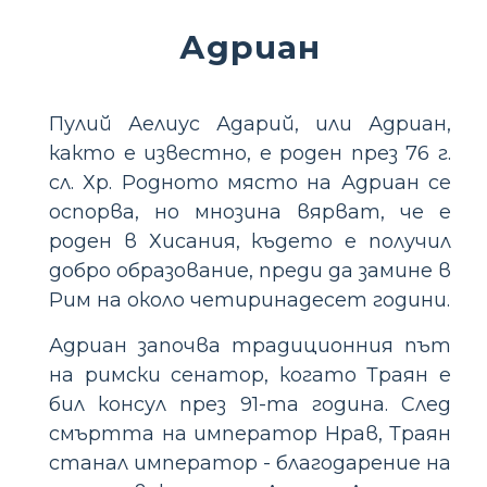
Адриан
Пулий Аелиус Адарий, или Адриан,
както е известно, е роден през 76 г.
сл. Хр. Родното място на Адриан се
оспорва, но мнозина вярват, че е
роден в Хисания, където е получил
добро образование, преди да замине в
Рим на около четиринадесет години.
Адриан започва традиционния път
на римски сенатор, когато Траян е
бил консул през 91-та година. След
смъртта на император Нрав, Траян
станал император - благодарение на