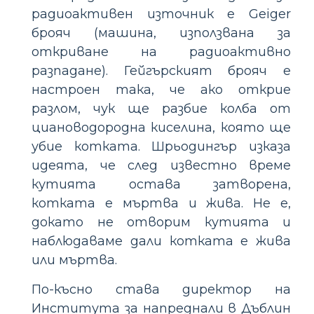
радиоактивен източник е Geiger
брояч (машина, използвана за
откриване на радиоактивно
разпадане). Гейгърският брояч е
настроен така, че ако открие
разлом, чук ще разбие колба от
циановодородна киселина, която ще
убие котката. Шрьодингър изказа
идеята, че след известно време
кутията остава затворена,
котката е мъртва и жива. Не е,
докато не отворим кутията и
наблюдаваме дали котката е жива
или мъртва.
По-късно става директор на
Института за напреднали в Дъблин