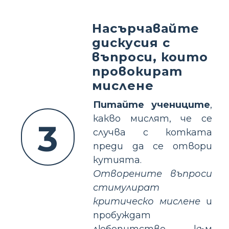
Насърчавайте
дискусия с
въпроси, които
провокират
мислене
Питайте учениците
,
какво мислят, че се
3
случва с котката
преди да се отвори
кутията.
Отворените въпроси
стимулират
критическо мислене
и
пробуждат
любопитство към