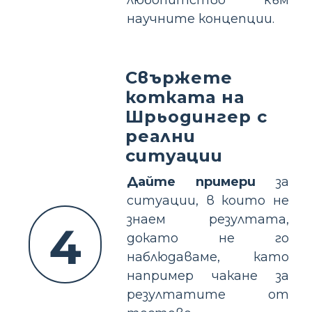
научните концепции.
Свържете
котката на
Шрьодингер с
реални
ситуации
Дайте примери
за
ситуации, в които не
знаем резултата,
4
докато не го
наблюдаваме, като
например чакане за
резултатите от