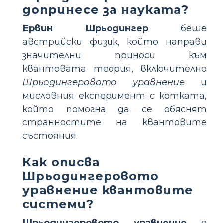
допринесе за науката?
Ервин Шрьодингер
беше
австрийски физик, който направи
значителни приноси към
квантовата теория, включително
Шрьодингеровото уравнение
и
мисловния експеримент с котката,
който помогна да се обяснят
странностите на квантовите
състояния.
Как описва
Шрьодингеровото
уравнение квантовите
системи?
Шрьодингеровото уравнение
е