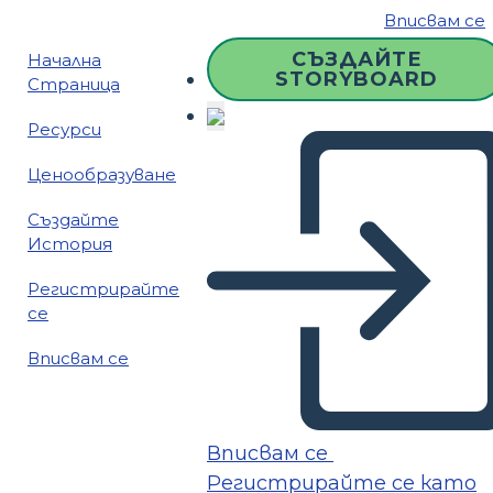
Вписвам се
СЪЗДАЙТЕ
Начална
STORYBOARD
Страница
Ресурси
Ценообразуване
Създайте
История
Регистрирайте
се
Вписвам се
Вписвам се
Регистрирайте се като