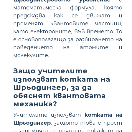
математическа формула, която
предсказва как се движат и
променят квантовите частици,
като електроните, във времето. То
е основополагащо за разбирането на
поведението на атомите и
молекулите.
Защо учителите
използват котката на
Шрьодингер, за да
обяснят квантовата
механика?
Учителите използват
котката на
Шрьодингер
, защото това е прост
и запомнящ се начин да покажат на