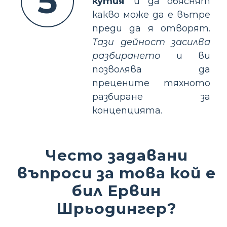
5
кутия'
и да обяснят
какво може да е вътре
преди да я отворят.
Тази дейност засилва
разбирането
и ви
позволява да
прецените тяхното
разбиране за
концепцията.
Често задавани
въпроси за това кой е
бил Ервин
Шрьодингер?