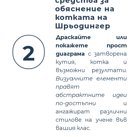
средства за
обяснение на
котката на
Шрьодингер
Драскайте или
2
покажете прост
диаграма
с затворена
кутия, котка и
възможни резултати.
Визуалните елементи
правят
абстрактните идеи
по-достъпни
и
ангажират различни
стилове на учене във
вашия клас.