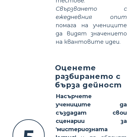
тестове.
Свързването с
ежедневния опит
помага на учениците
да видят значението
на квантовите идеи.
Оценете
разбирането с
бърза дейност
Насърчете
учениците да
създадат свои
сценарии за
'мистериозната