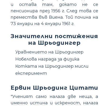
и остава там, докато не се
пенсионира през 1956 г. След това се
премества във Виена. Той почина на
73 януари на 4 януари 1961 г.
Значителни постижения
на Шрьодингер
Уравнението на Шрьодингер
Нобелова награда за физика
Котката на Шрьодингер мисли
експеримент
Ервин Шрьодинг Цитати
"Ученият само налага две неща, а
именно истина и искреност, налага