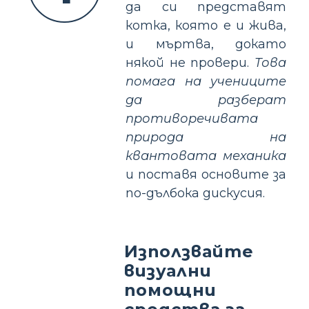
да си представят
котка, която е и жива,
и мъртва, докато
някой не провери.
Това
помага на учениците
да разберат
противоречивата
природа на
квантовата механика
и поставя основите за
по-дълбока дискусия.
Използвайте
визуални
помощни