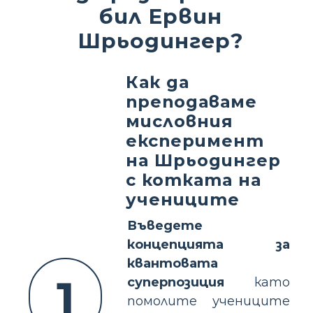
бил Ервин
Шрьодингер?
Как да
преподаваме
мисловния
експеримент
на Шрьодингер
с котката на
учениците
Въведете
концепцията за
квантовата
1
суперпозиция
като
помолите учениците