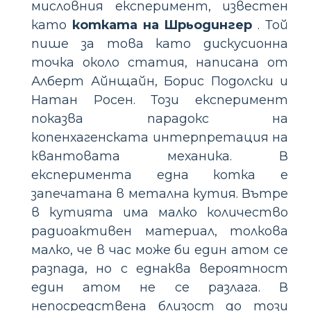
мисловния експеримент, известен
като
котката на Шрьодингер
. Той
пише за това като дискусионна
точка около статия, написана от
Алберт Айнщайн, Борис Подолски и
Натан Росен. Този експеримент
показва парадокс на
копенхагенската интерпретация на
квантовата механика. В
експеримента една котка е
запечатана в метална кутия. Вътре
в кутията има малко количество
радиоактивен материал, толкова
малко, че в час може би един атом се
разпада, но с еднаква вероятност
един атом не се разлага. В
непосредствена близост до този