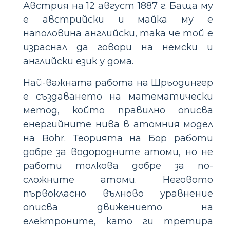
Австрия на 12 август 1887 г. Баща му
е австрийски и майка му е
наполовина английски, така че той е
израснал да говори на немски и
английски език у дома.
Най-важната работа на Шрьодингер
е създаването на математически
метод, който правилно описва
енергийните нива в атомния модел
на Bohr. Теорията на Бор работи
добре за водородните атоми, но не
работи толкова добре за по-
сложните атоми. Неговото
първокласно вълново уравнение
описва движението на
електроните, като ги третира