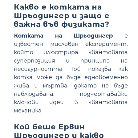
Какво е котката на
Шрьодингер и защо е
важна във физиката?
Котката на Шрьодингер
е
известен мисловен експеримент,
който илюстрира квантовата
суперпозиция и принципа на
несигурността. Той показва как
котка може да бъде едновременно
жива и мъртва, докато не бъде
наблюдавана, подчертавайки
ключови идеи в квантовата
механика.
Кой беше Ервин
Шрьодингер и какво