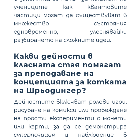
учениците как квантовите
частици могат да съществуват в
множество състояния
едновременно, улеснявайки
разбирането на сложните идеи.
Какви дейности в
класната стая помагат
за преподаване на
концепцията за котката
на Шрьодингер?
Дейностите включват ролеви игри,
рисуване на комикси или провеждане
на прости експерименти с монети
или карти, за да се демонстрира
суперпозиция
и наблюдение в