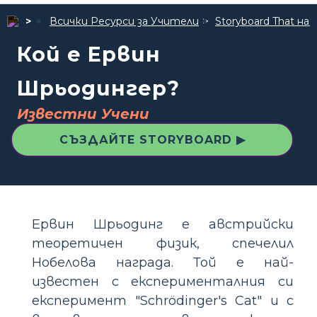
Всички Ресурси за Учители
Storyboard That 
Кой е Ервин
Шрьодингер?
Известни Учени
СЪЗДАЙТЕ STORYBOARD ▶
Ервин Шрьодинг е австрийски
теоретичен физик, спечелил
Нобелова награда. Той е най-
известен с експерименталния си
експеримент "Schrödinger's Cat" и с