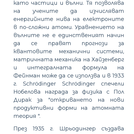
като частици и вълни. Тя позволява
на учените да изчисляват
енергийните нива на електроните
в по-сложни атоми. Уравнението на
вълните не е единственият начин
да се правят прогнози за
квантовите механични системи,
матричната механика на Хайзенберг
и интегралната формула на
Фейнман може да се използва и в 1933
г. Schrödinger Schrödinger спечели
Нобелова награда за физика с Пол
Дирак за "откриването на нови
продуктивни форми на атомната
теория ".
През 1935 г. Шрьодингер създава