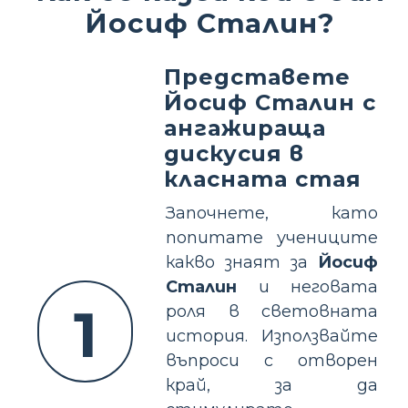
Йосиф Сталин?
Представете
Йосиф Сталин с
ангажираща
дискусия в
класната стая
Започнете, като
попитате учениците
какво знаят за
Йосиф
Сталин
и неговата
1
роля в световната
история. Използвайте
въпроси с отворен
край, за да