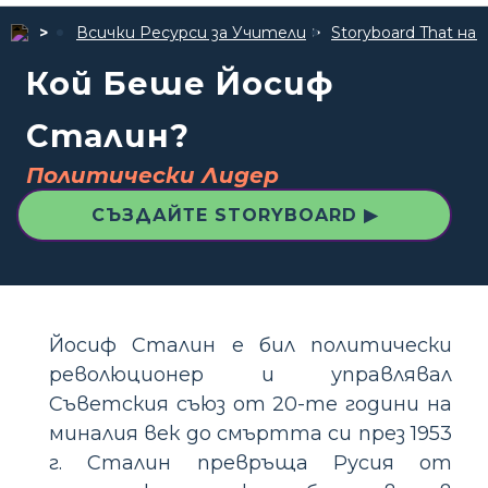
Всички Ресурси за Учители
Storyboard That 
Кой Беше Йосиф
Сталин?
Политически Лидер
СЪЗДАЙТЕ STORYBOARD ▶
Йосиф Сталин е бил политически
революционер и управлявал
Съветския съюз от 20-те години на
миналия век до смъртта си през 1953
г. Сталин превръща Русия от