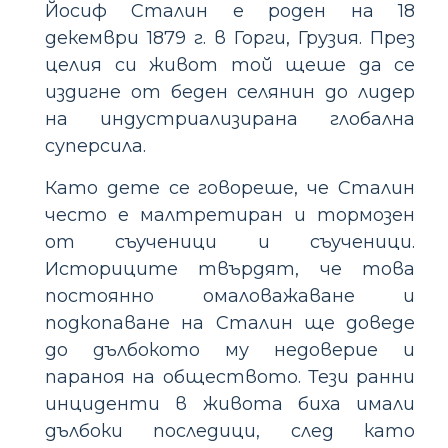
Йосиф Сталин е роден на 18
декември 1879 г. в Горги, Грузия. През
целия си живот той щеше да се
издигне от беден селянин до лидер
на индустриализирана глобална
суперсила.
Като дете се говореше, че Сталин
често е малтретиран и тормозен
от съученици и съученици.
Историците твърдят, че това
постоянно омаловажаване и
подкопаване на Сталин ще доведе
до дълбокото му недоверие и
параноя на обществото. Тези ранни
инциденти в живота биха имали
дълбоки последици, след като