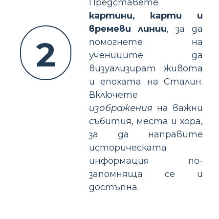
Представете
картини, карти и
времеви линии
, за да
2
помогнете на
учениците да
визуализират живота
и епохата на Сталин.
Включете
изображения
на важни
събития, места и хора,
за да направите
историческата
информация по-
запомняща се и
достъпна.