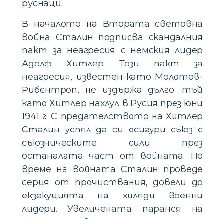
руснаци.
В началото на Втората световна
война Сталин подписва скандалния
пакт за неагресия с немския лидер
Адолф Хитлер. Този пакт за
неагресия, известен като Молотов-
Рибентроп, не издържа дълго, тъй
като Хитлер нахлул в Русия през юни
1941 г. С предателството на Хитлер
Сталин успял да си осигури съюз с
съюзническите сили през
останалата част от войната. По
време на войната Сталин проведе
серия от прочиствания, довели до
екзекуцията на хиляди военни
лидери. Увеличената параноя на