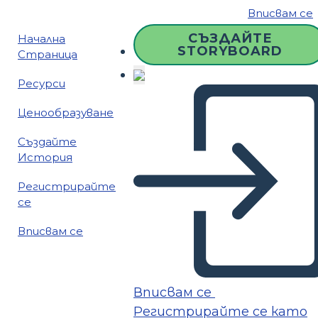
Вписвам се
СЪЗДАЙТЕ
Начална
STORYBOARD
Страница
Ресурси
Ценообразуване
Създайте
История
Регистрирайте
се
Вписвам се
Вписвам се
Регистрирайте се като