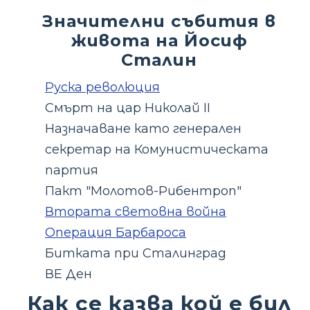
Значителни събития в
живота на Йосиф
Сталин
Руска революция
Смърт на цар Николай II
Назначаване като генерален
секретар на Комунистическата
партия
Пакт "Молотов-Рибентроп"
Втората световна война
Операция Барбароса
Битката при Сталинград
ВЕ Ден
Как се казва кой е бил