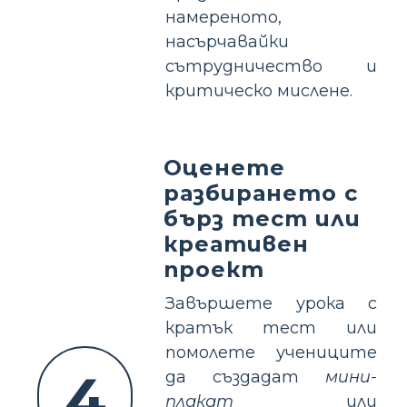
намереното,
насърчавайки
сътрудничество и
критическо мислене.
Оценете
разбирането с
бърз тест или
креативен
проект
Завършете урока с
кратък тест или
помолете учениците
4
да създадат
мини-
плакат
или