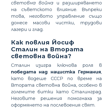
световна война
и разширяването
на съветското влияние. Въпреки
това, неговото управление също
донесе масови чистки, трудови
лагери и глад.
Как повлия Йосиф
Сталин на Втората
световна война?
Сталин изигра ключова роля в
победата над нацистка Германия
,
като водеше СССР по време на
Втората световна война, особено в
големите битки като Сталинград.
Неговите решения помогнаха за
оформянето на послевоения свят.