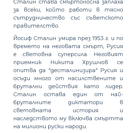
Сталин става смъртоносна заплаха
за всеки, който работи в тясно
сътрудничество със съветското
правителство.
Йосиф Сталин умира през 1953 г. и по
времето на неговата смърт, Русия
е световна суперсила. Неговият
приемник Никита Хрушчов се
опитва да "десталинизира" Русия и
осъди много от насилствените и
брутални действия като лидер.
Сталин остава един от най-
бруталните диктатори в
световната история и
наследството му включва смъртта
на милиони руски народи.