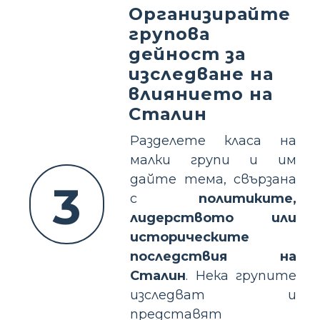
Организирайте
групова
дейност за
изследване на
влиянието на
Сталин
Разделете класа на
малки групи и им
дайте тема, свързана
3
с
политиките,
лидерството или
историческите
последствия на
Сталин
. Нека групите
изследват и
представят