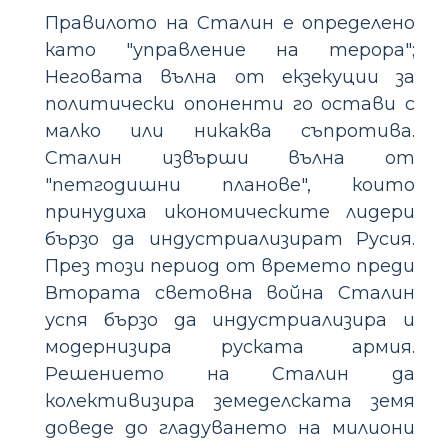
Правилото на Сталин е определено
като "управление на терора";
Неговата вълна от екзекуции за
политически опоненти го остави с
малко или никаква съпротива.
Сталин извърши вълна от
"петгодишни планове", които
принудиха икономическите лидери
бързо да индустриализират Русия.
През този период от времето преди
Втората световна война Сталин
успя бързо да индустриализира и
модернизира руската армия.
Решението на Сталин да
колективизира земеделската земя
доведе до гладуването на милиони