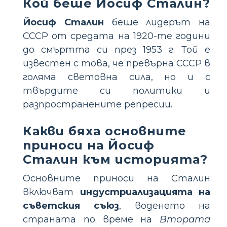
Кой беше Йосиф Сталин?
Йосиф Сталин
беше лидерът на
СССР от средата на 1920-те години
до смъртта си през 1953 г. Той е
известен с това, че превърна СССР в
голяма световна сила, но и с
твърдите си политики и
разпространените репресии.
Какви бяха основните
приноси на Йосиф
Сталин към историята?
Основните приноси на Сталин
включват
индустриализацията на
съветския съюз
, воденето на
страната по време на
Втората