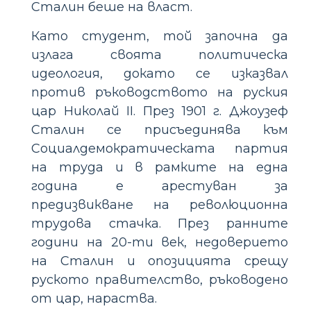
Сталин беше на власт.
Като студент, той започна да
излага своята политическа
идеология, докато се изказвал
против ръководството на руския
цар Николай II. През 1901 г. Джоузеф
Сталин се присъединява към
Социалдемократическата партия
на труда и в рамките на една
година е арестуван за
предизвикване на революционна
трудова стачка. През ранните
години на 20-ти век, недоверието
на Сталин и опозицията срещу
руското правителство, ръководено
от цар, нараства.