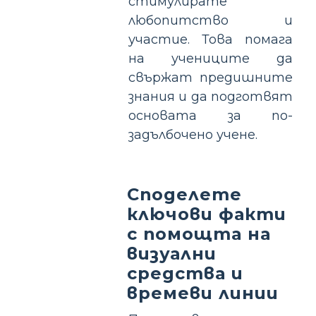
стимулирате
любопитство и
участие. Това помага
на учениците да
свържат предишните
знания и да подготвят
основата за по-
задълбочено учене.
Споделете
ключови факти
с помощта на
визуални
средства и
времеви линии