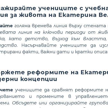
ажирайте учениците с учебн
ия за живота на Екатерина Ве
дайте
голяма времева линия върху стената 
евата линия на ключови периоди от жи
ка, като детство, възход към властта
едство.
Насърчавайте учениците да изс
трирани факти, важни дати и кратки описани
ържете реформите на Екатери
дерни концепции
очете
учениците да сравнят реформите н
азованието и промените в управление
теми.
Обсъдете или организирайте групова