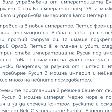
 била управлявана от императрицата Ел
ругът й става император през 1761 г. мал
бет и управлява империята като Петър III.
 превърна в новия император, Петър формира
рши седемгодишна война и иска да се ос
чи против съпруга си. Тя имаше подкре
ий Орлов. Петър III е пленен и убит, сле
трин става императрица на Русия под име
дина. Това е началото на златната ера н
ски владетел, за разлика от Питър II. В
да превърне Русия в мощна империя и ней
аше много на нейните последователи.
олемите пристанища в региона беше от съ
е Русия в мощна империя. Черно море е п
я и за да спечели контрол, руските и осм
вече от век. С успешните битки, водени от