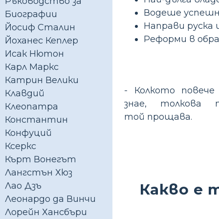
Ръководство за
Водеше успешн
Биографии
Направи руска
Йосиф Сталин
Реформи в обр
Йоханес Кеплер
Исак Нютон
Карл Маркс
Катрин Велики
- Колкото повече
Клавдий
знае, толкова п
Клеопатра
той прощава.
Константин
Конфуций
Ксеркс
Кърт Вонегът
Лангстън Хюз
Какво е 
Лао Дзъ
Леонардо да Винчи
Лорейн Хансбъри