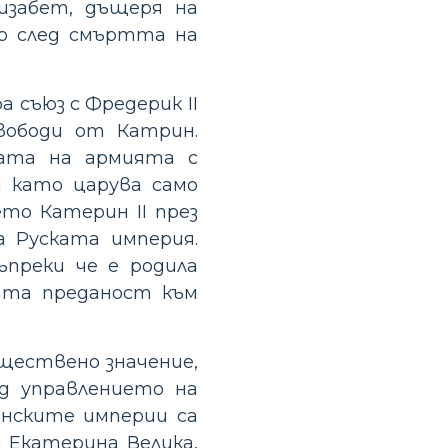
изабет, дъщеря на
ко след смъртта на
 съюз с Фредерик II
вободи от Катрин.
пата на армията с
д като царува само
то Катерин II през
а Руската империя.
ъпреки че е родила
ната преданост към
ществено значение,
од управлението на
анските империи са
 Екатерина Велика,