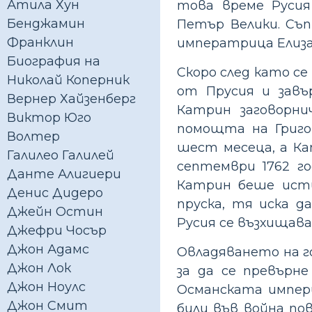
Атила Хун
това време Русия
Бенджамин
Петър Велики. Съп
Франклин
императрица Елиза
Биография на
Скоро след като се
Николай Коперник
от Прусия и завъ
Вернер Хайзенберг
Катрин заговорни
Виктор Юго
помощта на Григор
Волтер
шест месеца, а Ка
Галилео Галилей
септември 1762 го
Данте Алигиери
Катрин беше истин
Денис Дидеро
пруска, тя иска 
Джейн Остин
Русия се възхищав
Джефри Чосър
Джон Адамс
Овладяването на г
Джон Лок
за да се превърн
Джон Ноулс
Османската импери
Джон Смит
били във война по