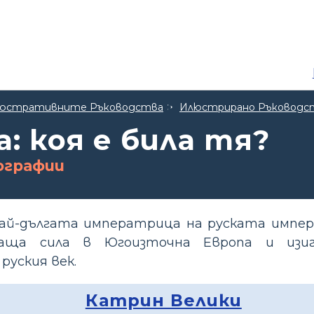
 Илюстративните Ръководства
Илюстрирано Ръководст
: коя е била тя?
ографии
ай-дългата императрица на руската импер
аща сила в Югоизточна Европа и изи
руския век.
Катрин Велики