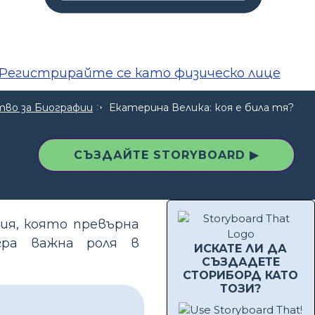
Регистрирайте се като физическо лице
во за Биографии
Екатерина Велика: коя е била тя?
СЪЗДАЙТЕ STORYBOARD ▶
ия, която превърна
гра важна роля в
ИСКАТЕ ЛИ ДА
СЪЗДАДЕТЕ
СТОРИБОРД КАТО
ТОЗИ?