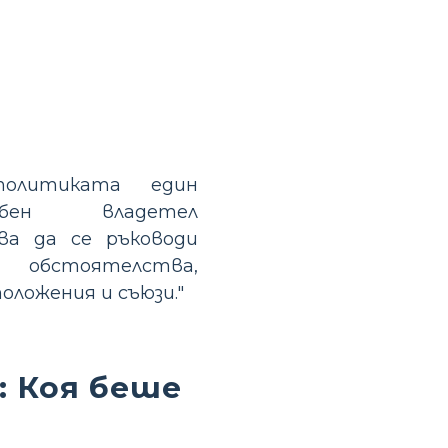
политиката един
собен владетел
ва да се ръководи
обстоятелства,
оложения и съюзи."
: Коя беше