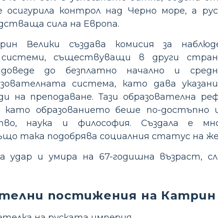
 осигурила контрол над Черно море, а ру
дстваща сила на Европа.
трин Велики създава комисия за наблю
 системи, съществуващи в други стран
оведе до безплатно начално и средно
зователната система, като дава указан
 на преподаване. Тази образователна реф
 като образованието беше по-достъпно
ство, наука и философия. Създала е м
ъщо така подобрява социалния статус на ж
а удар и умира на 67-годишна възраст, с
телни постижения на Катрин
етелка на руската империя