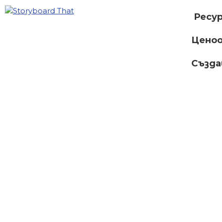
Ресу
Ценоо
Създ