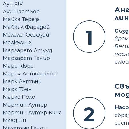
Луи XIV
Анг
Луи Пастьор
лин
Майка Тереза
Майкъл Фарадей
1
Съз
Малала Юсафзай
врем
Малкълм Х
Вели
Маргарет Атууд
насл
Маргарет Тачър
илюс
Мари Кюри
Мария Антоанета
Марк Антъни
Св
Марк Твен
мо
Марко Поло
Мартин Лутър
2
Нас
Мартин Лутър Кинг
обр
Младши
сис
Махатма Ганди