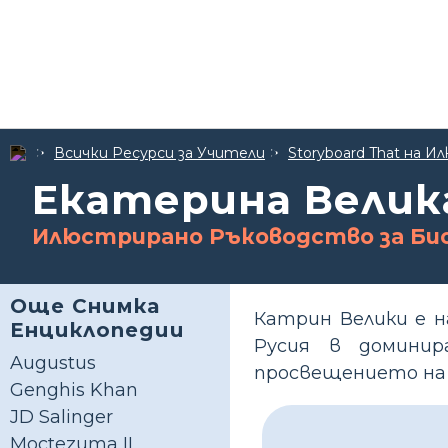
Всички Ресурси за Учители
Storyboard That на
Екатерина Велика
Илюстрирано Ръководство за Би
Още Снимка
Катрин Велики е н
Енциклопедии
Русия в доминир
Augustus
просвещението на 
Genghis Khan
JD Salinger
Moctezuma II