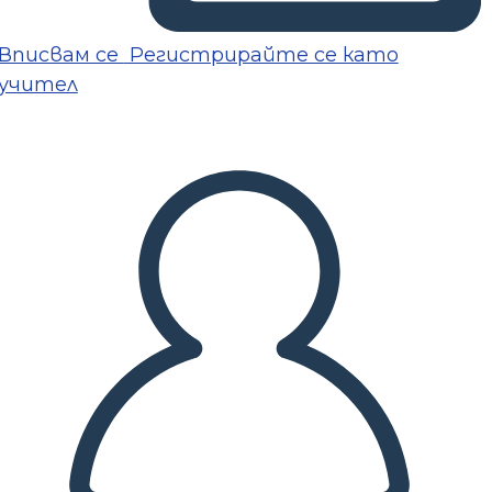
Вписвам се
Регистрирайте се като
учител