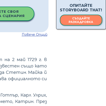
ОПИТАЙТЕ
STORYBOARD THAT!
ЕТЕ СВОЯ
А СЦЕНАРИЯ
СЪЗДАЙТЕ
РАЗКАДРОВКА
Повече Опций
на 2 май 1729 г. в
известен също като
да Стетин. Майка й
ава официалното си
-Готпър, Карл Улрих,
името, Катрин. През