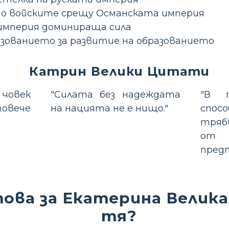
о войските срещу Османската империя
 империя доминираща сила
азованието за развитие на образованието
Катрин Велики Цитати
 човек
"Силата без надеждата
"В 
овече
на нацията не е нищо."
спо
тряб
от 
предп
това за Екатерина Велика
тя?