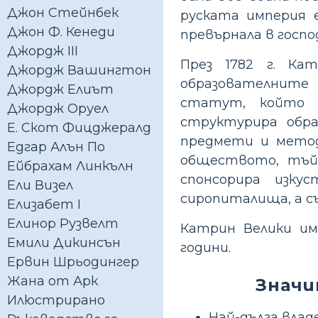
Джон Стейнбек
руската империя е
Джон Ф. Кенеди
превърнала в госпо
Джордж III
През 1782 г. Ка
Джордж Вашингтон
образователните
Джордж Елиът
статут, който д
Джордж Оруел
структурира обра
Е. Скот Фицджералд
предмети и методи
Едгар Алън По
обществото, тъй
Ейбрахам Линкълн
спонсорира изку
Ели Визел
сиропиталища, а с
Елизабет І
Елинор Рузвелт
Катрин Велики им
Емили Дикинсън
години.
Ервин Шрьодингер
Жана от Арк
Значи
Илюстрирано
Най-дълга влад