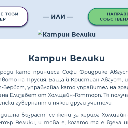
Е ТОЗИ
НАПРАВ
— ИЛИ —
ЕР
СОБСТВЕН
Катрин Велики
роди като принцеса Софи Фридрике Август 
твото на Прусия. Баща й Кристиан Август, 
-Зербст, управлявал като управител на гра
ана Елизабет от Холщайн-Готторп. Тя получ
нски гувернант и някои други учители.
6-годишна възраст, се жени за херцог Холщайн
етър Велики, и това е, когато тя е взела 