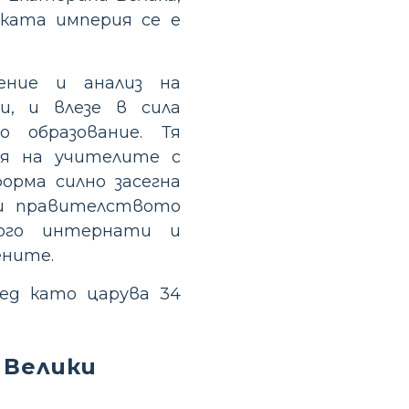
ската империя се е
дение и анализ на
и, и влезе в сила
 образование. Тя
ия на учителите с
орма силно засегна
 и правителството
ного интернати и
ените.
лед като царува 34
 Велики