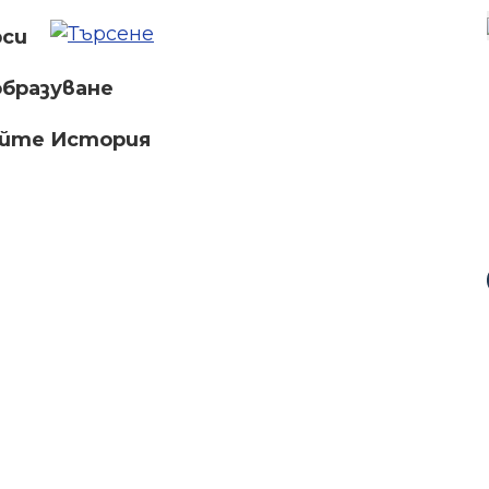
рси
бразуване
айте История