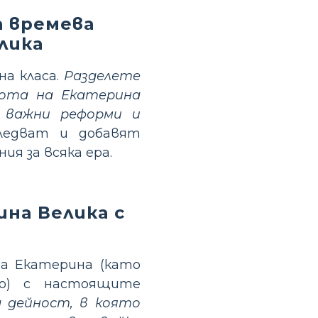
а времева
лика
на класа.
Разделете
вота на Екатерина
, важни реформи и
ледват и добавят
я за всяка ера.
на Велика с
а Екатерина (като
то) с настоящите
 дейност, в която