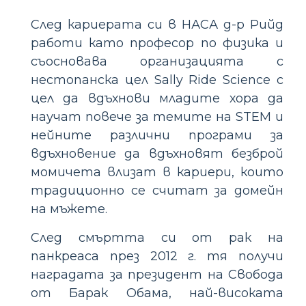
След кариерата си в НАСА д-р Рийд
работи като професор по физика и
съосновава организацията с
нестопанска цел Sally Ride Science с
цел да вдъхнови младите хора да
научат повече за темите на STEM и
нейните различни програми за
вдъхновение да вдъхновят безброй
момичета влизат в кариери, които
традиционно се считат за домейн
на мъжете.
След смъртта си от рак на
панкреаса през 2012 г. тя получи
наградата за президент на Свобода
от Барак Обама, най-високата