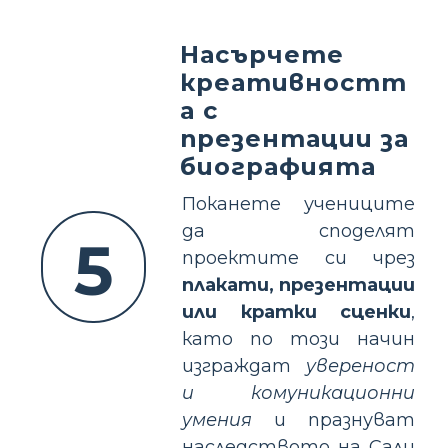
Насърчете
креативностт
а с
презентации за
биографията
Поканете учениците
да споделят
5
проектите си чрез
плакати, презентации
или кратки сценки
,
като по този начин
изграждат
увереност
и комуникационни
умения
и празнуват
наследството на Сали