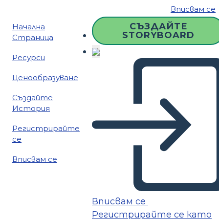
Вписвам се
СЪЗДАЙТЕ
Начална
STORYBOARD
Страница
Ресурси
Ценообразуване
Създайте
История
Регистрирайте
се
Вписвам се
Вписвам се
Регистрирайте се като