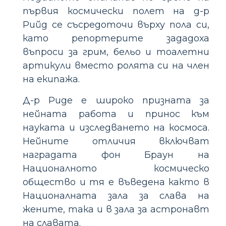
първия космически полет на д-р
Рийд се съсредоточи върху пола си,
като репортерите зададоха
въпроси за грим, бельо и тоалетни
артикули вместо ролята си на член
на екипажа.
Д-р Риде е широко призната за
нейната работа и принос към
науката и изследването на космоса.
Нейните отличия включват
наградата фон Браун на
Националното космическо
общество и тя е въведена както в
Националната зала за слава на
жените, така и в зала за астронавт
на славата.