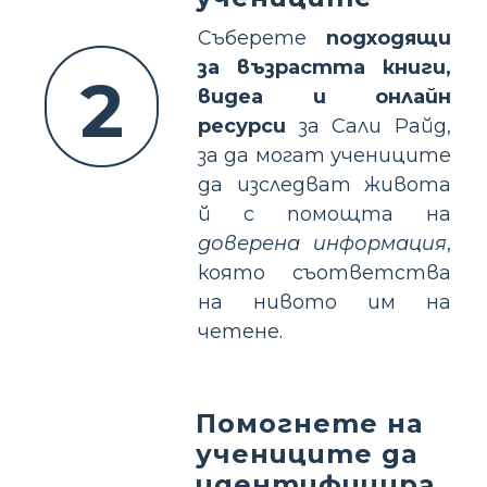
Съберете
подходящи
за възрастта книги,
2
видеа и онлайн
ресурси
за Сали Райд,
за да могат учениците
да изследват живота
й с помощта на
доверена информация
,
която съответства
на нивото им на
четене.
Помогнете на
учениците да
идентифицира