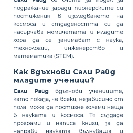
Сали Райд
се счита за модел за
подражание заради пионерските си
постижения в изследването на
космоса и отдадеността си да
насърчава момичетата и младите
хора да се занимават с наука,
технологии, инженерство и
математика (STEM).
Как вдъхнови Сали Райд
младите ученици?
Сали Райд
вдъхнови учениците,
като показа, че всеки, независимо от
пола, може да постигне големи неща
в науката и космоса. Тя създаде
програми и написа книги, за да
направи науката вълнуваща и