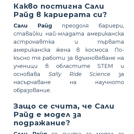
Какво постигна Сали
Райд в кариерата си?
Сали Райд
преодоля бариери,
ставайки най-младата американска
астронавтка и първата
американска жена в космоса. По-
късно тя работи за вдъхновяване на
ученици в областите STEM и
основава
Sally Ride Science
за
насърчаване на научното
образование.
Защо се счита, че Сали
Райд е модел за
подражание?