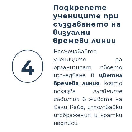
Подкрепете
учениците при
създаването на
визуални
времеви линии
Насърчавайте
4
учениците да
организират своето
изследване в
цветна
времева линия
, която
показва
главните
събития
в живота на
Сали Райд, използвайки
изображения и кратки
надписи.