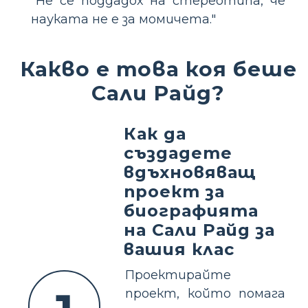
"Не се поддадох на стереотипа, че
науката не е за момичета."
Какво е това коя беше
Сали Райд?
Как да
създадете
вдъхновяващ
проект за
биографията
на Сали Райд за
вашия клас
Проектирайте
проект, който помага