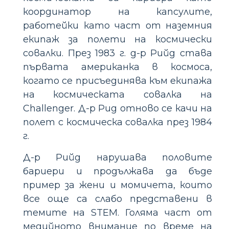
координатор на капсулите,
работейки като част от наземния
екипаж за полети на космически
совалки. През 1983 г. д-р Рийд става
първата американка в космоса,
когато се присъединява към екипажа
на космическата совалка на
Challenger. Д-р Рид отново се качи на
полет с космическа совалка през 1984
г.
Д-р Рийд нарушава половите
бариери и продължава да бъде
пример за жени и момичета, които
все още са слабо представени в
темите на STEM. Голяма част от
медийното внимание по време на