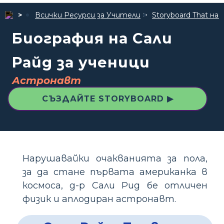
Всички Ресурси за Учители
Storyboard That 
Биография на Сали
Райд за ученици
Астронавт
СЪЗДАЙТЕ STORYBOARD ▶
Нарушавайки очакванията за пола,
за да стане първата американка в
космоса, д-р Сали Рид бе отличен
физик и аплодиран астронавт.