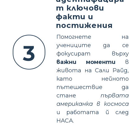
т ключови
факти и
постижения
Помогнете на
3
учениците да се
фокусират върху
важни моменти
в
живота на Сали Райд,
като нейното
пътешествие да
стане
първата
американка в космоса
и работата й след
НАСА.