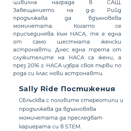
цивилна награда в САЩ.
Завещанието на д-р Рийд
продължава да вдъхновява
момичетата. Когато се
присъединява към НАСА, тя е една
от само шестмата женски
астронавти. Днес една трета от
служителите на НАСА са жени, а
през 2016 г. НАСА избра своя първи по
рода си клас нови астронавти.
Sally Ride Постижения
Сблъсква с половите стереотипи и
продължава да вдъхновява
момичетата да преследват
кариерата си в STEM.