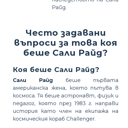
Райд.
Често задавани
въпроси за това коя
беше Сали Райд?
Коя беше Сали Райд?
Сали Райд
беше първата
американска жена, която пътува в
космоса. Тя беше астронавт, физик и
педагог, която през 1983 г. направи
история като член на екипажа на
космическия кораб Challenger.