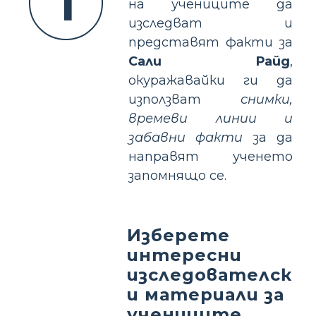
1
на учениците да
изследват и
представят факти за
Сали Райд
,
окуражавайки ги да
използват
снимки,
времеви линии и
забавни факти
за да
направят ученето
запомнящо се.
Изберете
интересни
изследователск
и материали за
учениците