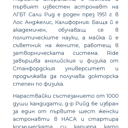
първият известен астронавт на
ЛГБТ Сали Рид е роден през 1951 г. в
Лос Анджелис, Калифорния. Баща й е
академичен, обучаващ се в
политическите науки, а майка й е
съветник на жените, работещ в
затворническата система. Ride
завършва английския и физика от
Станфордския университет и
продължава да получава докторска
степен по физика.
Нараствайки състезанието от 1000
души кандидати, д-р Рийд бе избран
за един от първите шест женски
астронавти в НАСА и стартира
космическата си кариера като