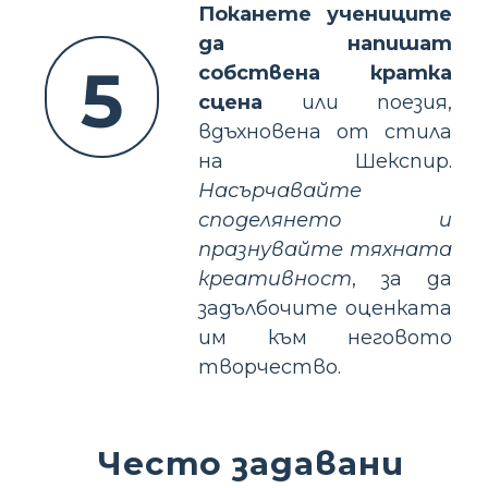
Поканете учениците
да напишат
5
собствена кратка
сцена
или поезия,
вдъхновена от стила
на Шекспир.
Насърчавайте
споделянето и
празнувайте тяхната
креативност
, за да
задълбочите оценката
им към неговото
творчество.
Често задавани