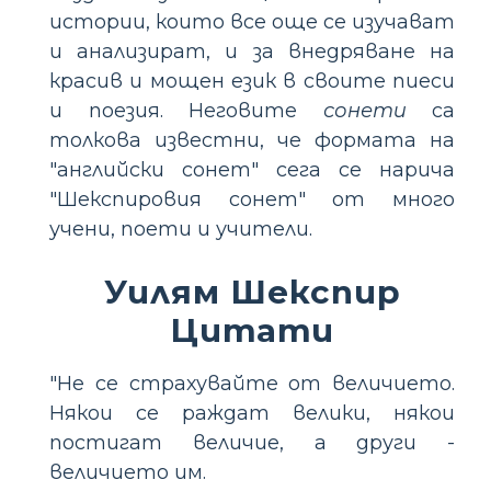
истории, които все още се изучават
и анализират, и за внедряване на
красив и мощен език в своите пиеси
и поезия. Неговите
сонети
са
толкова известни, че формата на
"английски сонет" сега се нарича
"Шекспировия сонет" от много
учени, поети и учители.
Уилям Шекспир
Цитати
"Не се страхувайте от величието.
Някои се раждат велики, някои
постигат величие, а други -
величието им.