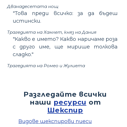
Дванадесетата нощ
"Това преди всичко: за да бъдеш
истински.
Трагедията на Хамлет, княз на Дания
"Какво е името? Какво наричаме роза
с друго име, ще мирише толкова
сладко."
Трагедията на Ромео и Жулиета
Разгледайте всички
наши
ресурси
от
Шекспир
Видове шекспирови пиеси