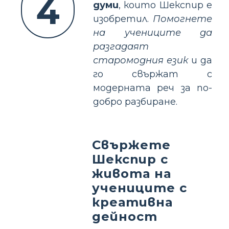
4
думи
, които Шекспир е
изобретил.
Помогнете
на учениците да
разгадаят
старомодния език
и да
го свържат с
модерната реч за по-
добро разбиране.
Свържете
Шекспир с
живота на
учениците с
креативна
дейност