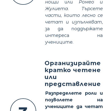
нощи
или
Ромео и
Жулиета
.
Търсете
части, които лесно се
четат и изпълняват
,
за да поддържате
интереса на
учениците.
Организирайте
кратко четене
или
представление
Разпределете роли и
позволете на
учениците да четат