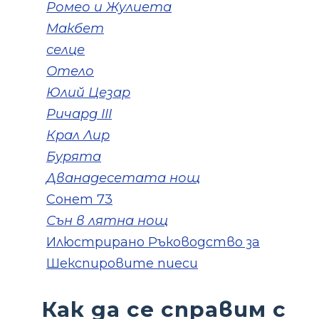
Ромео и Жулиета
Макбет
селце
Отело
Юлий Цезар
Ричард III
Крал Лир
Бурята
Дванадесетата нощ
Сонет 73
Сън в лятна нощ
Илюстрирано Ръководство за
Шекспировите пиеси
Как да се справим с