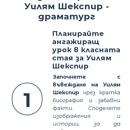
Уилям Шекспир -
драматург
Планирайте
ангажиращ
урок в класната
стая за Уилям
Шекспир
Започнете с
въвеждане на Уилям
1
Шекспир
чрез кратка
биография и забавни
факти.
Споделете
изображения и
истории, за да