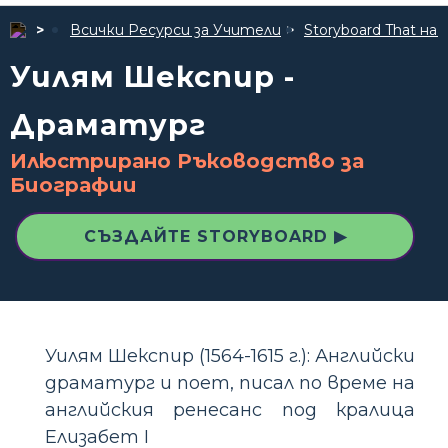
Всички Ресурси за Учители
Storyboard That 
Уилям Шекспир -
Драматург
Илюстрирано Ръководство за
Биографии
СЪЗДАЙТЕ STORYBOARD ▶
Уилям Шекспир (1564-1615 г.): Английски
драматург и поет, писал по време на
английския ренесанс под кралица
Елизабет I