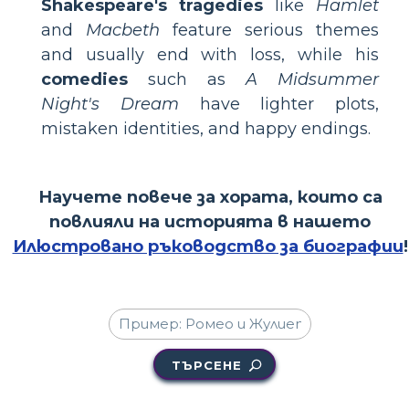
Shakespeare's tragedies
like
Hamlet
and
Macbeth
feature serious themes
and usually end with loss, while his
comedies
such as
A Midsummer
Night's Dream
have lighter plots,
mistaken identities, and happy endings.
Научете повече за хората, които са
повлияли на историята в нашето
Илюстровано ръководство за биографии
!
ТЪРСЕНЕ