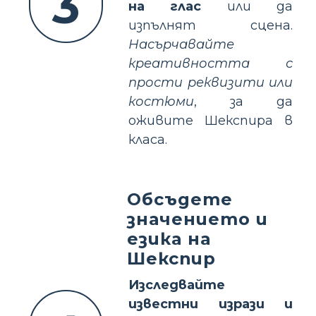
3
на глас
или да
изпълнят сцена.
Насърчавайте
креативността с
прости реквизити или
костюми
, за да
оживите Шекспира в
класа.
Обсъдете
значението и
езика на
Шекспир
Изследвайте
известни изрази и