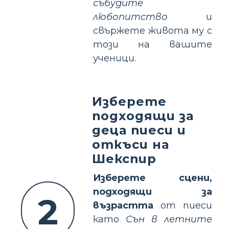
събудите
любопитство
и
свържете живота му с
този на вашите
ученици.
Изберете
подходящи за
деца пиеси и
откъси на
Шекспир
Изберете сцени,
подходящи за
2
възрастта
от пиеси
като
Сън в летните