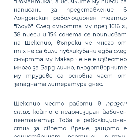
"Романтика", а всичките му пиеси са
написани за представление в
Лондонския революционен театър
"Глоуб". След смъртта му през 1616 г.,
38 пиеси и 154 сонета се приписват
на Шекспир, въпреки че много от
тях не са били публикувани едва след
смъртта му. Макар че не е известно
много за Бард лично, плодотворните
му трудове са основна част от
западната литература днес.
Шекспир често работи в
празен
стих,
който е неармизиран йабичен
пентаметър. Това е революционен
стил за своето време, защото е
единственият поетичен ритъм,