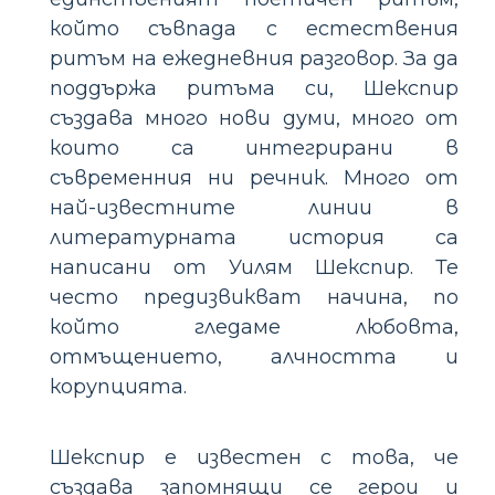
който съвпада с естествения
ритъм на ежедневния разговор. За да
поддържа ритъма си, Шекспир
създава много нови думи, много от
които са интегрирани в
съвременния ни речник. Много от
най-известните линии в
литературната история са
написани от Уилям Шекспир. Те
често предизвикват начина, по
който гледаме любовта,
отмъщението, алчността и
корупцията.
Шекспир е известен с това, че
създава запомнящи се герои и