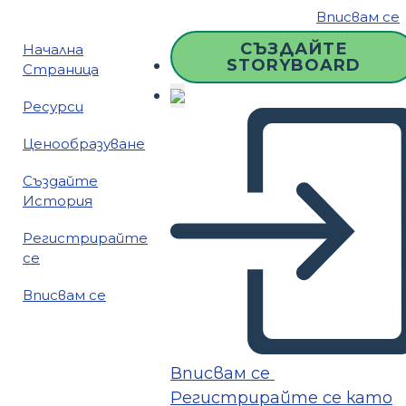
Вписвам се
СЪЗДАЙТЕ
Начална
STORYBOARD
Страница
Ресурси
Ценообразуване
Създайте
История
Регистрирайте
се
Вписвам се
Вписвам се
Регистрирайте се като