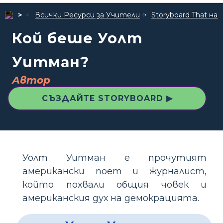
Всички Ресурси за Учители
Storyboard That 
Кой беше Уолт
Уитман?
Автор
СЪЗДАЙТЕ STORYBOARD ▶
Уолт Уитман е прочутият
американски поет и журналист,
който похвали общия човек и
американския дух на демокрацията.