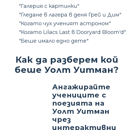
"Галерия с картинки"
"Гледане в лагера в деня Грей и Дим"
"Когато чух ученият астроном"
"Когато Lilacs Last в Dooryard Bloom'd"
"Беше имало едно дете"
Как да разберем кой
беше Уолт Уитман?
Ангажирайте
учениците с
поезията на
Уолт Уитман
чрез
интерактивни