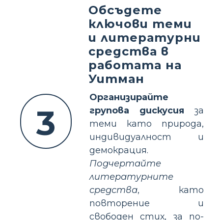
Обсъдете
ключови теми
и литературни
средства в
работата на
Уитман
Организирайте
3
групова дискусия
за
теми като природа,
индивидуалност и
демокрация.
Подчертайте
литературните
средства
, като
повторение и
свободен стих, за по-