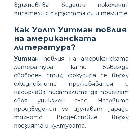
вдъхновява бъдещи поколения
писатели с дързостта си и темите.
Как Уолт Уитман повлия
на американската
литература?
Уитман
повлия на американската
литература, като въвежда
свободен стих, фокусира се върху
ежедневните преживявания и
насърчава писателите да приемат
своя уникален глас. Неговите
произведения се изучават заради
тяхното въздействие върху
поезията и културата.