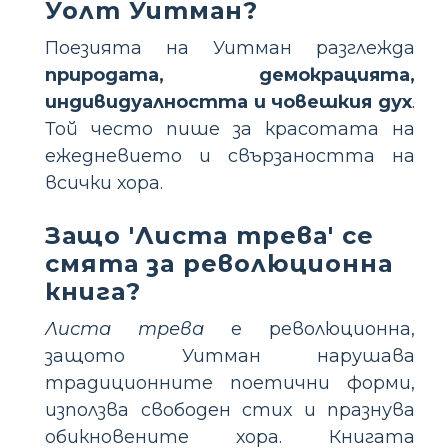
Уолт Уитман?
Поезията на Уитман разглежда
природата, демокрацията,
индивидуалността и човешкия дух
.
Той често пише за красотата на
ежедневието и свързаността на
всички хора.
Защо 'Листа трева' се
смята за революционна
книга?
Листа трева
е революционна,
защото Уитман нарушава
традиционните поетични форми,
използва свободен стих и празнува
обикновените хора. Книгата