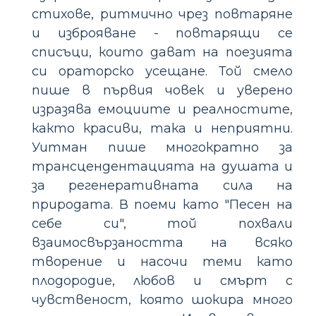
стихове, ритмично чрез повтаряне
и изброяване - повтарящи се
списъци, които дават на поезията
си ораторско усещане. Той смело
пише в първия човек и уверено
изразява емоциите и реалностите,
както красиви, така и неприятни.
Уитман пише многократно за
трансцендентацията на душата и
за регенеративната сила на
природата. В поеми като "Песен на
себе си", той похвали
взаимосвързаността на всяко
творение и насочи теми като
плодородие, любов и смърт с
чувственост, която шокира много