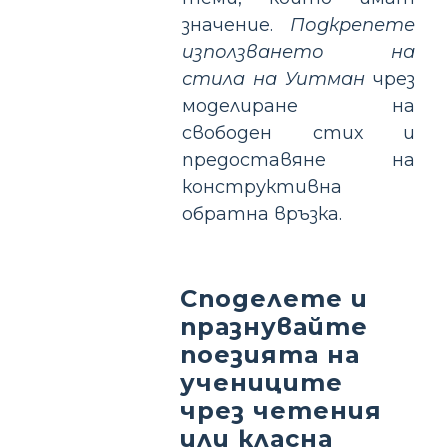
значение.
Подкрепете
използването на
стилa на Уитман
чрез
моделиране на
свободен стих и
предоставяне на
конструктивна
обратна връзка.
Споделете и
празнувайте
поезията на
учениците
чрез четения
или класна