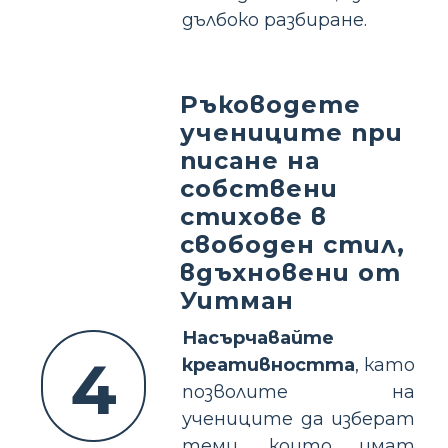
дълбоко разбиране.
Ръководете
учениците при
писане на
собствени
стихове в
свободен стил,
вдъхновени от
Уитман
Насърчавайте
4
креативността
, като
позволите на
учениците да изберат
теми, които имат