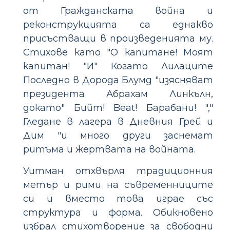
от Гражданската война и
реконструкцията са еднакво
присъстващи в произведенията му.
Стихове като "О капитане! Моят
капитан! "И" Когато Лилаците
Последно в Дорода Блумд "изясняват
президента Абрахам Линкълн,
докато" Бийт! Beat! Барабани! ","
Гледане в лагера в Дневния Грей и
Дим "и много други заснемат
ритъма и жертвата на войната.
Уитман отхвърля традиционния
метър и рими на съвременниците
си и вместо това играе със
структура и форма. Обикновено
избрал стихотворение за свободни