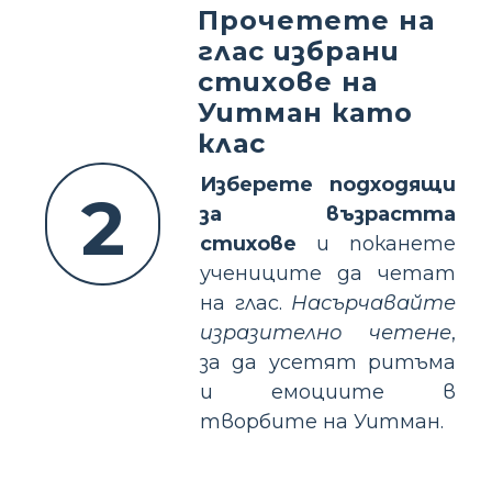
Прочетете на
глас избрани
стихове на
Уитман като
клас
Изберете подходящи
2
за възрастта
стихове
и поканете
учениците да четат
на глас.
Насърчавайте
изразително четене
,
за да усетят ритъма
и емоциите в
творбите на Уитман.