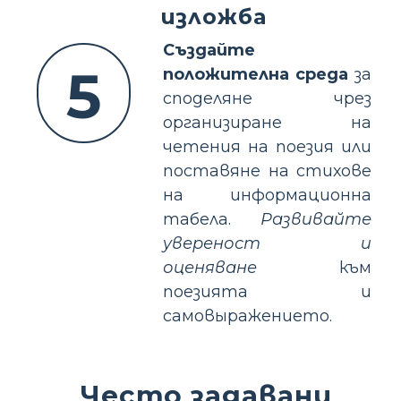
изложба
Създайте
5
положителна среда
за
споделяне чрез
организиране на
четения на поезия или
поставяне на стихове
на информационна
табела.
Развивайте
увереност и
оценяване
към
поезията и
самовыражението.
Често задавани