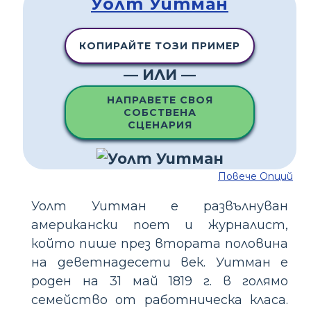
Уолт Уитман
КОПИРАЙТЕ ТОЗИ ПРИМЕР
— ИЛИ —
НАПРАВЕТЕ СВОЯ
СОБСТВЕНА
СЦЕНАРИЯ
Повече Опций
Уолт Уитман е развълнуван
американски поет и журналист,
който пише през втората половина
на деветнадесети век. Уитман е
роден на 31 май 1819 г. в голямо
семейство от работническа класа.