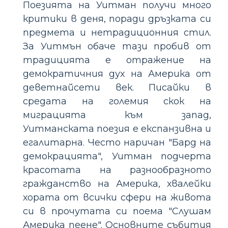
Поезията на Уитман получи много
критики в деня, поради дръзката си
предмета и нетрадиционния стил.
За Уитмън обаче тази пробив от
традицията е отражение на
демократичния дух на Америка от
деветнайсети век. Писайки в
средата на големия скок на
миграцията към запад,
Уитманската поезия е експанзивна и
егалитарна. Често наричан "Бард на
демокрацията", Уитман подчерта
красотата на разнообразното
гражданство на Америка, хвалейки
хората от всички сфери на живота
си в прочутата си поема "Слушам
Америка пеене". Основните събития