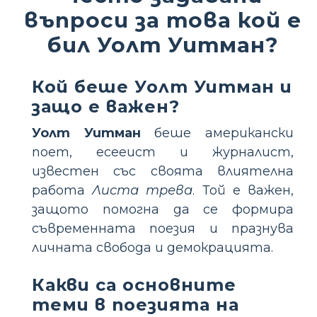
въпроси за това кой е
бил Уолт Уитман?
Кой беше Уолт Уитман и
защо е важен?
Уолт Уитман
беше американски
поет, есееист и журналист,
известен със своята влиятелна
работа
Листа трева
. Той е важен,
защото помогна да се формира
съвременната поезия и празнува
личната свобода и демокрацията.
Какви са основните
теми в поезията на