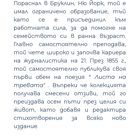
Пораснал в Бруклин, Ню Йорк, той е
имал ограничено образование, тъй
като се е присъединил към
работната сила, за да помогне на
семейството си в ранна възраст.
Главно самостоятелно преподава,
той чете широко и започва кариера
на журналистика на 21. През 1855 г.,
той самостоятелно публикува своя
първи обем на поезия "
Листа на
тревата"
. Въпреки че колекцията
получава смесени отзиви, той го
преиздава осем пъти през целия си
живот, като добавя и редактира
стихотворения за всяко ново
издание.