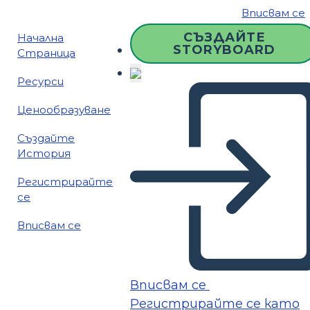
Вписвам се
СЪЗДАЙТЕ
Начална
STORYBOARD
Страница
Ресурси
Ценообразуване
Създайте
История
Регистрирайте
се
Вписвам се
Вписвам се
Регистрирайте се като