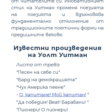
от читателите си. Иновативният
стил на Уитман променя поезията
на поезията и вдъхновява
фундаментално отклонение от
традиционните поетични форми на
предишните векове.
Известни произведения
на Уолт Уитман
Листа от трева
"Песен на себе си"
"Бард на демокрацията"
"Чух Америка пеене"
-
О, капитане! Мой капитан!
"
"Да победим! Beat! Барабани! "
"Пионери! О пионери!