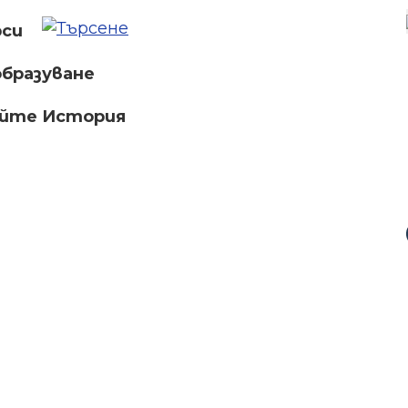
рси
бразуване
айте История