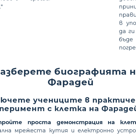
"
прин
прав
в уп
да ги
бъде
погре
разберете биографията 
Фарадей
лючете учениците в практиче
перимент с клетка на Фараде
тройте проста демонстрация на клет
лна мрежеста кутия и електронно устро