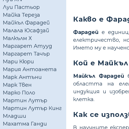
Луи Пастьор
Майка Тереза
Какво е Фара
Майкъл Фарадей
Малала Юсафзай
Фарадей
е единица
Малкълм Х
електричество, н
Маргарет Атууд
Името му е научен
Маргарет Тачър
Мари Кюри
Кой е Майкъл
Мария Антоанета
Майкъл Фарадей
б
Марк Антъни
областта на
ел
Марк Твен
индукция и изобр
Марко Поло
клетка.
Мартин Лутър
Мартин Лутър Кинг
Как се изпол
Младши
Махатма Ганди
В научните експе