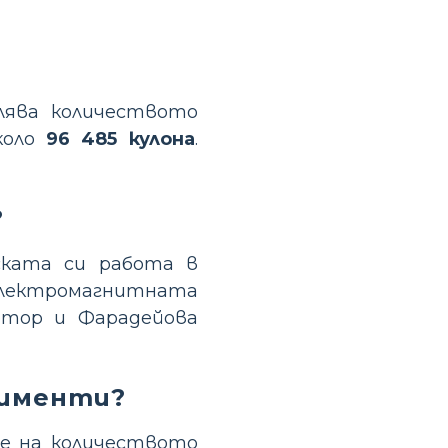
лява количеството
коло
96 485 кулона
.
?
ската си работа в
лектромагнитната
отор и Фарадейова
рименти?
не на количеството