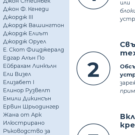
Джон Стейнбек
или
Джон Ф. Кенеди
бло
Джордж III
устр
Джордж Вашингтон
Джордж Елиът
Джордж Оруел
Св
Е. Скот Фицджералд
те
Едгар Алън По
2
Ейбрахам Линкълн
Обс
Ели Визел
уст
Елизабет І
зар
Елинор Рузвелт
прим
Емили Дикинсън
Ервин Шрьодингер
Жана от Арк
Вк
Илюстрирано
кр
Ръководство за