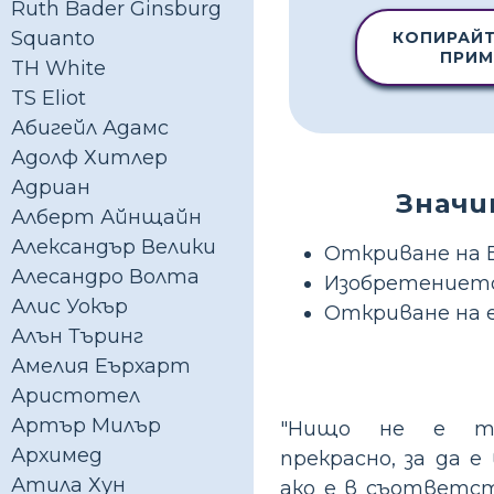
Ruth Bader Ginsburg
Squanto
КОПИРАЙТ
ПРИМ
TH White
TS Eliot
Абигейл Адамс
Адолф Хитлер
Адриан
Значи
Алберт Айнщайн
Александър Велики
Откриване на 
Алесандро Волта
Изобретението
Алис Уокър
Откриване на 
Алън Търинг
Амелия Еърхарт
Аристотел
Артър Милър
"Нищо не е т
Архимед
прекрасно, за да е 
Атила Хун
ако е в съответс