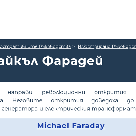
 Илюстративните Ръководства
Илюстрирано Ръководст
айкъл Фарадей
й направи революционни открития
зма. Неговите открития доведоха д
 генератора и електрическия трансформат
Michael Faraday