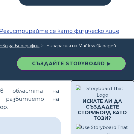
Регистрирайте се като физическо лице
во за Биографии
Биография на Майкъл Фарадей
СЪЗДАЙТЕ STORYBOARD ▶
 в областта на
о развитието на
ИСКАТЕ ЛИ ДА
ор.
СЪЗДАДЕТЕ
СТОРИБОРД КАТО
ТОЗИ?