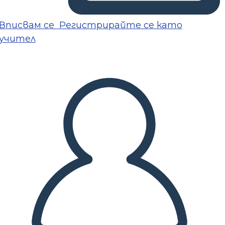
Вписвам се
Регистрирайте се като
учител