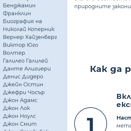
Бенджамин
природните закони.
Франклин
Биография на
Николай Коперник
Вернер Хайзенберг
Виктор Юго
Волтер
Галилео Галилей
Как да 
Данте Алигиери
Денис Дидеро
Джейн Остин
Джефри Чосър
Вк
Джон Адамс
екс
Джон Лок
1
Джон Ноулс
Нас
Джон Смит
мета