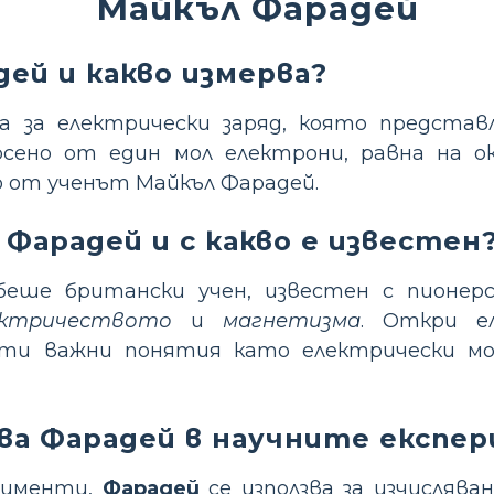
Майкъл Фарадей
дей и какво измерва?
 за електрически заряд, която представ
осено от един мол електрони, равна на о
о от ученът Майкъл Фарадей.
 Фарадей и с какво е известен
еше британски учен, известен с пионер
ектричеството
и
магнетизма
. Откри е
ети важни понятия като електрически м
зва Фарадей в научните експе
рименти,
Фарадей
се използва за изчислява