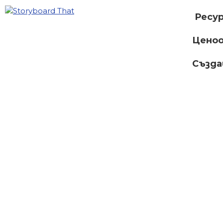
Ресу
Ценоо
Създ