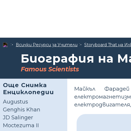
Всички Ресурси за Учители
Storyboard That на
Биография на М
Famous Scientists
Още Снимка
Майкъл Фараде
Енциклопедии
електромагнети
Augustus
електродвигателя,
Genghis Khan
JD Salinger
Moctezuma II