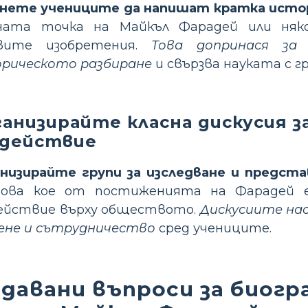
нете учениците да напишат кратка истор
ната точка на Майкъл Фарадей или няко
овите изобретения.
Това допринася за 
рическото разбиране
и свързва науката с 
анизирайте класна дискусия з
здействие
низирайте групи за изследване и предст
ова кое от постиженията на Фарадей е
ействие върху обществото.
Дискусиите на
ене и сътрудничество
сред учениците.
давани въпроси за биогр