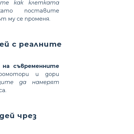
ите как клетката
ато поставите
т му се променя.
ей с реалните
 на съвременните
тромотори и дори
иците да намерят
са.
дей чрез