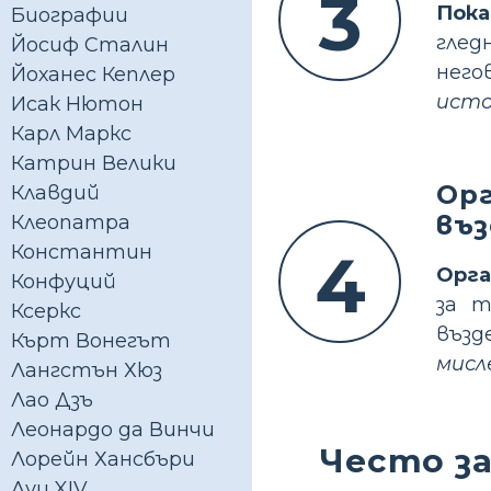
3
Пока
Биографии
глед
Йосиф Сталин
нег
Йоханес Кеплер
исто
Исак Нютон
Карл Маркс
Катрин Велики
Орг
Клавдий
въ
Клеопатра
Константин
4
Орга
Конфуций
за т
Ксеркс
възд
Кърт Вонегът
мисл
Лангстън Хюз
Лао Дзъ
Леонардо да Винчи
Често за
Лорейн Хансбъри
Луи XIV