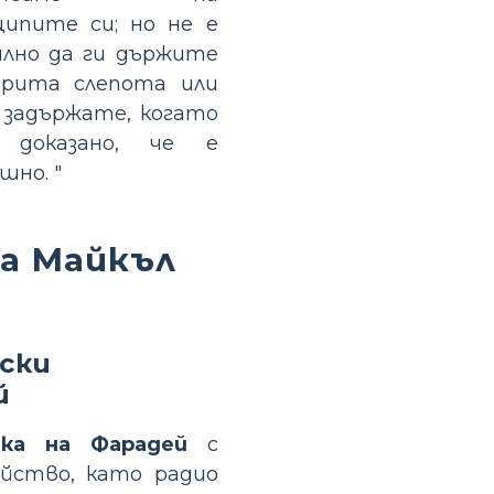
ципите си; но не е
илно да ги държите
орита слепота или
 задържате, когато
 доказано, че е
шно. "
на Майкъл
ски
й
ка на Фарадей
с
йство, като радио