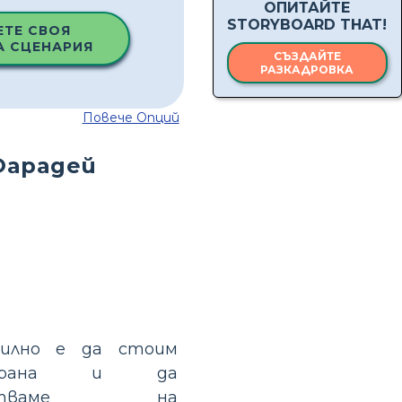
ОПИТАЙТЕ
STORYBOARD THAT!
ЕТЕ СВОЯ
А СЦЕНАРИЯ
СЪЗДАЙТЕ
РАЗКАДРОВКА
Повече Опций
Фарадей
вилно е да стоим
страна и да
йстваме на