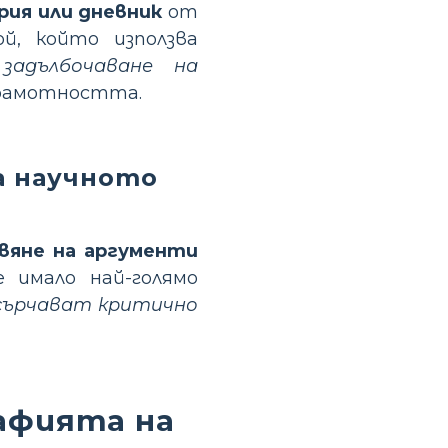
ия или дневник
от
й, който използва
задълбочаване на
грамотността.
а научното
авяне на аргументи
 имало най-голямо
сърчават критично
афията на