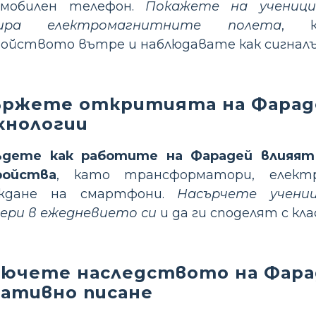
 мобилен телефон.
Покажете на учениц
кира електромагнитните полета
, к
ойството вътре и наблюдавате как сигналъ
ържете откритията на Фарад
хнологии
ъдете как работите на Фарадей влияят
ройства
, като трансформатори, елек
еждане на смартфони.
Насърчете учен
ери в ежедневието си
и да ги споделят с кла
лючете наследството на Фара
еативно писане