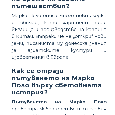
пътешествия?
Марко Поло описа много нови гледки
и обичаи, като хартиени пари,
въглища и производство на коприна
в Китай. Въпреки че не „откри“ нови
земи, писанията му донесоха знания
за азиатските култури и
изобретения в Европа.
Как се отрази
пътуването на Марко
Поло върху световната
история?
Пътуването на Марко Поло
провокира любопитство и търговия