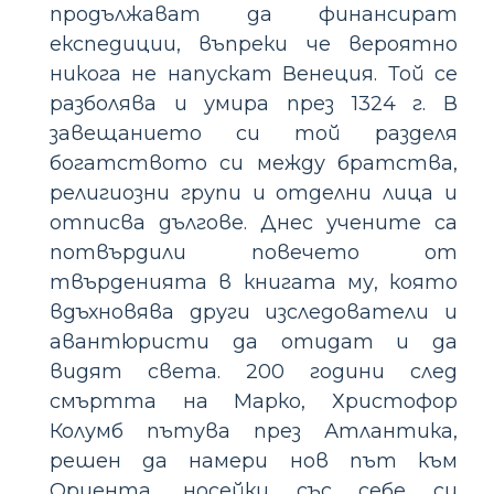
продължават да финансират
експедиции, въпреки че вероятно
никога не напускат Венеция. Той се
разболява и умира през 1324 г. В
завещанието си той разделя
богатството си между братства,
религиозни групи и отделни лица и
отписва дългове. Днес учените са
потвърдили повечето от
твърденията в книгата му, която
вдъхновява други изследователи и
авантюристи да отидат и да
видят света. 200 години след
смъртта на Марко, Христофор
Колумб пътува през Атлантика,
решен да намери нов път към
Ориента, носейки със себе си