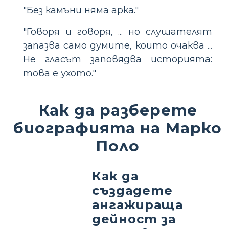
"Без камъни няма арка."
"Говоря и говоря, ... но слушателят
запазва само думите, които очаква ...
Не гласът заповядва историята:
това е ухото."
Как да разберете
биографията на Марко
Поло
Как да
създадете
ангажираща
дейност за