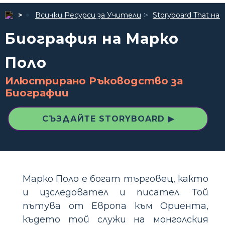
Всички Ресурси за Учители
Storyboard That 
Биография на Марко
Поло
Илюстрирано Ръководство за
Биографии
СЪЗДАЙТЕ STORYBOARD ▶
Марко Поло е богат търговец, както
и изследовател и писател. Той
пътува от Европа към Ориента,
където той служи на монголския