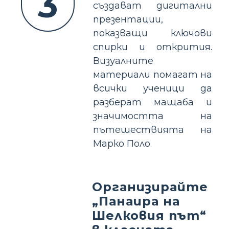
3
създават дигитални
презентации,
показващи ключови
спирки и открития.
Визуалните
материали помагат на
всички ученици да
разберат мащаба и
значимостта на
пътешествията на
Марко Поло.
Организирайте
„Панаира на
Шелковия път“