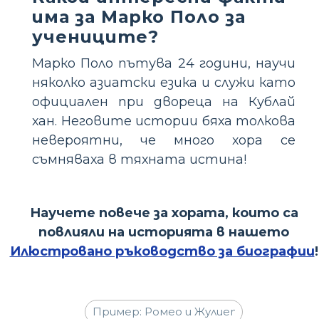
има за Марко Поло за
учениците?
Марко Поло пътува 24 години, научи
няколко азиатски езика и служи като
официален при двореца на Кублай
хан. Неговите истории бяха толкова
невероятни, че много хора се
съмняваха в тяхната истина!
Научете повече за хората, които са
повлияли на историята в нашето
Илюстровано ръководство за биографии
!