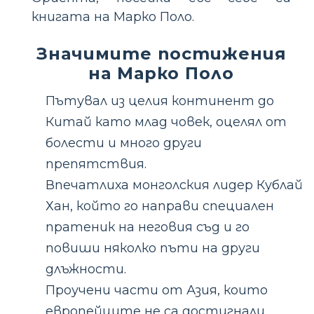
книгата на Марко Поло.
Значимите постижения
на Марко Поло
Пътувал из целия континент до
Китай като млад човек, оцелял от
болести и много други
препятствия.
Впечатлиха монголския лидер Кублай
Хан, който го направи специален
пратеник на неговия съд и го
повиши няколко пъти на други
длъжности.
Проучени части от Азия, които
европейците не са достигнали