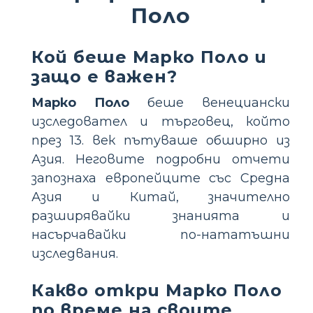
Поло
Кой беше Марко Поло и
защо е важен?
Марко Поло
беше венециански
изследовател и търговец, който
през 13. век пътуваше обширно из
Азия. Неговите подробни отчети
запознаха европейците със Средна
Азия и Китай, значително
разширявайки знанията и
насърчавайки по-нататъшни
изследвания.
Какво откри Марко Поло
по време на своите