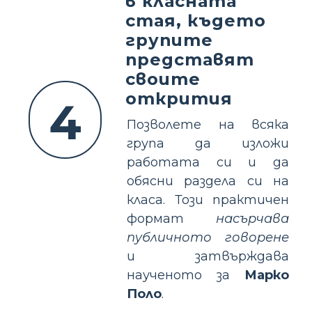
в класната
стая, където
групите
представят
своите
открития
4
Позволете на всяка
група да изложи
работата си и да
обясни раздела си на
класа. Този практичен
формат
насърчава
публичното говорене
и затвърждава
наученото за
Марко
Поло
.