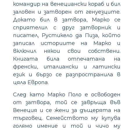
командир на венециански кораб и бил
заловен и затворен от генуезците.
Докато бил в затвора, Марко се
сприятелил с друг затворник и
писател, Рустикело да Пиза, който
записал историите на Марко и
включил някои свои собствени.
Книгата била отпечатана на
френски, италиански и латински
език и бързо се разпространила в
цяла Европа.
След като Марко Поло е освободен
от затвора, той се завръща във
Венеция и се жени за дъщерята на
търговец. Семейството му купува
голямо имение и той и чичо му