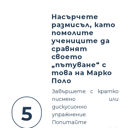
Насърчете
размисъл, като
помолите
учениците да
сравнят
своето
„пътуване“ с
това на Марко
Поло
Завършете с кратко
писмено или
5
дискусионно
упражнение.
Попитайте