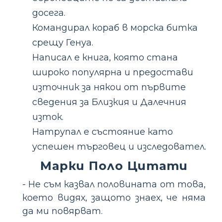
досега.
Командирал кораб в морска битка
срещу Генуа.
Написал е книга, която стана
широко популярна и предостави
източник за някои от първите
сведения за Близкия и Далечния
изток.
Натрупал е състояние като
успешен търговец и изследовател.
Марки Поло Цитати
- Не съм казвал половината от това,
което видях, защото знаех, че няма
да ми повярват.