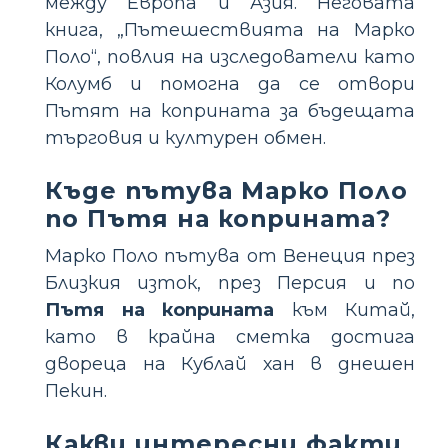
между Европа и Азия. Неговата
книга, „Пътешествията на Марко
Поло“, повлия на изследователи като
Колумб и помогна да се отвори
Пътят на коприната за бъдещата
търговия и културен обмен.
Къде пътува Марко Поло
по Пътя на коприната?
Марко Поло пътува от Венеция през
Близкия изток, през Персия и по
Пътя на коприната
към Китай,
като в крайна сметка достига
двореца на Кублай хан в днешен
Пекин.
Какви интересни факти