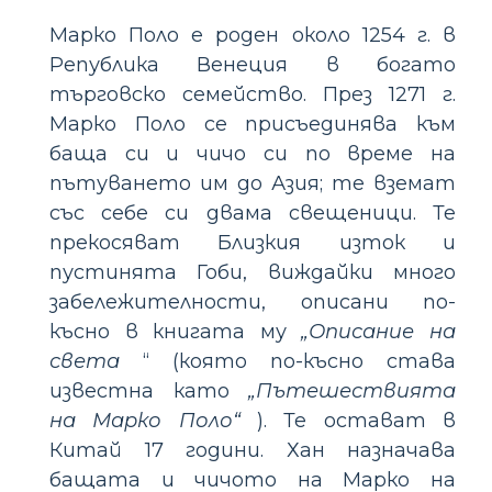
Марко Поло е роден около 1254 г. в
Република Венеция в богато
търговско семейство. През 1271 г.
Марко Поло се присъединява към
баща си и чичо си по време на
пътуването им до Азия; те вземат
със себе си двама свещеници. Те
прекосяват Близкия изток и
пустинята Гоби, виждайки много
забележителности, описани по-
късно в книгата му
„Описание на
света
“ (която по-късно става
известна като
„Пътешествията
на Марко Поло“
). Те остават в
Китай 17 години. Хан назначава
бащата и чичото на Марко на