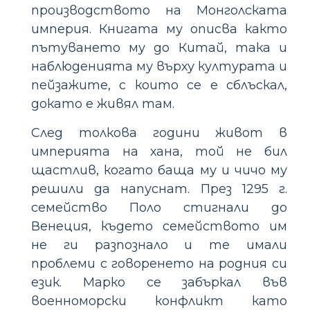
производството на Монголската
империя. Книгата му описва както
пътуването му до Китай, така и
наблюденията му върху културата и
пейзажите, с които се е сблъскал,
докато е живял там.
След толкова години живот в
империята на хана, той не бил
щастлив, когато баща му и чичо му
решили да напуснат. През 1295 г.
семейство Поло стигнали до
Венеция, където семейството им
не ги разпознало и те имали
проблеми с говоренето на родния си
език. Марко се забъркал във
военноморски конфликт като