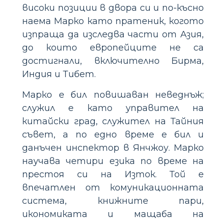
високи позиции в двора си и по-късно
наема Марко като пратеник, когото
изпраща да изследва части от Азия,
до които европейците не са
достигнали, включително Бирма,
Индия и Тибет.
Марко е бил повишаван неведнъж;
служил е като управител на
китайски град, служител на Тайния
съвет, а по едно време е бил и
данъчен инспектор в Янчжоу. Марко
научава четири езика по време на
престоя си на Изток. Той е
впечатлен от комуникационната
система, книжните пари,
икономиката и мащаба на