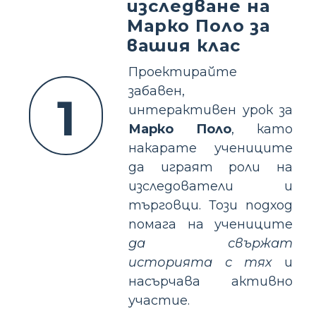
изследване на
Марко Поло за
вашия клас
Проектирайте
забавен,
1
интерактивен урок за
Марко Поло
, като
накарате учениците
да играят роли на
изследователи и
търговци. Този подход
помага на учениците
да свържат
историята с тях
и
насърчава активно
участие.