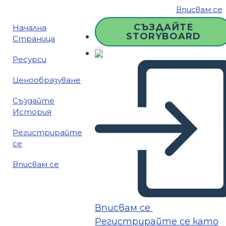
Вписвам се
СЪЗДАЙТЕ
Начална
STORYBOARD
Страница
Ресурси
Ценообразуване
Създайте
История
Регистрирайте
се
Вписвам се
Вписвам се
Регистрирайте се като