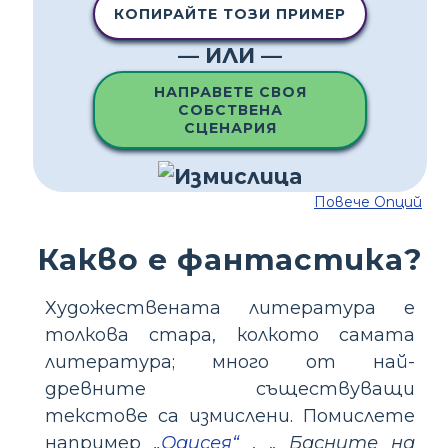
КОПИРАЙТЕ ТОЗИ ПРИМЕР
— ИЛИ —
НАПРАВЕТЕ СВОЯ
СОБСТВЕНА
СЦЕНАРИЯ
Повече Опций
Какво е фантастика?
Художествената литература е
толкова стара, колкото самата
литература; много от най-
древните съществуващи
текстове са измислени. Помислете
например
„Одисея“
, „
Басните на