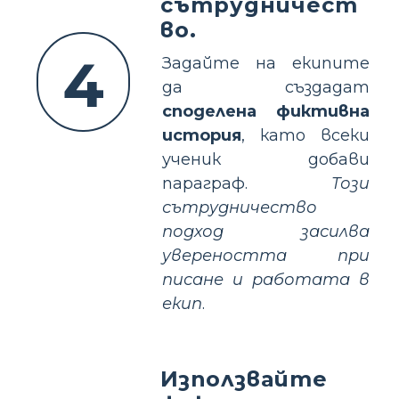
сътрудничест
во.
4
Задайте на екипите
да създадат
споделена фиктивна
история
, като всеки
ученик добави
параграф.
Този
сътрудничество
подход засилва
увереността при
писане и работата в
екип
.
Използвайте