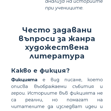
анализа на историите
при учениците
.
Често задавани
въпроси за жанра
художествена
литература
Какво е фикция?
Фикцията
е вид писане, което
описва въображаеми събития и
герои. Историите във фикцията не
са реални, но помагат на
читателите да изследват идеи и