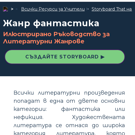
Всички Ресурси за Учители
Storyboard That 
Жанр фантастика
Илюстрирано Ръководство за
Литературни Жанрове
СЪЗДАЙТЕ STORYBOARD ▶
Всички литературни произведения
попадат в една от двете основни
категории: фантастика или
нефикция. Художествената
литература се отнася до широка
категория литература, която