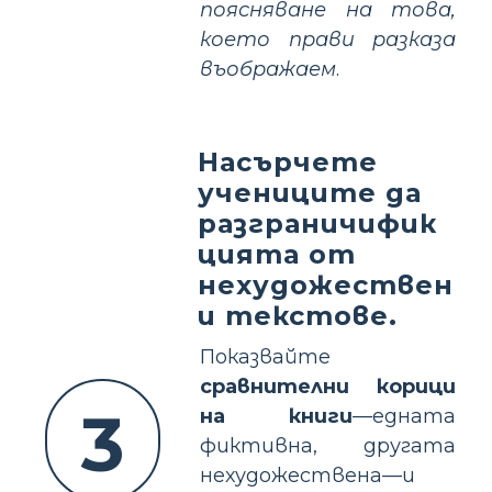
поясняване на това,
което прави разказа
въображаем
.
Насърчете
учениците да
разграничифик
цията от
нехудожествен
и текстове.
Показвайте
сравнителни корици
3
на книги
—едната
фиктивна, другата
нехудожествена—и