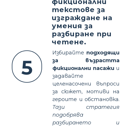
фикционални
текстове за
изграждане на
умения за
разбиране при
четене.
Избирайте
подходящи
5
за възрастта
фикционални пасажи
и
задавайте
целенасочени въпроси
за сюжет, мотиви на
героите и обстановка.
Тази стратегия
подобрява
разбирането и