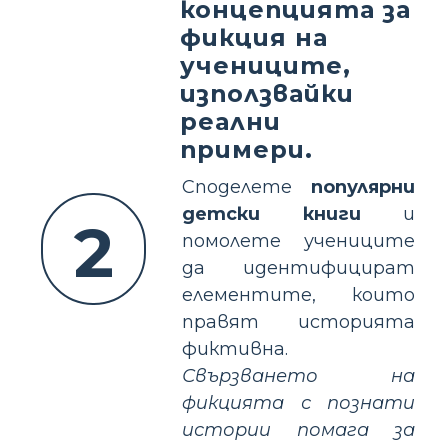
концепцията за
фикция на
учениците,
използвайки
реални
примери.
Споделете
популярни
детски книги
и
2
помолете учениците
да идентифицират
елементите, които
правят историята
фиктивна.
Свързването на
фикцията с познати
истории помага за