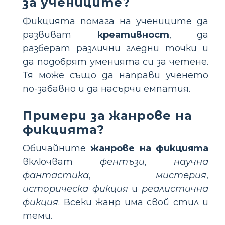
за учениците?
Фикцията помага на учениците да
развиват
креативност
, да
разберат различни гледни точки и
да подобрят уменията си за четене.
Тя може също да направи ученето
по-забавно и да насърчи емпатия.
Примери за жанрове на
фикцията?
Обичайните
жанрове на фикцията
включват
фентъзи
,
научна
фантастика
,
мистерия
,
историческа фикция
и
реалистична
фикция
. Всеки жанр има свой стил и
теми.