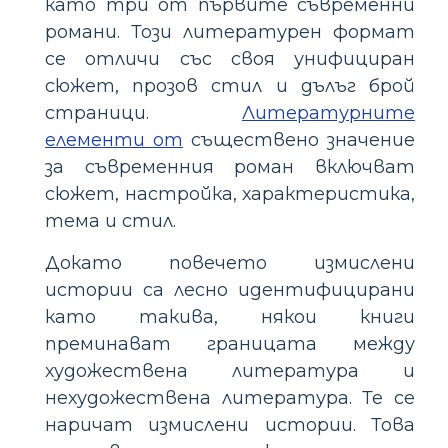
като три от първите съвременни
романи. Този литературен формат
се отличи със своя унифициран
сюжет, прозов стил и дълъг брой
страници.
Литературните
елементи от
съществено значение
за съвременния роман включват
сюжет, настройка, характеристика,
тема и стил.
Докато повечето измислени
истории са лесно идентифицирани
като такива, някои книги
преминават границата между
художествена литература и
нехудожествена литература. Те се
наричат измислени истории. Това