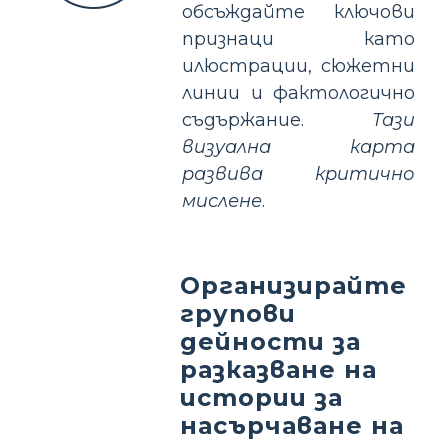
обсъждайте ключови
признаци като
илюстрации, сюжетни
линии и фактологично
съдържание.
Тази
визуална карта
развива критично
мислене
.
Организирайте
групови
дейности за
разказване на
истории за
насърчаване на