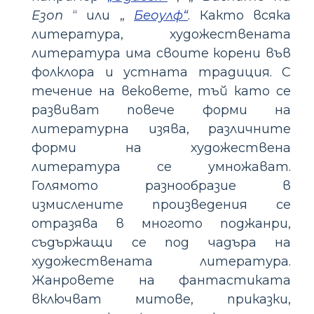
Езоп
“ или „
Беоулф“
. Както всяка
литература, художествената
литература има своите корени във
фолклора и устната традиция. С
течение на вековете, тъй като се
развиват повече форми на
литературна изява, различните
форми на художествена
литература се умножават.
Голямото разнообразие в
измислените произведения се
отразява в многото поджанри,
съдържащи се под чадъра на
художествената литература.
Жанровете на фантастиката
включват митове, приказки,