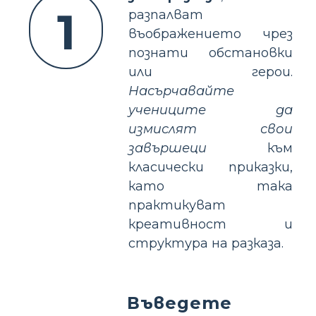
1
разпалват
въображението чрез
познати обстановки
или герои.
Насърчавайте
учениците да
измислят свои
завършеци
към
класически приказки,
като така
практикуват
креативност и
структура на разказа.
Въведете