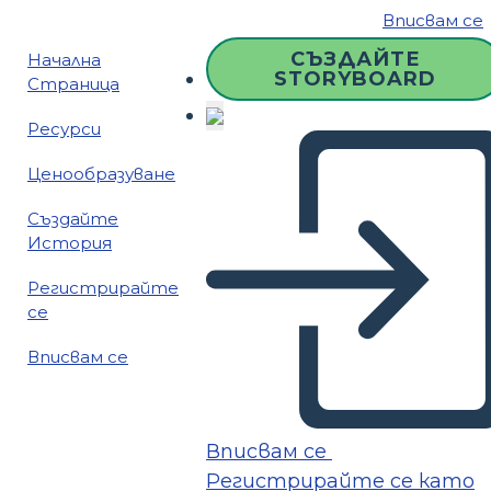
Вписвам се
СЪЗДАЙТЕ
Начална
STORYBOARD
Страница
Ресурси
Ценообразуване
Създайте
История
Регистрирайте
се
Вписвам се
Вписвам се
Регистрирайте се като