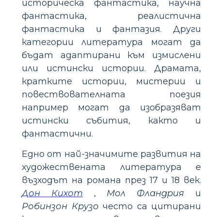
историческа фантастика, научна
фантастика, реалистична
фантастика и фантазия. Други
категории литература могат да
бъдат адаптирани към измислени
или истински истории. Драмата,
кратките истории, мистерии и
повествователната поезия
например могат да изобразяват
истински събития, както и
фантастични.
Едно от най-значимите развития на
художествената литература е
възходът на романа през 17 и 18 век.
Дон Кихот
,
Мол Фландрия
и
Робинзон Крузо
често са цитирани