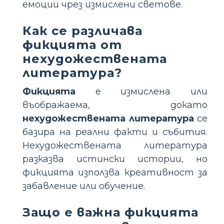
емоции чрез измислени светове.
Как се различава
фикцията от
нехудожествената
литература?
Фикцията
е измислена или
въображаема, докато
нехудожествената литература
се
базира на реални факти и събития.
Нехудожествената литература
разказва истински истории, но
фикцията използва креативност за
забавление или обучение.
Защо е важна фикцията