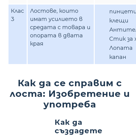
Клас
Лостове, които
пинцет
3
имат усилието в
клещи
средата с товара и
Антите
опората в двата
Стик за 
края
Лопата
капан
Как да се справим с
лоста: Изобретение и
употреба
Как да
създадете