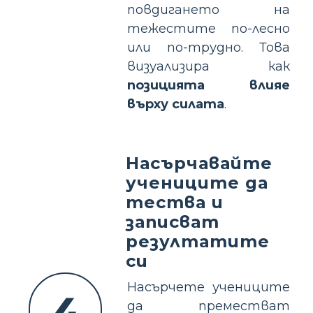
повдигането на
тежестите по-лесно
или по-трудно. Това
визуализира как
позицията влияе
върху силата
.
Насърчавайте
учениците да
тества и
записват
резултатите
си
Насърчете учениците
да преместват