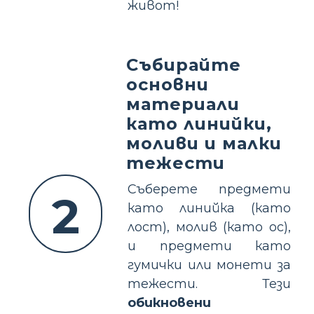
живот!
Събирайте
основни
материали
като линийки,
моливи и малки
тежести
Съберете предмети
2
като линийка (като
лост), молив (като ос),
и предмети като
гумички или монети за
тежести. Тези
обикновени