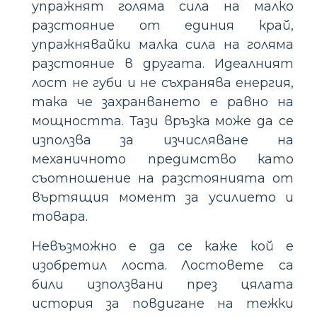
упражнят голяма сила на малко
разстояние от единия край,
упражнявайки малка сила на голяма
разстояние в другата. Идеалният
лост не губи и не съхранява енергия,
така че захранването е равно на
мощността. Тази връзка може да се
използва за изчисляване на
механичното предимство като
съотношение на разстоянията от
въртящия момент за усилието и
товара.
Невъзможно е да се каже кой е
изобретил лоста. Лостовете са
били използвани през цялата
история за повдигане на тежки