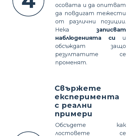
4
осовата и да опитват
да повдигат тежести
от различни позиции.
Нека
записват
наблюденията си
и
обсъждат защо
резултатите се
променят.
Свържете
експеримента
с реални
примери
Обсъдете как
лостовете се