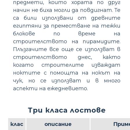
предмети, които хората по друг
начин не биха могли да повдигнат. Те
са били използвани от древните
египтяни за преместване на тежки
блокове по време на
строителството на пирамидите.
Плъзгачите все още се използват в
строителството днес, както
когато строителите изваждат
ноктите с помощта на нокът на
чук, но се използват и в много
аспекти на ежедневието.
Три класа лостове
клас
описание
Прим