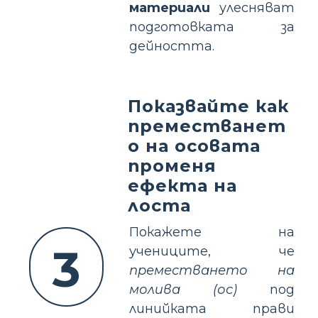
материали
улесняват
подготовката за
дейността.
Показвайте как
преместванет
о на осовата
променя
ефекта на
лоста
Покажете на
3
учениците, че
преместването на
молива (ос)
под
линийката прави