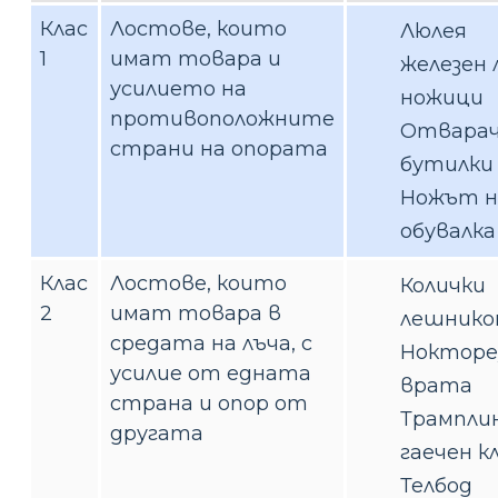
Клас
Лостове, които
Люлея
1
имат товара и
железен
усилието на
ножици
противоположните
Отварач
страни на опората
бутилки
Ножът н
обувалка
Клас
Лостове, които
Колички
2
имат товара в
лешник
средата на лъча, с
Нокторе
усилие от едната
врата
страна и опор от
Трампли
другата
гаечен к
Телбод