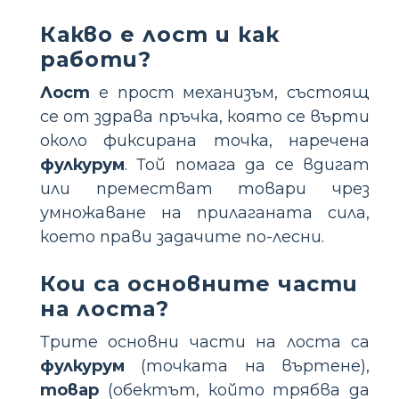
Какво е лост и как
работи?
Лост
е прост механизъм, състоящ
се от здрава пръчка, която се върти
около фиксирана точка, наречена
фулкурум
. Той помага да се вдигат
или преместват товари чрез
умножаване на прилаганата сила,
което прави задачите по-лесни.
Кои са основните части
на лоста?
Трите основни части на лоста са
фулкурум
(точката на въртене),
товар
(обектът, който трябва да