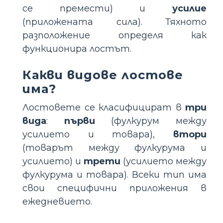
се премести) и
усилие
(приложената сила). Тяхното
разположение определя как
функционира лостът.
Какви видове лостове
има?
Лостовете се класифицират в
три
вида
:
първи
(фулкурум между
усилието и товара),
втори
(товарът между фулкурума и
усилието) и
трети
(усилието между
фулкурума и товара). Всеки тип има
свои специфични приложения в
ежедневието.