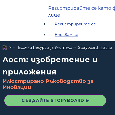
Регистрирайте се като ф
лице
Регистрирайте се
Вписвам се
Всички Ресурси за Учители
Storyboard That 
Лост: изобретение и
приложения
Илюстрирано Ръководство за
Иновации
СЪЗДАЙТЕ STORYBOARD ▶