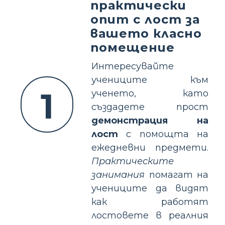
практически
опит с лост за
вашето класно
помещение
Интересувайте
учениците към
1
ученето, като
създадете прост
демонстрация на
лост
с помощта на
ежедневни предмети.
Практическите
занимания
помагат на
учениците да видят
как работят
лостовете в реалния