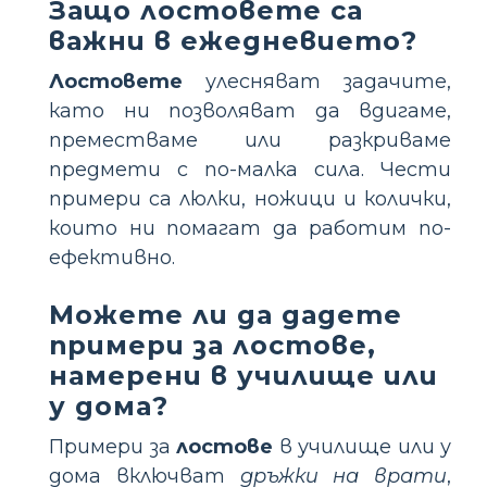
Защо лостовете са
важни в ежедневието?
Лостовете
улесняват задачите,
като ни позволяват да вдигаме,
преместваме или разкриваме
предмети с по-малка сила. Чести
примери са люлки, ножици и колички,
които ни помагат да работим по-
ефективно.
Можете ли да дадете
примери за лостове,
намерени в училище или
у дома?
Примери за
лостове
в училище или у
дома включват
дръжки на врати
,