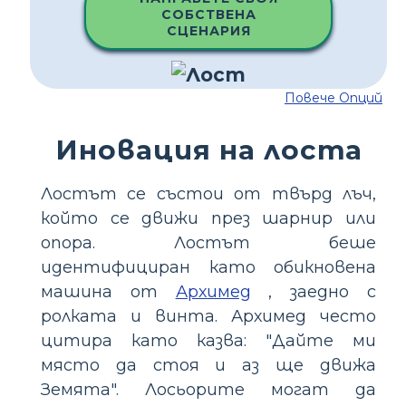
СОБСТВЕНА
СЦЕНАРИЯ
Повече Опций
Иновация на лоста
Лостът се състои от твърд лъч,
който се движи през шарнир или
опора. Лостът беше
идентифициран като обикновена
машина от
Архимед
, заедно с
ролката и винта. Архимед често
цитира като казва: "Дайте ми
място да стоя и аз ще движа
Земята". Лосьорите могат да