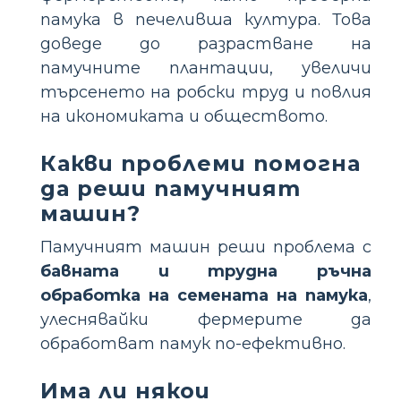
памука в печеливша култура. Това
доведе до разрастване на
памучните плантации, увеличи
търсенето на робски труд и повлия
на икономиката и обществото.
Какви проблеми помогна
да реши памучният
машин?
Памучният машин реши проблема с
бавната и трудна ръчна
обработка на семената на памука
,
улеснявайки фермерите да
обработват памук по-ефективно.
Има ли някои