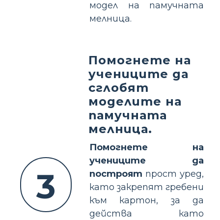
модел на памучната
мелница.
Помогнете на
учениците да
сглобят
моделите на
памучната
мелница.
Помогнете на
учениците да
3
построят
прост уред,
като закрепят гребени
към картон, за да
действа като