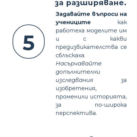
за разширяване.
Задавайте въпроси на
учениците
как
работеха моделите им
5
и с какви
предизвикателства се
сблъскаха.
Насърчавайте
допълнителни
изследвания
за
изобретения,
променили историята,
за по-широка
перспектива.