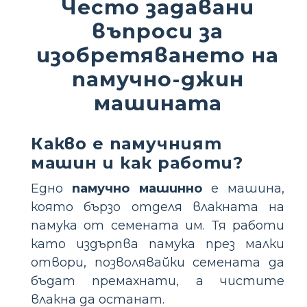
Често задавани
въпроси за
изобретяването на
памучно-джин
машината
Какво е памучният
машин и как работи?
Едно
памучно машинно
е машина,
която бързо отделя влакната на
памука от семената им. Тя работи
като издърпва памука през малки
отвори, позволявайки семената да
бъдат премахнати, а чистите
влакна да останат.