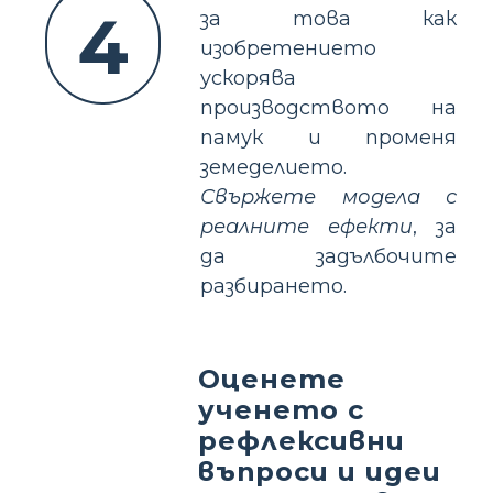
4
за това как
изобретението
ускорява
производството на
памук и променя
земеделието.
Свържете модела с
реалните ефекти
, за
да задълбочите
разбирането.
Оценете
ученето с
рефлексивни
въпроси и идеи