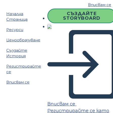
Вписвам се
СЪЗДАЙТЕ
Начална
STORYBOARD
Страница
Ресурси
Ценообразуване
Създайте
История
Регистрирайте
се
Вписвам се
Вписвам се
Регистрирайте се като