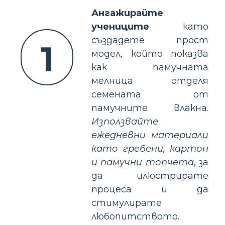
Ангажирайте
учениците
като
създадете прост
1
модел, който показва
как памучната
мелница отделя
семената от
памучните влакна.
Използвайте
ежедневни материали
като гребени, картон
и памучни топчета
, за
да илюстрирате
процеса и да
стимулирате
любопитството.