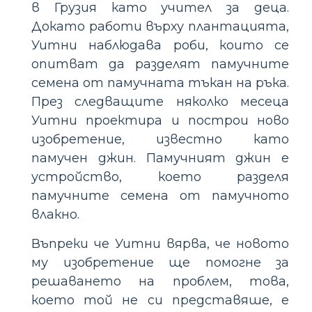
в Грузия като учител за деца.
Докато работи върху плантацията,
Уитни наблюдава роби, които се
опитват да разделят памучните
семена от памучната тъкан на ръка.
През следващите няколко месеца
Уитни проектира и построи ново
изобретение, известно като
памучен джин. Памучният джин е
устройство, което разделя
памучните семена от памучното
влакно.
Въпреки че Уитни вярва, че новото
му изобретение ще помогне за
решаването на проблем, това,
което той не си представяше, е