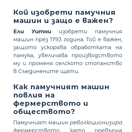
Кой изобрети памучния
машин и защо е важен?
Ели Уитни
изобрети памучния
машин през 1793 година. Той е важен,
защото ускорява обработката на
памука, увеличава производството
му и променя селското стопанство
в Съединените щати.
Как памучният машин
повлия на
фермерството и
обществото?
Памучният машин
революционизира
фермерството, като превърна