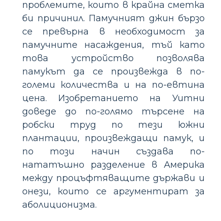
проблемите, които в крайна сметка
би причинил. Памучният джин бързо
се превърна в необходимост за
памучните насаждения, тъй като
това устройство позволява
памукът да се произвежда в по-
големи количества и на по-евтина
цена. Изобретанието на Уитни
доведе до по-голямо търсене на
робски труд по тези южни
плантации, произвеждащи памук, и
по този начин създава по-
нататъшно разделение в Америка
между процъфтяващите държави и
онези, които се аргументират за
аболиционизма.