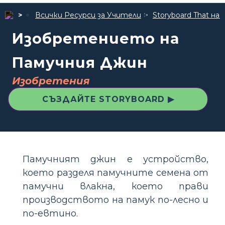
Всички Ресурси за Учители
Storyboard That 
Изобретението на
Памучния Джин
Изобретения
СЪЗДАЙТЕ STORYBOARD ▶
Памучният джин е устройство,
което разделя памучните семена от
памучни влакна, което прави
производството на памук по-лесно и
по-евтино.