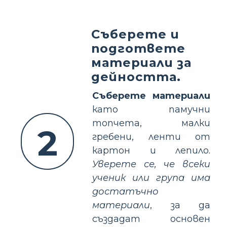
Съберете и
подгответе
материали за
дейността.
Съберете материали
като памучни
топчета, малки
2
гребени, ленти от
картон и лепило.
Уверете се, че всеки
ученик или група има
достатъчно
материали
, за да
създадат основен