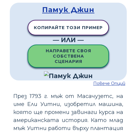
Памук Джин
КОПИРАЙТЕ ТОЗИ ПРИМЕР
— ИЛИ —
НАПРАВЕТЕ СВОЯ
СОБСТВЕНА
СЦЕНАРИЯ
Повече Опций
През 1793 г. мъж от Масачузетс, на
име Ели Уитни, изобретил машина,
която ще промени завинаги курса на
американската история. Като млад
мъж Уитни работи върху плантация