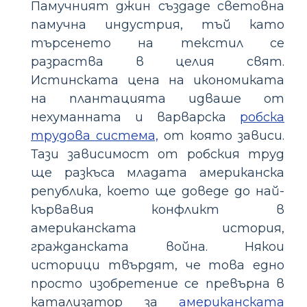
Памучният джин създаде световна
памучна индустрия, тъй като
търсенето на текстил се
разраства в целия свят.
Истинската цена на икономиката
на плантацията идваше от
нехуманната и варварска
робска
трудова система,
от която зависи.
Тази зависимост от робския труд
ще разкъса младата американска
република, което ще доведе до най-
кървавия конфликт в
американската история,
гражданската война. Някои
историци твърдят, че това едно
просто изобретение се превърна в
катализатор за
американската