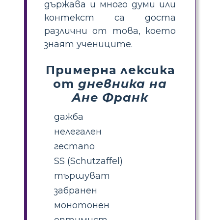
държава и много думи или
контекст са доста
различни от това, което
знаят учениците.
Примерна лексика
от
дневника на
Ане Франк
дажба
нелегален
гестапо
SS (Schutzaffel)
тършуват
забранен
монотонен
оптимист