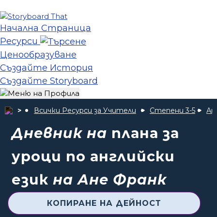
Начална Страница
Ресурси
Ценообразуване
Създайте История
Създайте Storyboard
Всички Ресурси за Учители
Степени 3-5
Ан
Дневник на
плана за
уроци по английски
език
на Ане Франк
КОПИРАНЕ НА ДЕЙНОСТ