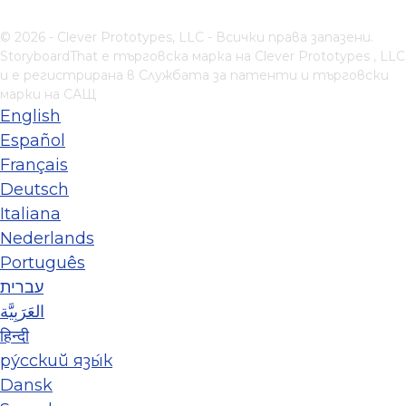
© 2026 - Clever Prototypes, LLC - Всички права запазени.
StoryboardThat е търговска марка на
Clever Prototypes , LLC
и е регистрирана в Службата за патенти и търговски
марки на САЩ
English
Español
Français
Deutsch
Italiana
Nederlands
Português
עברית
العَرَبِيَّة
हिन्दी
ру́сский язы́к
Dansk