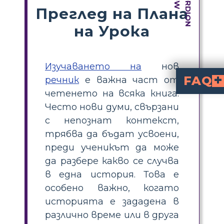
Преглед на Плана
на Урока
Изучаването на
нов
FAQ
речник
е важна част от
четенето на всяка книга.
Какво представлява ви
е дейност, при която учениците избират ключови думи от
, дефинират ги, използват ги в изречен
в клас на 
Дневника на Анна
позволявайте на учениците да избират думи, да намират техните дефиници
Дневника на Ан
. Тези термини
Защо е полезно визуализи
помага на учениците да схванат сложни или непознати термини чрез свързването им с изображения. Тази стратегия подпомага паметта, разбирането и участието, особено за текстове, поставени в различни времена или култури.
Кой е най-добрият начи
за всяка дума. Този мултисензорен подход позволява на учениците по-ефективно да вътрешно усвоят речника и д
Често нови думи, свързани
с непознат контекст,
трябва да бъдат усвоени,
преди ученикът да може
да разбере какво се случва
в една история. Това е
особено важно, когато
историята е зададена в
различно време или в друга