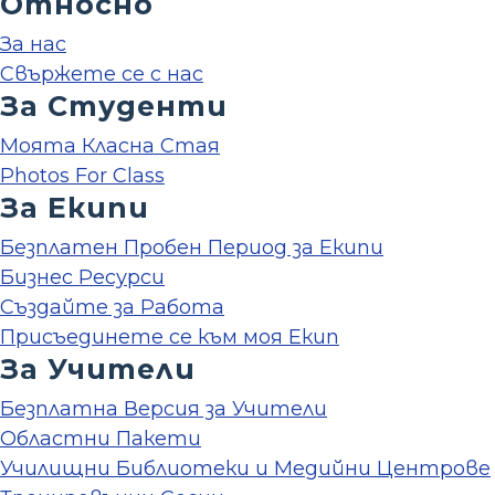
Относно
За нас
Свържете се с нас
За Студенти
Моята Класна Стая
Photos For Class
За Екипи
Безплатен Пробен Период за Екипи
Бизнес Ресурси
Създайте за Работа
Присъединете се към моя Екип
За Учители
Безплатна Версия за Учители
Областни Пакети
Училищни Библиотеки и Медийни Центрове