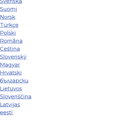
Svenska
Suomi
Norsk
Türkçe
Polski
Româna
Ceština
Slovenský
Magyar
Hrvatski
български
Lietuvos
Slovenščina
Latvijas
eesti