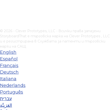
© 2026 - Clever Prototypes, LLC - Всички права запазени.
StoryboardThat е търговска марка на
Clever Prototypes , LLC
и е регистрирана в Службата за патенти и търговски
марки на САЩ
English
Español
Français
Deutsch
Italiana
Nederlands
Português
עברית
العَرَبِيَّة