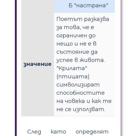
Б "настрана"
Поетът разказва
за това, че е
ограничен до
нещо и не е в
състояние да
успее в живота.
значение
"Крилата"
(птицата)
символизират
способностите
на човека и как те
не се използват.
След като определят