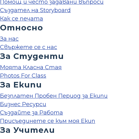
Помощ и често задавани въпроси
Създател на Storyboard
Как се печата
Относно
За нас
Свържете се с нас
За Студенти
Моята Класна Стая
Photos For Class
За Екипи
Безплатен Пробен Период за Екипи
Бизнес Ресурси
Създайте за Работа
Присъединете се към моя Екип
За Учители