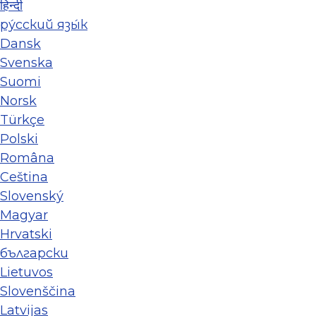
हिन्दी
ру́сский язы́к
Dansk
Svenska
Suomi
Norsk
Türkçe
Polski
Româna
Ceština
Slovenský
Magyar
Hrvatski
български
Lietuvos
Slovenščina
Latvijas