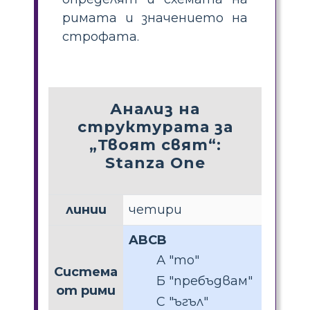
римата и значението на
строфата.
Анализ на
структурата за
„Твоят свят“:
Stanza One
линии
четири
ABCB
А "то"
Система
Б "пребъдвам"
от рими
C "ъгъл"