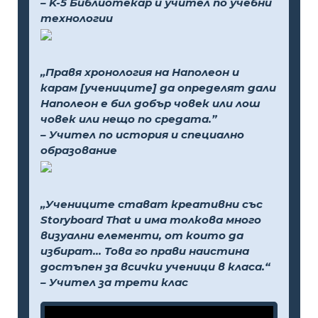
– K-5 Библиотекар и учител по учебни
технологии
„Правя хронология на Наполеон и
карам [учениците] да определят дали
Наполеон е бил добър човек или лош
човек или нещо по средата.”
– Учител по история и специално
образование
„Учениците стават креативни със
Storyboard That и има толкова много
визуални елементи, от които да
избират... Това го прави наистина
достъпен за всички ученици в класа.“
– Учител за трети клас