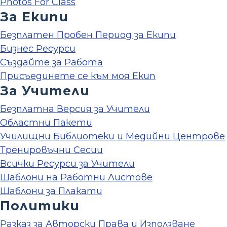
Photos For Class
За Екипи
Безплатен Пробен Период за Екипи
Бизнес Ресурси
Създайте за Работа
Присъединете се към моя Екип
За Учители
Безплатна Версия за Учители
Областни Пакети
Училищни Библиотеки и Медийни Центрове
Тренировъчни Сесии
Всички Ресурси за Учители
Шаблони на Работни Листове
Шаблони за Плакати
Политики
Разказ за Авторски Права и Използване