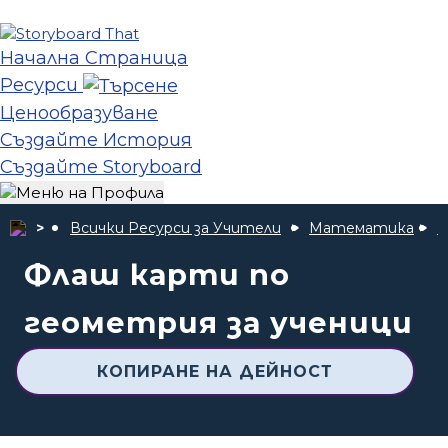
Начална Страница
Ресурси
Ценообразуване
Създайте История
Създайте Storyboard
Всички Ресурси за Учители
Математика
В
Флаш карти по
геометрия за ученици
КОПИРАНЕ НА ДЕЙНОСТ