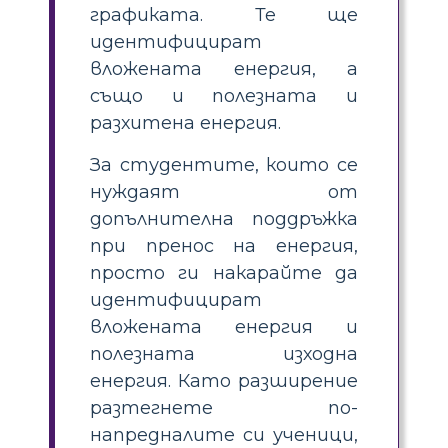
графиката. Те ще
идентифицират
вложената енергия, а
също и полезната и
разхитена енергия.
За студентите, които се
нуждаят от
допълнителна поддръжка
при пренос на енергия,
просто ги накарайте да
идентифицират
вложената енергия и
полезната изходна
енергия. Като разширение
разтегнете по-
напредналите си ученици,