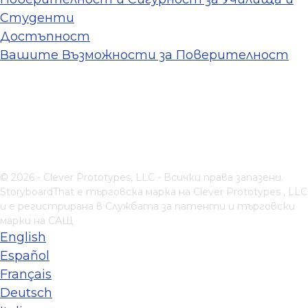
Студенти
Достъпност
Вашите Възможности за Поверителност
© 2026 - Clever Prototypes, LLC - Всички права запазени.
StoryboardThat е търговска марка на
Clever Prototypes , LLC
и е регистрирана в Службата за патенти и търговски
марки на САЩ
English
Español
Français
Deutsch