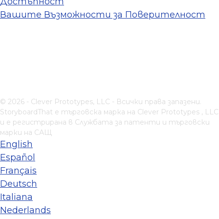
Достъпност
Вашите Възможности за Поверителност
© 2026 - Clever Prototypes, LLC - Всички права запазени.
StoryboardThat е търговска марка на
Clever Prototypes , LLC
и е регистрирана в Службата за патенти и търговски
марки на САЩ
English
Español
Français
Deutsch
Italiana
Nederlands