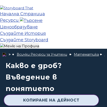
Начална Страница
Ресурси
Ценообразуване
Създайте История
Създайте Storyboard
Всички Ресурси за Учители
Математика
В
Какво е дроб?
Въведение в
понятието
КОПИРАНЕ НА ДЕЙНОСТ