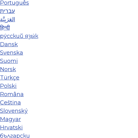
Português
עברית
العَرَبِيَّة
हिन्दी
ру́сский язы́к
Dansk
Svenska
Suomi
Norsk
Türkçe
Polski
Româna
Ceština
Slovenský
Magyar
Hrvatski
български