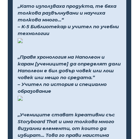
„Като използваха продукта, те бяха
толкова развълнувани и научиха
толкова много...“
– K-5 Библиотекар и учител по учебни
технологии
„Правя хронология на Наполеон и
карам [учениците] да определят дали
Наполеон е бил добър човек или лош
човек или нещо по средата.”
– Учител по история и специално
образование
„Учениците стават креативни със
Storyboard That и има толкова много
визуални елементи, от които да
избират... Това го прави наистина