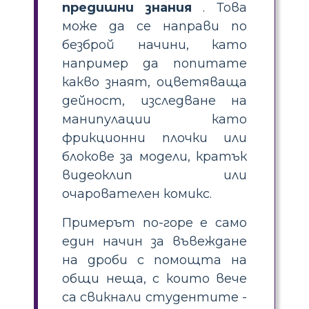
предишни знания
. Това
може да се направи по
безброй начини, като
например да попитате
какво знаят, оцветяваща
дейност, изследване на
манипулации като
фрикционни плочки или
блокове за модели, кратък
видеоклип или
очарователен комикс.
Примерът по-горе е само
един начин за въвеждане
на дроби с помощта на
общи неща, с които вече
са свикнали студентите -