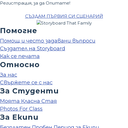
Регистрация, за да Опитате!
СЪЗДАМ ПЪРВИЯ СИ СЦЕНАРИЙ
Помогне
Помощ и често задавани въпроси
Създател на Storyboard
Как се печата
Относно
За нас
Свържете се с нас
За Студенти
Моята Класна Стая
Photos For Class
За Екипи
Безплатен Пробен Период за Екипи