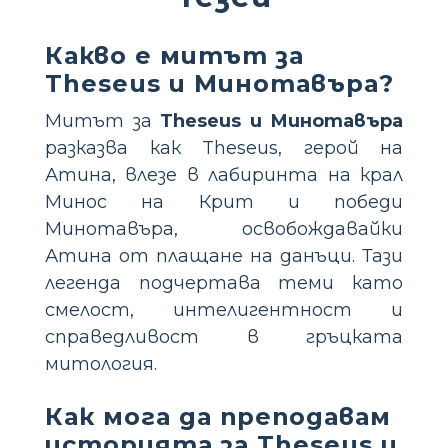
Какво е митът за
Theseus и Минотавъра?
Митът за
Theseus и Минотавъра
разказва как Theseus, герой на
Атина, влезе в лабиринта на крал
Минос на Крит и победи
Минотавъра, освобождавайки
Атина от плащане на данъци. Тази
легенда подчертава теми като
смелост, интелигентност и
справедливост в гръцката
митология.
Как мога да преподавам
историята за Theseus и