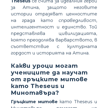
Theseus
се счита за идеалния герой
за Атина, защото неговите
истории отразяват ценностите
на града като
справедливост
,
интелигентност и единство. Той
представлява цивилизацията,
която преодолява варварството, в
съответствие с културната
гордост и историята на Атина.
Какви уроци могат
учениците да научат
от гръцките митове
като Theseus и
Минотавъра?
Гръцките митове
като Theseus и