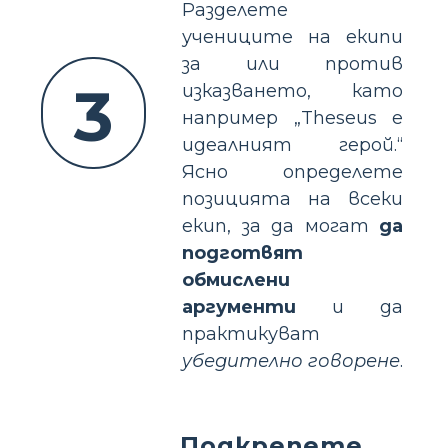
Разделете
учениците на екипи
за или против
3
изказването, като
например „Theseus е
идеалният герой.“
Ясно определете
позицията на всеки
екип, за да могат
да
подготвят
обмислени
аргументи
и да
практикуват
убедително говорене
.
Подкрепете