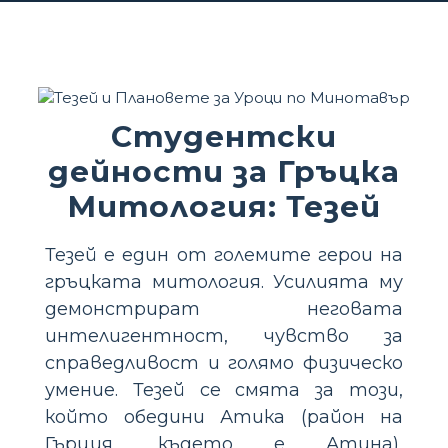
Студентски
дейности за Гръцка
Митология: Тезей
Тезей е един от големите герои на
гръцката митология. Усилията му
демонстрират неговата
интелигентност, чувство за
справедливост и голямо физическо
умение. Тезей се смята за този,
който обедини Атика (район на
Гърция, където е Атина),