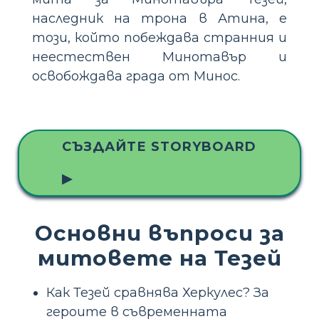
наследник на трона в Атина, е
този, който побеждава странния и
неестествен Минотавър и
освобождава града от Минос.
СЪЗДАЙТЕ STORYBOARD
▶
Основни въпроси за
митовете на Тезей
Как Тезей сравнява Херкулес? За
героите в съвременната