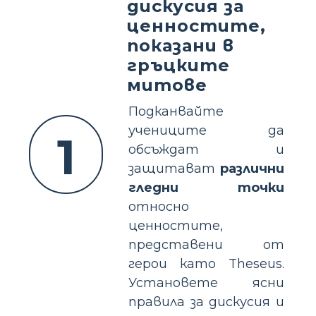
дискусия за
ценностите,
показани в
гръцките
митове
Подканвайте
учениците да
1
обсъждат и
защитават
различни
гледни точки
относно
ценностите,
представени от
герои като Theseus.
Установете ясни
правила за дискусия и