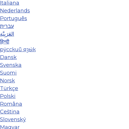
Italiana
Nederlands
Português
עברית
العَرَبِيَّة
हिन्दी
ру́сский язы́к
Dansk
Svenska
Suomi
Norsk
Türkçe
Polski
Româna
Ceština
Slovenský
Magyar