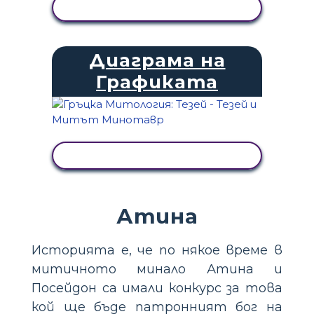
ПРЕГЛЕД НА ДЕЙНОСТТА
Диаграма на
Графиката
ПРЕГЛЕД НА ДЕЙНОСТТА
Атина
Историята е, че по някое време в
митичното минало Атина и
Посейдон са имали конкурс за това
кой ще бъде патронният бог на