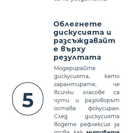
Облегнете
дискусията и
разсъждавайт
е върху
резултата
Модерирайте
дискусията, като
гарантирате, че
5
всички гласове са
чути и разговорът
остава фокусиран.
След дискусията
водете рефлексия за
това как
митовете