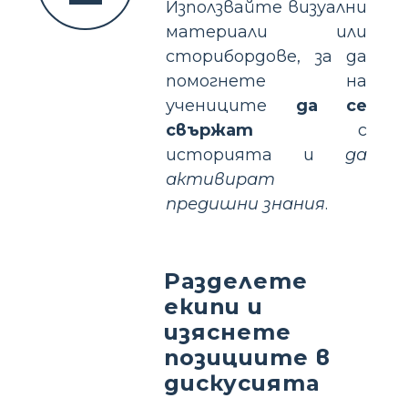
Използвайте визуални
материали или
сторибордове, за да
помогнете на
учениците
да се
свържат
с
историята и
да
активират
предишни знания
.
Разделете
екипи и
изяснете
позициите в
дискусията