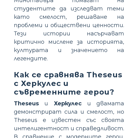
Минотавъра помагат на
студентите да изследват теми
като смелост, решаване на
проблеми и обществени ценности.
Тези истории насърчават
критично мислене за историята,
културата и значението на
легендите.
Как се сравнява Theseus
с Херкулес и
съвременните герои?
Theseus
и
Херкулес
и двамата
демонстрират сила и смелост, но
Theseus е известен със своята
интелигентност и справедливост.
В сравнение с модерните герои,