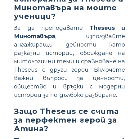
Минотавъра на моите
ученици?
За да преподавате
Theseus и
Минотавъра
, използвайте
ангажиращи дейности като
разказни истории, обсъждане на
митологични теми и сравняване на
Theseus с други герои. Включете
важни въпроси за ценности,
общество и връзки с модерни
истории за по-дълбоко разбиране.
Защо Theseus се счита
за перфектен герой за
Атина?