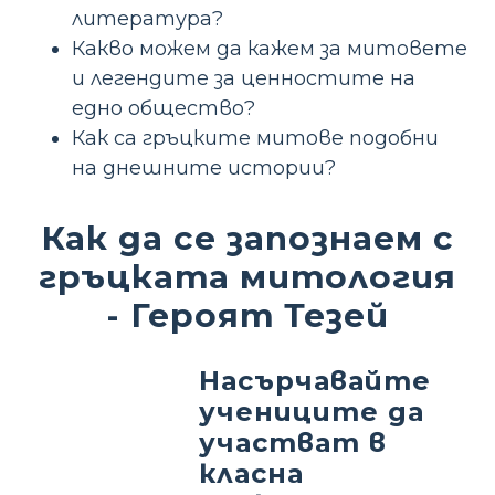
литература?
Какво можем да кажем за митовете
и легендите за ценностите на
едно общество?
Как са гръцките митове подобни
на днешните истории?
Как да се запознаем с
гръцката митология
- Героят Тезей
Насърчавайте
учениците да
участват в
класна