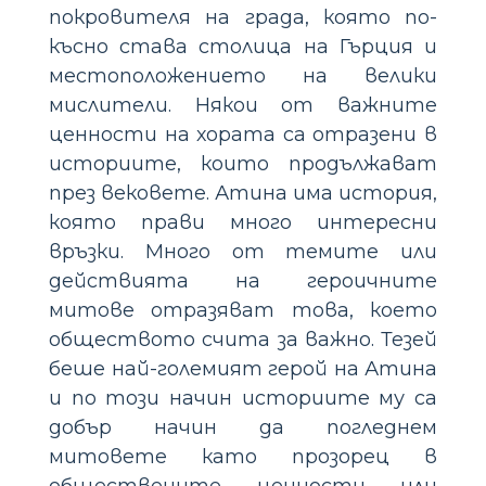
покровителя на града, която по-
късно става столица на Гърция и
местоположението на велики
мислители. Някои от важните
ценности на хората са отразени в
историите, които продължават
през вековете. Атина има история,
която прави много интересни
връзки. Много от темите или
действията на героичните
митове отразяват това, което
обществото счита за важно. Тезей
беше най-големият герой на Атина
и по този начин историите му са
добър начин да погледнем
митовете като прозорец в
обществените ценности или