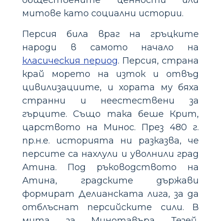
митове като социални истории.
Персия била враг на гръцките
народи в самото начало на
класическия период
. Персия, страна
край морето на изток и отвъд
цивилизациите, и хората му бяха
странни и неестествени за
гърците. Също така беше Крит,
царството на Минос. През 480 г.
пр.н.е. историята ни разказва, че
персите са нахлули и уволнили град
Атина. Под ръководството на
Атина, градските държави
формират Делианската лига, за да
отблъснат персийските сили. В
мита за Минотавъра Тезей,