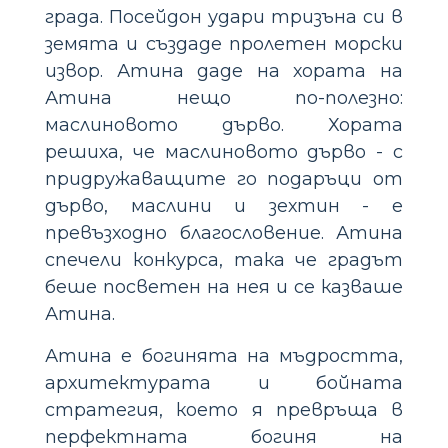
града. Посейдон удари тризъна си в
земята и създаде пролетен морски
извор. Атина даде на хората на
Атина нещо по-полезно:
маслиновото дърво. Хората
решиха, че маслиновото дърво - с
придружаващите го подаръци от
дърво, маслини и зехтин - е
превъзходно благословение. Атина
спечели конкурса, така че градът
беше посветен на нея и се казваше
Атина.
Атина е богинята на мъдростта,
архитектурата и бойната
стратегия, което я превръща в
перфектната богиня на