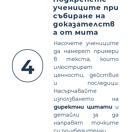
учениците при
събиране на
доказателств
а от мита
Насочете учениците
да намерят примери
4
в текста, които
илюстрират
ценности, действия
и последици.
Насърчавайте
използването на
директни цитати
и
детайли за да
направят точките
си по-
убедителни
.