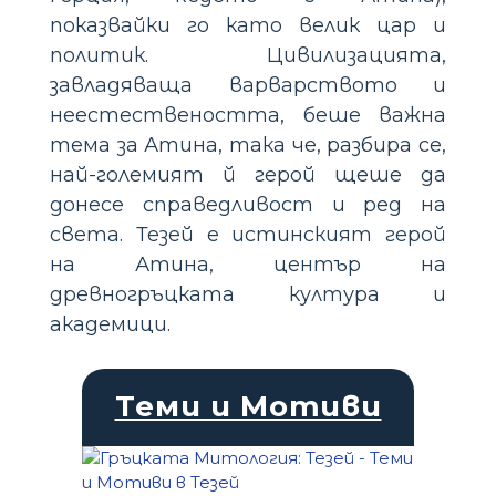
показвайки го като велик цар и
политик. Цивилизацията,
завладяваща варварството и
неестествеността, беше важна
тема за Атина, така че, разбира се,
най-големият й герой щеше да
донесе справедливост и ред на
света. Тезей е истинският герой
на Атина, център на
древногръцката култура и
академици.
Теми и Мотиви