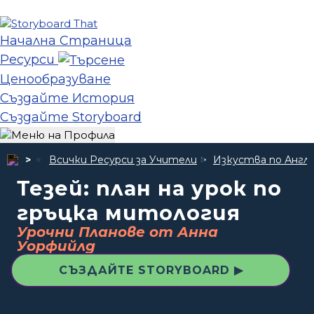
Начална Страница
Ресурси
Ценообразуване
Създайте История
Създайте Storyboard
Всички Ресурси за Учители
Изкуства по Англи
Тезей: план на урок по
гръцка митология
Урочни Планове от Анна
Уорфийлд
СЪЗДАЙТЕ STORYBOARD ▶