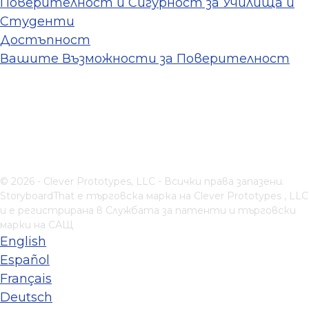
Поверителност и Сигурност за Училища и
Студенти
Достъпност
Вашите Възможности за Поверителност
© 2026 - Clever Prototypes, LLC - Всички права запазени.
StoryboardThat е търговска марка на
Clever Prototypes , LLC
и е регистрирана в Службата за патенти и търговски
марки на САЩ
English
Español
Français
Deutsch