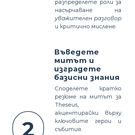
разпределете роли за
насърчаване на
уважителен разговор
и критично мислене.
Въведете
митът и
изградете
базисни знания
Споделете кратко
резюме на митът за
Theseus,
акцентирайки върху
2
ключовите герои и
събития.