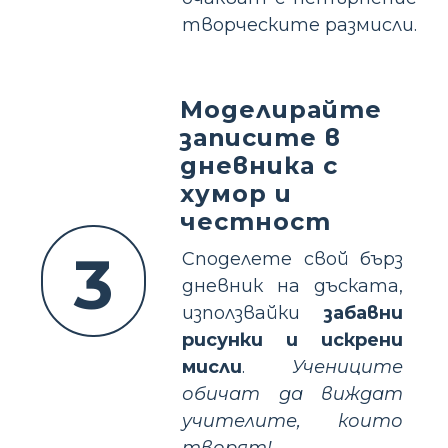
творческите размисли.
Моделирайте
записите в
дневника с
хумор и
честност
3
Споделете свой бърз
дневник на дъската,
използвайки
забавни
рисунки и искрени
мисли
.
Учениците
обичат да виждат
учителите, които
творят!