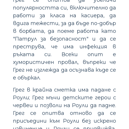
популярността си, включително да
работи за класа на касиера, да
вдига тежести, за да бъде по-добър
в борбата, да поеме работа като
"Патрул за безопасност" и да се
преструва, че има инфекция в
ръката си. Всеки опит е
хумористичен провал, въпреки че
Грег не изглежда да осъзнава къде се
е объркал.
Грег в крайна сметка има падане с
Роули; Грег мъчи детските герои с
червеи и позволи на Роули да падне.
Грег се опитва отново да се
присъедини към Роули без искрено
извинение и Роули се придвижва,