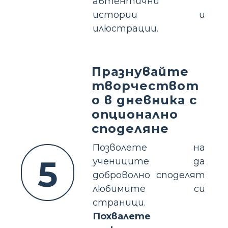
автентични
истории и
илюстрации.
Празнувайте
творчествот
о в дневника с
опционално
споделяне
Позволете на
5
учениците да
доброволно споделят
любимите си
страници.
Похвалете