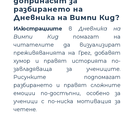
допринасят за
разбирането на
Дневника на Вимпи Кид?
Илюстрациите
в
Дневника на
Вимпи Кид
помагат на
читателите да визуализират
преживяванията на Грег, добавят
хумор и правят историята по-
завладяваща за учениците.
Рисунките подпомагат
разбирането и правят сложните
емоции по-достъпни, особено за
ученици с по-ниска мотивация за
четене.