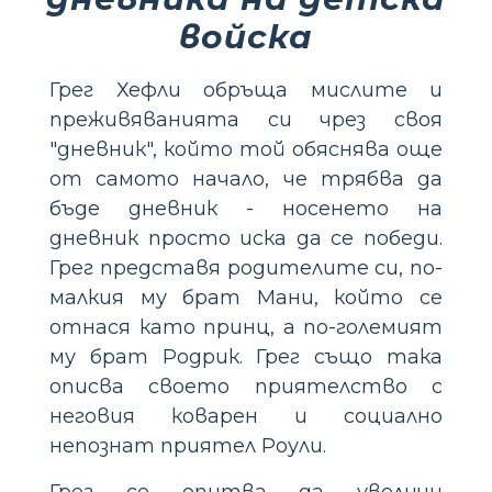
войска
Грег Хефли обръща мислите и
преживяванията си чрез своя
"дневник", който той обяснява още
от самото начало, че трябва да
бъде дневник - носенето на
дневник просто иска да се победи.
Грег представя родителите си, по-
малкия му брат Мани, който се
отнася като принц, а по-големият
му брат Родрик. Грег също така
описва своето приятелство с
неговия коварен и социално
непознат приятел Роули.
Грег се опитва да увеличи