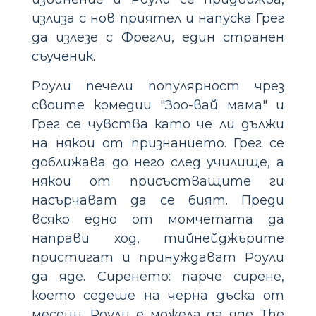
излиза с нов приятел и напуска Грег
да излезе с Фрегли, един странен
съученик.
Роули печели популярност чрез
своите комедии "Зоо-вай мама" и
Грег се чувства като че ли дължи
на някои от признанието. Грег се
доближава до него след училище, а
някои от присъстващите ги
насърчават да се бият. Преди
всяко едно от момчетата да
направи ход, тийнейджърите
пристигат и принуждават Роули
да яде. Сиренето: парче сирене,
което седеше на черна дъска от
месеци. Роули е можела да яде The