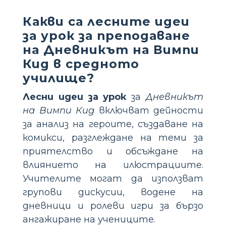
Какви са лесните идеи
за урок за преподаване
на Дневникът на Вимпи
Кид в средното
училище?
Лесни идеи за урок
за
Дневникът
на Вимпи Кид
включват дейности
за анализ на героите, създаване на
комикси, разглеждане на теми за
приятелство и обсъждане на
влиянието на илюстрациите.
Учителите могат да използват
групови дискусии, водене на
дневници и ролеви игри за бързо
ангажиране на учениците.