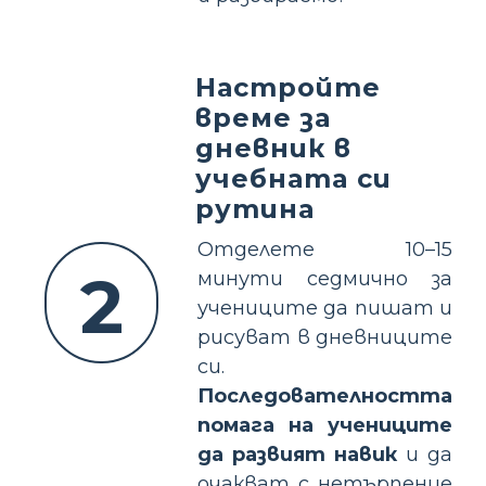
Настройте
време за
дневник в
учебната си
рутина
Отделете 10–15
2
минути седмично за
учениците да пишат и
рисуват в дневниците
си.
Последователността
помага на учениците
да развият навик
и да
очакват с нетърпение