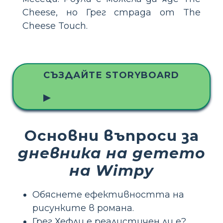
Cheese, но Грег страда от The
Cheese Touch.
СЪЗДАЙТЕ STORYBOARD
▶
Основни въпроси за
дневника на детето
на Wimpy
Обяснете ефективността на
рисунките в романа.
Грег Хефли е реалистичен ли е?