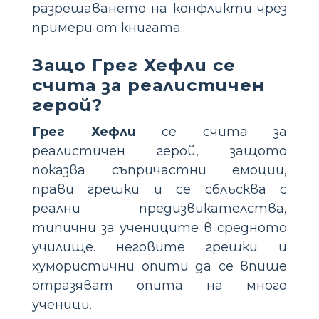
разрешаването на конфликти чрез
примери от книгата.
Защо Грег Хефли се
счита за реалистичен
герой?
Грег Хефли
се счита за
реалистичен герой, защото
показва съпричастни емоции,
прави грешки и се сблъсква с
реални предизвикателства,
типични за учениците в средното
училище. неговите грешки и
хумористични опити да се впише
отразяват опита на много
ученици.