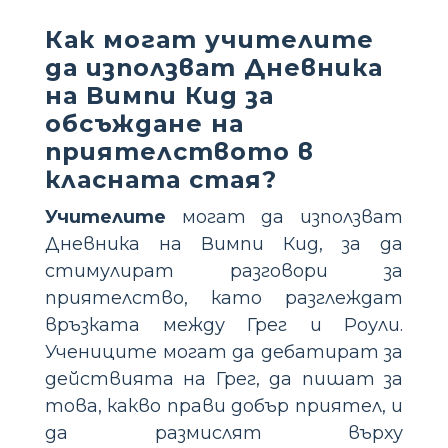
Как могат учителите
да използват Дневника
на Вимпи Кид за
обсъждане на
приятелството в
класната стая?
Учителите
могат да използват
Дневника на Вимпи Кид, за да
стимулират разговори за
приятелство, като разглеждат
връзката между Грег и Роули.
Учениците могат да дебатират за
действията на Грег, да пишат за
това, какво прави добър приятел, и
да размислят върху