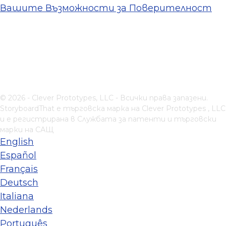
Вашите Възможности за Поверителност
© 2026 - Clever Prototypes, LLC - Всички права запазени.
StoryboardThat е търговска марка на
Clever Prototypes , LLC
и е регистрирана в Службата за патенти и търговски
марки на САЩ
English
Español
Français
Deutsch
Italiana
Nederlands
Português