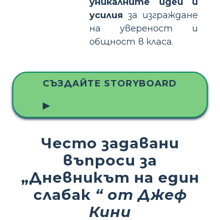
уникалните идеи и
усилия
за изграждане
на увереност и
общност в класа.
СЪЗДАЙТЕ STORYBOARD
▶
Често задавани
въпроси за
„Дневникът на един
слабак
“ от Джеф
Кини