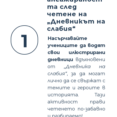
та след
четене на
„Дневникът на
слабия“
1
Насърчавайте
учениците да водят
свои илюстрирани
дневници
вдъхновени
от
„Дневника на
слабия“
, за да могат
лично да се свържат с
темите и героите в
историята. Тази
активност прави
четенето по-забавно
и разбираемо!