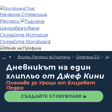
Начална Страница
Ресурси
Ценообразуване
Създайте История
Създайте Storyboard
Всички Ресурси за Учители
Степени 3-5
Дне
Дневникът на един
хлипльо
от Джеф Кини
Планове за Уроци от Елизабет
Педро
СЪЗДАЙТЕ STORYBOARD ▶