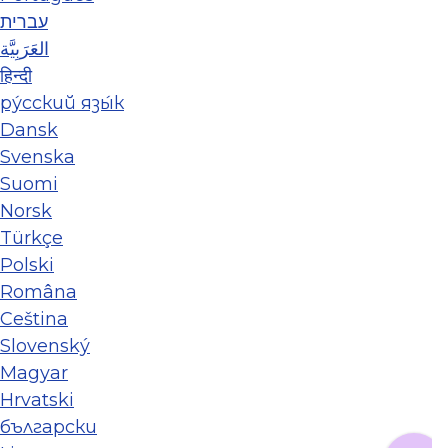
עברית
العَرَبِيَّة
हिन्दी
ру́сский язы́к
Dansk
Svenska
Suomi
Norsk
Türkçe
Polski
Româna
Ceština
Slovenský
Magyar
Hrvatski
български