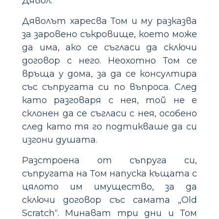
Дявол.
Дяволът харесва Том и му разказва
за заровено съкровище, което може
да има, ако се съгласи да сключи
договор с него. Неохотно Том се
връща у дома, за да се консултира
със съпругата си по въпроса. След
като разговаря с нея, той не е
склонен да се съгласи с нея, особено
след като тя го подтикваше да си
изгони душата.
Разстроена от съпруга си,
съпругата на Том напуска къщата с
цялото им имущество, за да
сключи договор със самата „Old
Scratch“. Минават три дни и Том