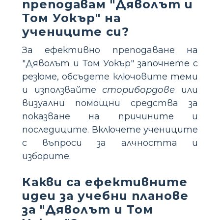
преподавам "Дяволът и
Том Уокър" на
учениците си?
За ефективно преподаване на
"Дяволът и Том Уокър" започнете с
резюме, обсъдете ключовите теми
и използвайте
сторибордове
или
визуални помощни средства за
показване на причините и
последиците. Включете учениците
с въпроси за алчността и
изборите.
Какви са ефективните
идеи за учебни планове
за "Дяволът и Том