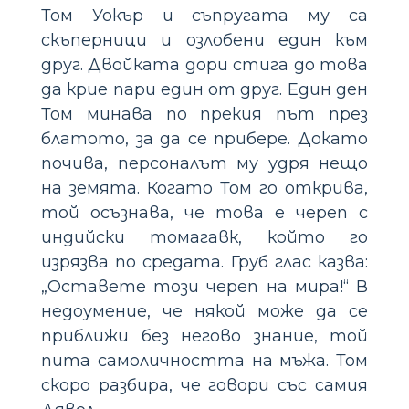
Том Уокър и съпругата му са
скъперници и озлобени един към
друг. Двойката дори стига до това
да крие пари един от друг. Един ден
Том минава по прекия път през
блатото, за да се прибере. Докато
почива, персоналът му удря нещо
на земята. Когато Том го открива,
той осъзнава, че това е череп с
индийски томагавк, който го
изрязва по средата. Груб глас казва:
„Оставете този череп на мира!“ В
недоумение, че някой може да се
приближи без негово знание, той
пита самоличността на мъжа. Том
скоро разбира, че говори със самия