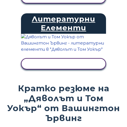
Литературни
Елементи
ПРЕГЛЕД НА ДЕЙНОСТТА
Кратко резюме на
„Дяволът и Том
Уокър“ от Вашингтон
Ървинг