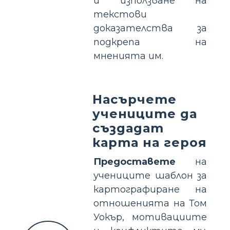
и използване на
текстови
доказателства за
подкрепа на
мненията им.
Насърчете
учениците да
създадат
карта на героя
Предоставете
на
учениците шаблон за
картографиране на
отношенията на Том
Уокър, мотивациите