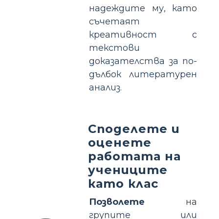
надеждите му, като
съчетаят
креативност с
текстови
доказателства за по-
дълбок литературен
анализ.
Споделете и
оценете
работата на
учениците
като клас
Позволете
на
групите или