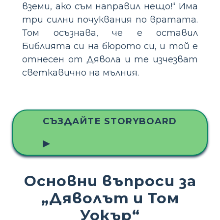
вземи, ако съм направил нещо!“ Има
три силни почуквания по вратата.
Том осъзнава, че е оставил
Библията си на бюрото си, и той е
отнесен от Дявола и те изчезват
светкавично на мълния.
СЪЗДАЙТЕ STORYBOARD
▶
Основни въпроси за
„Дяволът и Том
Уокър“