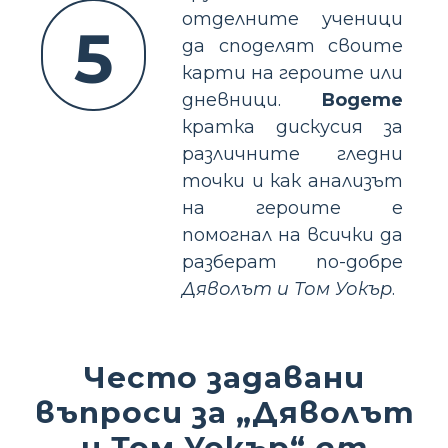
отделните ученици
5
да споделят своите
карти на героите или
дневници.
Водете
кратка дискусия за
различните гледни
точки и как анализът
на героите е
помогнал на всички да
разберат по-добре
Дяволът и Том Уокър
.
Често задавани
въпроси за „Дяволът
и Том Уокър“
от