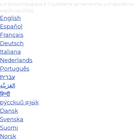
и е регистрирана в Службата за патенти и търговски
марки на САЩ
English
Español
Français
Deutsch
Italiana
Nederlands
Português
עברית
العَرَبِيَّة
हिन्दी
ру́сский язы́к
Dansk
Svenska
Suomi
Norsk