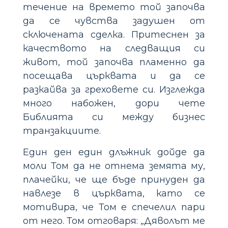
течение на времето той започва
да се чувства задушен от
сключената сделка. Притеснен за
качеството на следващия си
живот, той започва пламенно да
посещава църквата и да се
разкайва за греховете си. Изглежда
много набожен, дори чете
Библията си между бизнес
транзакциите.
Един ден един длъжник дойде да
моли Том да не отнема земята му,
плачейки, че ще бъде принуден да
навлезе в църквата, като се
мотивира, че Том е спечелил пари
от него. Том отговаря: „Дяволът ме