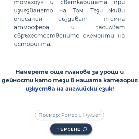
томахоук и светкавицата при
изчезването на Том. Тези живи
описания създават тъмна
атмосфера и засилват
свръхестествените елементи на
историята.
Намерете още планове за уроци и
дейности като тези в нашата категория
изкуства на английски език
!
ТЪРСЕНЕ