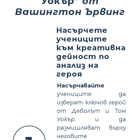
Уокър“
от
Вашингтон Ървинг
Насърчете
учениците
към креативна
дейност по
анализ на
героя
Насърчавайте
учениците да
изберат ключов герой
от
Дяволът и Том
Уокър
и да
размишляват върху
неговите