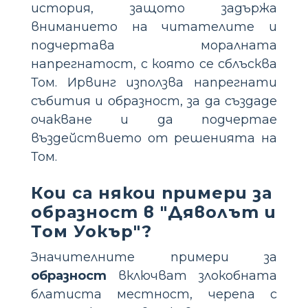
история, защото задържа
вниманието на читателите и
подчертава моралната
напрегнатост, с която се сблъсква
Том. Ирвинг използва напрегнати
събития и образност, за да създаде
очакване и да подчертае
въздействието от решенията на
Том.
Кои са някои примери за
образност в "Дяволът и
Том Уокър"?
Значителните примери за
образност
включват злокобната
блатиста местност, черепа с