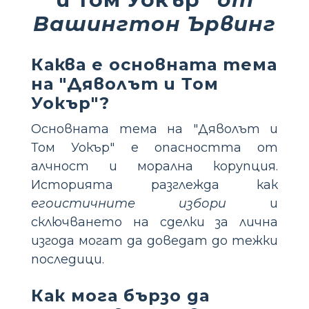
Вашингтон Ървинг
Каква е основната тема
на "Дяволът и Том
Уокър"?
Основната тема на "Дяволът и
Том Уокър" е опасността от
алчност и морална корупция.
Историята разглежда как
егоистичните избори
и
сключването на сделки за лична
изгода могат да доведат до тежки
последици.
Как мога бързо да