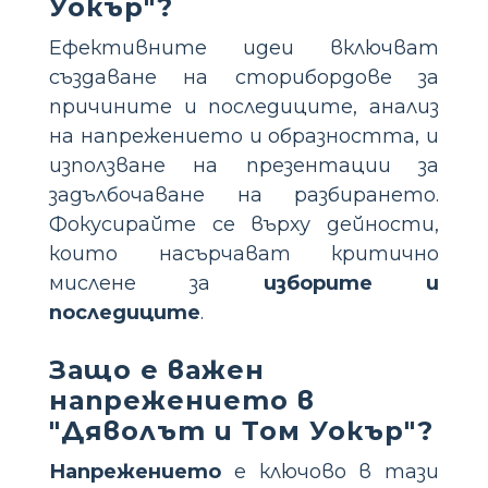
Уокър"?
Ефективните идеи включват
създаване на сторибордове за
причините и последиците, анализ
на напрежението и образността, и
използване на презентации за
задълбочаване на разбирането.
Фокусирайте се върху дейности,
които насърчават критично
мислене за
изборите и
последиците
.
Защо е важен
напрежението в
"Дяволът и Том Уокър"?
Напрежението
е ключово в тази