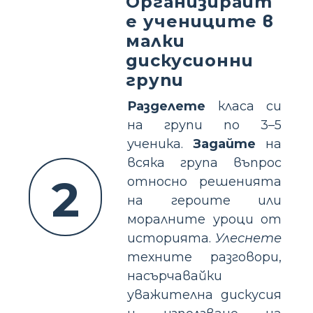
Организирайт
е учениците в
малки
дискусионни
групи
Разделете
класа си
на групи по 3–5
ученика.
Задайте
на
всяка група въпрос
2
относно решенията
на героите или
моралните уроци от
историята.
Улеснете
техните разговори,
насърчавайки
уважителна дискусия