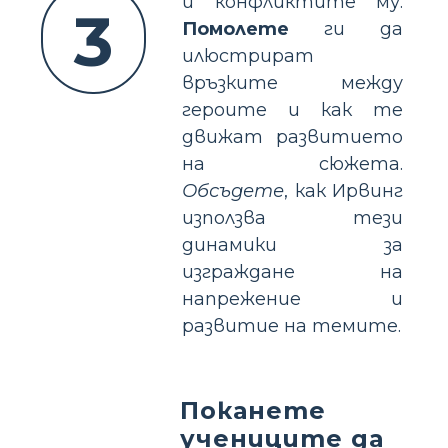
и конфликтите му.
3
Помолете
ги да
илюстрират
връзките между
героите и как те
движат развитието
на сюжета.
Обсъдете
, как Ирвинг
използва тези
динамики за
изграждане на
напрежение и
развитие на темите.
Поканете
учениците да