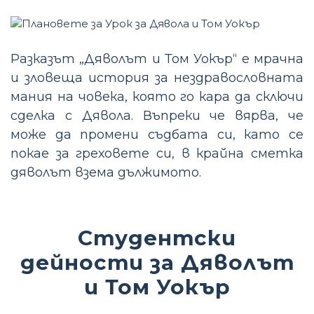
Разказът „Дяволът и Том Уокър“ е мрачна
и зловеща история за нездравословната
мания на човека, която го кара да сключи
сделка с Дявола. Въпреки че вярва, че
може да промени съдбата си, като се
покае за греховете си, в крайна сметка
дяволът взема дължимото.
Студентски
дейности за Дяволът
и Том Уокър