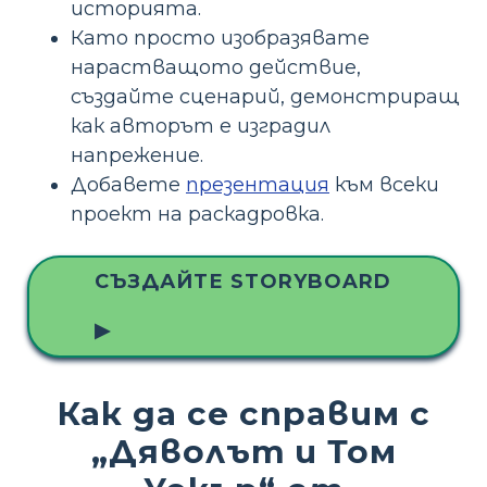
историята.
Като просто изобразявате
нарастващото действие,
създайте сценарий, демонстриращ
как авторът е изградил
напрежение.
Добавете
презентация
към всеки
проект на раскадровка.
СЪЗДАЙТЕ STORYBOARD
▶
Как да се справим с
„Дяволът и Том