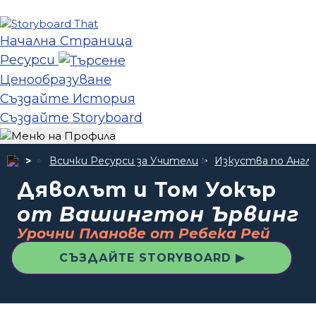
Начална Страница
Ресурси
Ценообразуване
Създайте История
Създайте Storyboard
Всички Ресурси за Учители
Изкуства по Англи
Дяволът и Том Уокър
от Вашингтон Ървинг
Урочни Планове от Ребека Рей
СЪЗДАЙТЕ STORYBOARD ▶