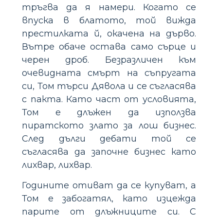
тръгва да я намери. Когато се
впуска в блатото, той вижда
престилката й, окачена на дърво.
Вътре обаче остава само сърце и
черен дроб. Безразличен към
очевидната смърт на съпругата
си, Том търси Дявола и се съгласява
с пакта. Като част от условията,
Том е длъжен да използва
пиратското злато за лош бизнес.
След дълги дебати той се
съгласява да започне бизнес като
лихвар, лихвар.
Годините отиват да се купуват, а
Том е забогатял, като изцежда
парите от длъжниците си. С