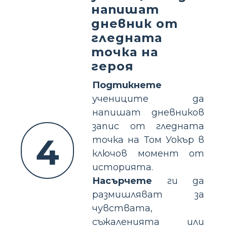
напишат
дневник от
гледната
точка на
героя
Подтикнете
учениците да
напишат дневников
запис от гледната
4
точка на Том Уокър в
ключов момент от
историята.
Насърчете
ги да
размишляват за
чувствата,
съжаленията или