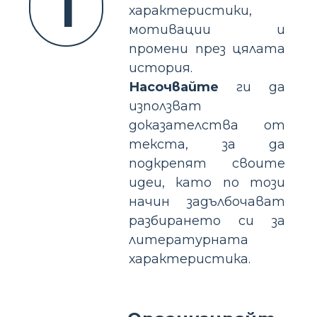
1
характеристики,
мотивации и
промени през цялата
история.
Насочвайте
ги да
използват
доказателства от
текста, за да
подкрепят своите
идеи, като по този
начин задълбочават
разбирането си за
литературната
характеристика.