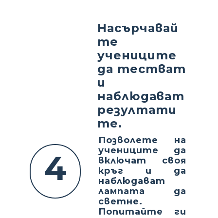
Насърчавай
те
учениците
да тестват
и
наблюдават
резултати
те.
Позволете на
учениците да
4
включат своя
кръг и да
наблюдават
лампата да
светне.
Попитайте ги