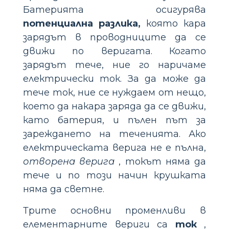
Батерията осигурява
потенциална разлика,
която кара
зарядът в проводниците да се
движи по веригата. Когато
зарядът тече, ние го наричаме
електрически ток. За да може да
тече ток, ние се нуждаем от нещо,
което да накара заряда да се движи,
като батерия, и пълен път за
зареждането на теченията. Ако
електрическата верига не е пълна,
отворена верига
, токът няма да
тече и по този начин крушката
няма да светне.
Трите основни променливи в
елементарните вериги са
ток
,