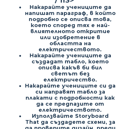
/ h3>
Накарайте учениците да
напишат параграф, в който
подробно се описва това,
което според тях е най-
влиятелното откритие
или изобретение в
областта на
електричеството.
Накарайте учениците да
създадат табло, което
описва какъв би бил
светът без
електричество.
Накарайте учениците си да
си направят табло за
плакати с подробности как
да се предпазите от
електричеството.
Използвайте Storyboard
That да създадете схеми, за
да проверите дизайн, преди