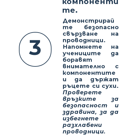
компоненти
те.
Демонстрирай
те безопасно
свързване на
3
проводници.
Напомнете на
учениците да
боравят
внимателно с
компонентите
и да държат
ръцете си сухи.
Проверете
връзките за
безопасност и
здравина, за да
избегнете
разхлабени
проводници.