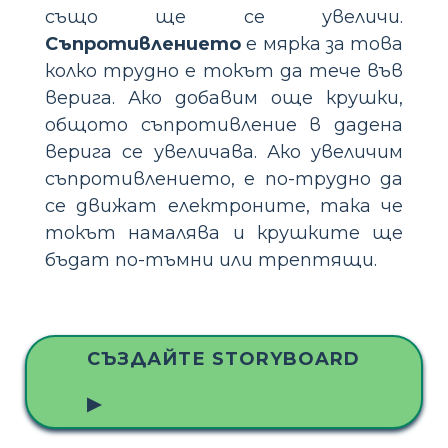
също ще се увеличи.
Съпротивлението
е мярка за това
колко трудно е токът да тече във
верига. Ако добавим още крушки,
общото съпротивление в дадена
верига се увеличава. Ако увеличим
съпротивлението, е по-трудно да
се движат електроните, така че
токът намалява и крушките ще
бъдат по-тъмни или трептящи.
СЪЗДАЙТЕ STORYBOARD
▶