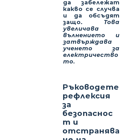
да забележат
какво се случва
и да обсъдят
защо.
Това
увеличава
вълнението и
затвърждава
ученето за
електричество
то.
Ръководете
рефлексия
за
безопаснос
т и
отстранява
не на