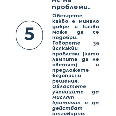
проблеми.
Обсъдете
какво е минало
5
добре и какво
може да се
подобри.
Говорете за
всякакви
проблеми (като
лампите да не
светят) и
предложете
безопасни
решения.
Овластете
учениците да
мислят
критично и да
действат
отговорно.