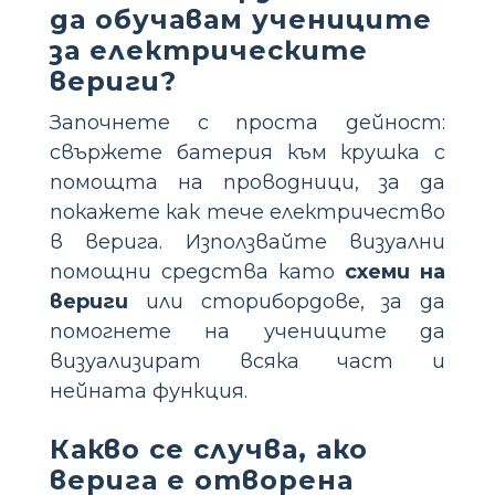
да обучавам учениците
за електрическите
вериги?
Започнете с проста дейност:
свържете батерия към крушка с
помощта на проводници, за да
покажете как тече електричество
в верига. Използвайте визуални
помощни средства като
схеми на
вериги
или сторибордове, за да
помогнете на учениците да
визуализират всяка част и
нейната функция.
Какво се случва, ако
верига е отворена