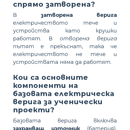
спрямо затворена?
В
затворена верига
електричеството тече и
устройства като крушки
работят. В
отворена верига
пътят е прекъснат, така че
електричеството не тече и
устройствата няма да работят.
Кои са основните
компоненти на
базовата електрическа
верига за ученически
проекти?
Базовата верига включва
захранващ източник
(батерия),