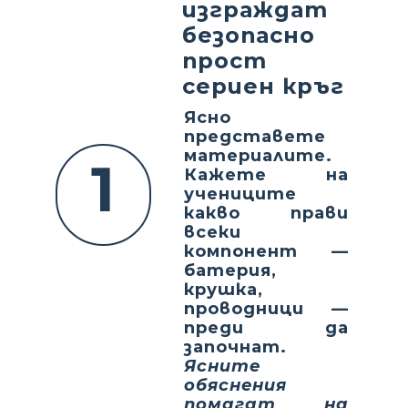
изграждат
безопасно
прост
сериен кръг
Ясно
представете
материалите.
1
Кажете на
учениците
какво прави
всеки
компонент —
батерия,
крушка,
проводници —
преди да
започнат.
Ясните
обяснения
помагат на