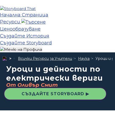
Начална Страница
Ресурси
Ценообразуване
Създайте История
Създайте Storyboard
Всички Ресурси за Учители
Наука
Уроци и 
Уроци и дейности по
електрически вериги
От Оливър Смит
СЪЗДАЙТЕ STORYBOARD ▶