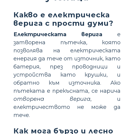
Какво е електрическа
верига с прости думи?
Електрическата верига
е
затворена пътечка, която
позволява на електрическата
енергия да тече от източник, като
батерия, през проводници и
устройства като крушки, и
обратно към източника. Ако
пътеката е прекъсната, се нарича
отворена верига
, и
електричеството не може да
тече.
Как мога бързо и лесно