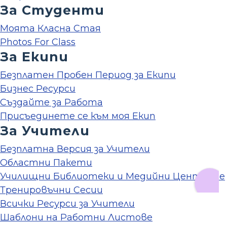
За Студенти
Моята Класна Стая
Photos For Class
За Екипи
Безплатен Пробен Период за Екипи
Бизнес Ресурси
Създайте за Работа
Присъединете се към моя Екип
За Учители
Безплатна Версия за Учители
Областни Пакети
Училищни Библиотеки и Медийни Центрове
Тренировъчни Сесии
Всички Ресурси за Учители
Шаблони на Работни Листове