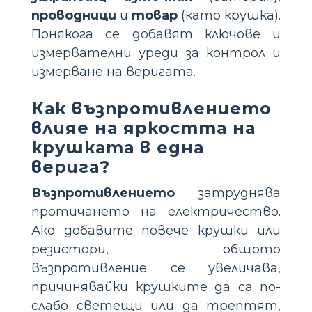
проводници
и
товар
(като крушка).
Понякога се добавят ключове и
измервателни уреди за контрол и
измерване на веригата.
Как възпротивлението
влияе на яркостта на
крушката в една
верига?
Възпротивлението
затруднява
протичането на електричество.
Ако добавите повече крушки или
резистори, общото
възпротивление се увеличава,
причинявайки крушките да са по-
слабо светещи или да трептят,