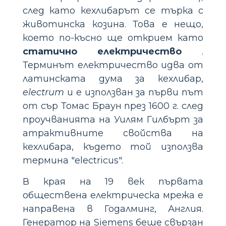
след като кехлибарът се търка с
животинска козина. Това е нещо,
което по-късно ще открием като
статично електричество
.
Терминът електричество идва от
латинската дума за кехлибар,
electrum
и е използван за първи път
от сър Томас Браун през 1600 г. след
проучванията на Уилям Гилбърт за
атрактивните свойства на
кехлибара, където той използва
термина "electricus".
В края на 19 век първата
обществена електрическа мрежа е
направена в Годалминг, Англия.
Генератор на Siemens беше свързан