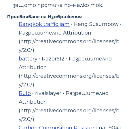
защото протича по-малко ток.
Присвояване на Изображения
Bangkok traffic jam
• Keng Susumpow •
Разрешително Attribution
(http://creativecommons.org/licenses/b
y/2.0/)
battery
• Razor512 • Разрешително
Attribution
(http://creativecommons.org/licenses/b
y/2.0/)
Bulb
• rivalslayer • Разрешително
Attribution
(http://creativecommons.org/licenses/b
y/2.0/)
Carbon Composition Resistor
• nao904 •