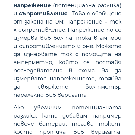
напрежение
(потенциална разлика)
и
съпротивление
. Това е обобщено
от закона на Ом: напрежение = ток
x съпротивление. Напрежението се
измерва във волта, тока в ампери
и съпротивлението в ома. Можете
да измервате ток с помощта на
амперметър, който се поставя
последователно в схема. За да
измервате напрежението, трябва
да свържете волтметър
паралелно във веригата.
Ако увеличим потенциалната
разлика, като добавим например
повече батерии, тогава токът,
който протича във веригата,