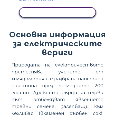
ПРЕГЛЕД НА ДЕЙНОСТТА
Основна информация
за електрическите
вериги
Природата на електричеството
притеснява учените от
хилядолетия и е разбрана наистина
наистина през последните 200
години. Древните гърци за първи
път отбелязват явлението
тревни семена, залепващи към
кехлибар (вкаменен дървен сок),