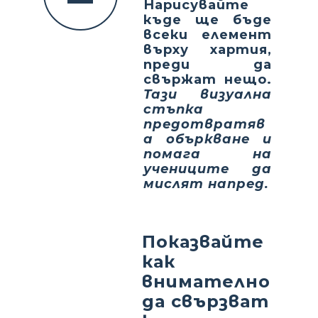
Нарисувайте
къде ще бъде
всеки елемент
върху хартия,
преди да
свържат нещо.
Тази визуална
стъпка
предотвратяв
а объркване и
помага на
учениците да
мислят напред.
Показвайте
как
внимателно
да свързват