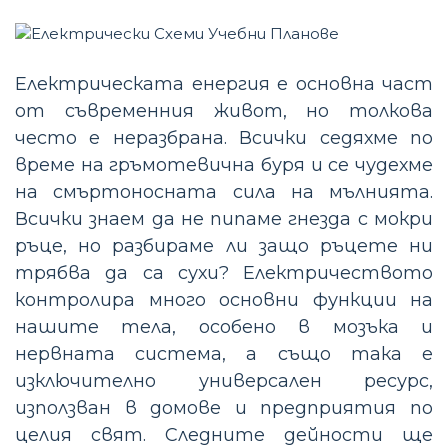
Електрическата енергия е основна част
от съвременния живот, но толкова
често е неразбрана. Всички седяхме по
време на гръмотевична буря и се чудехме
на смъртоносната сила на мълнията.
Всички знаем да не пипаме гнезда с мокри
ръце, но разбираме ли защо ръцете ни
трябва да са сухи? Електричеството
контролира много основни функции на
нашите тела, особено в мозъка и
нервната система, а също така е
изключително универсален ресурс,
използван в домове и предприятия по
целия свят. Следните дейности ще