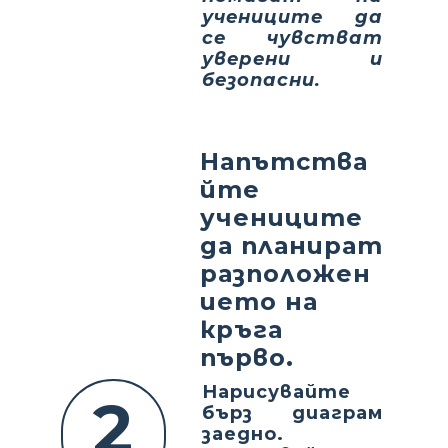
учениците да
се чувстват
уверени и
безопасни.
Напътства
йте
учениците
да планират
разположен
ието на
кръга
първо.
Нарисувайте
2
бърз диаграм
заедно.