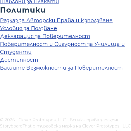
Шаблони за Плакати
Политики
Разказ за Авторски Права и Използване
Условия за Ползване
Декларация за Поверителност
Поверителност и Сигурност за Училища и
Студенти
Достъпност
Вашите Възможности за Поверителност
© 2026 - Clever Prototypes, LLC - Всички права запазени.
StoryboardThat е търговска марка на
Clever Prototypes , LLC