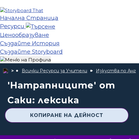
Начална Страница
Ресурси
Ценообразуване
Създайте История
Създайте Storyboard
Всички Ресурси за Учители
Изкуства по Англ
'Натрапниците' от
Саки: лексика
КОПИРАНЕ НА ДЕЙНОСТ