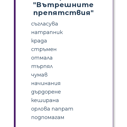
"Вътрешните
препятствия"
съгласува
натрапник
крада
стръмен
отмала
търпял
чумав
начинания
дърдорене
кеширана
орлова папрат
подпомагам