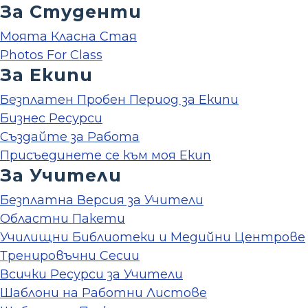
За Студенти
Моята Класна Стая
Photos For Class
За Екипи
Безплатен Пробен Период за Екипи
Бизнес Ресурси
Създайте за Работа
Присъединете се към моя Екип
За Учители
Безплатна Версия за Учители
Областни Пакети
Училищни Библиотеки и Медийни Центрове
Тренировъчни Сесии
Всички Ресурси за Учители
Шаблони на Работни Листове