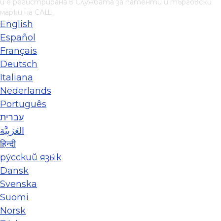
и е регистрирана в Службата за патенти и търговски
марки на САЩ
English
Español
Français
Deutsch
Italiana
Nederlands
Português
עברית
العَرَبِيَّة
हिन्दी
ру́сский язы́к
Dansk
Svenska
Suomi
Norsk