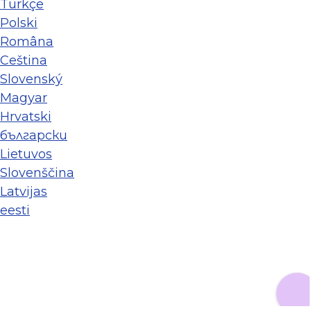
Türkçe
Polski
Româna
Ceština
Slovenský
Magyar
Hrvatski
български
Lietuvos
Slovenščina
Latvijas
eesti