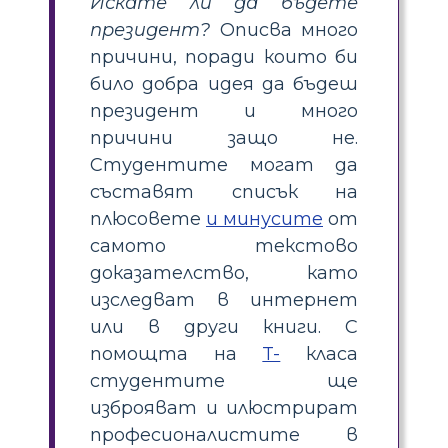
Искате ли да бъдете
президент?
Описва много
причини, поради които би
било добра идея да бъдеш
президент и много
причини защо не.
Студентите могат да
съставят списък на
плюсовете
и минусите
от
самото текстово
доказателство, като
изследват в интернет
или в други книги. С
помощта на
T-
класа
студентите ще
изброяват и илюстрират
професионалистите в