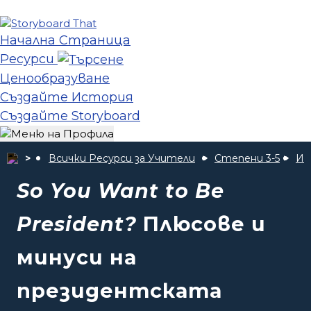
Начална Страница
Ресурси
Ценообразуване
Създайте История
Създайте Storyboard
Всички Ресурси за Учители
Степени 3-5
Ис
So You Want to Be
President?
Плюсове и
минуси на
президентската