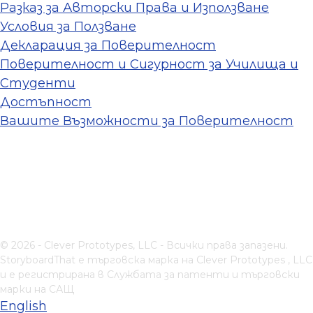
Разказ за Авторски Права и Използване
Условия за Ползване
Декларация за Поверителност
Поверителност и Сигурност за Училища и
Студенти
Достъпност
Вашите Възможности за Поверителност
© 2026 - Clever Prototypes, LLC - Всички права запазени.
StoryboardThat е търговска марка на
Clever Prototypes , LLC
и е регистрирана в Службата за патенти и търговски
марки на САЩ
English