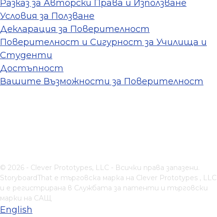
Разказ за Авторски Права и Използване
Условия за Ползване
Декларация за Поверителност
Поверителност и Сигурност за Училища и
Студенти
Достъпност
Вашите Възможности за Поверителност
© 2026 - Clever Prototypes, LLC - Всички права запазени.
StoryboardThat е търговска марка на
Clever Prototypes , LLC
и е регистрирана в Службата за патенти и търговски
марки на САЩ
English