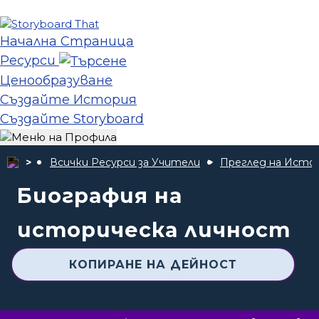
Начална Страница
Ресурси
Ценообразуване
Създайте История
Създайте Storyboard
Всички Ресурси за Учители
Преглед на Исто
Биография на
историческа личност
КОПИРАНЕ НА ДЕЙНОСТ