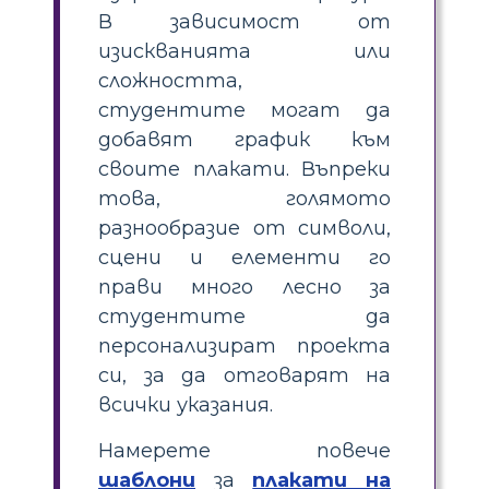
В зависимост от
изискванията или
сложността,
студентите могат да
добавят график към
своите плакати. Въпреки
това, голямото
разнообразие от символи,
сцени и елементи го
прави много лесно за
студентите да
персонализират проекта
си, за да отговарят на
всички указания.
Намерете повече
шаблони
за
плакати на