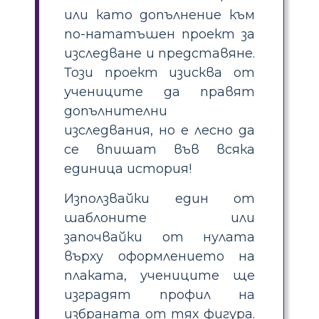
или като допълнение към
по-нататъшен проект за
изследване и представяне.
Този проект изисква от
учениците да правят
допълнителни
изследвания, но е лесно да
се впишат във всяка
единица история!
Използвайки един от
шаблоните или
започвайки от нулата
върху оформлението на
плаката, учениците ще
изградят профил на
избраната от тях фигура.