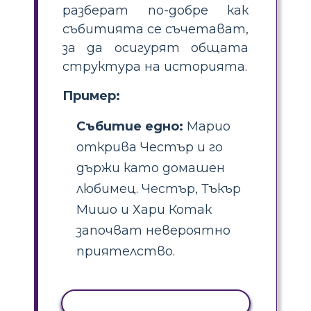
разберат по-добре как
събитията се съчетават,
за да осигурят общата
структура на историята.
Пример:
Събитие едно:
Марио
открива Честър и го
държи като домашен
любимец. Честър, Тъкър
Мишо и Хари Котак
започват невероятно
приятелство.
КОПИРАНЕ НА ДЕЙНОСТ