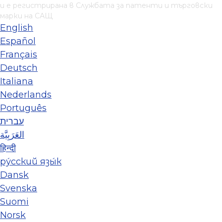
и е регистрирана в Службата за патенти и търговски
марки на САЩ
English
Español
Français
Deutsch
Italiana
Nederlands
Português
עברית
العَرَبِيَّة
हिन्दी
ру́сский язы́к
Dansk
Svenska
Suomi
Norsk