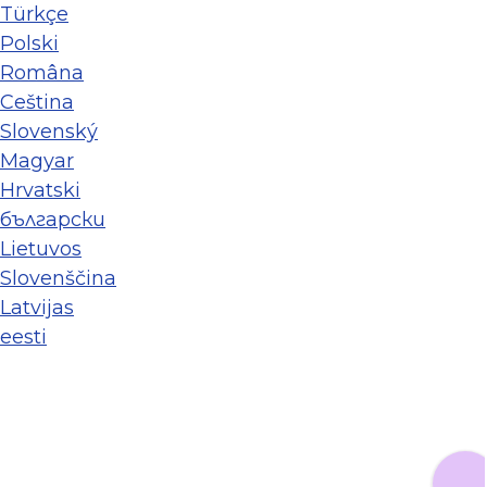
Türkçe
Polski
Româna
Ceština
Slovenský
Magyar
Hrvatski
български
Lietuvos
Slovenščina
Latvijas
eesti