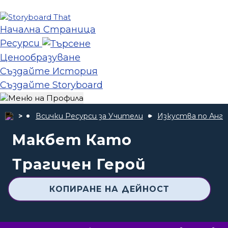
Начална Страница
Ресурси
Ценообразуване
Създайте История
Създайте Storyboard
Всички Ресурси за Учители
Изкуства по Англ
Макбет Като
Трагичен Герой
КОПИРАНЕ НА ДЕЙНОСТ