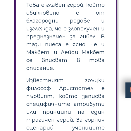
Това е главен герой, който
обикновено е от
благородни родове и
изглежда, че е злополучен и
предназначен за гибел. В
тази пиеса е ясно, че и
Макбет, и Лейди Макбет
се вписват в това
описание.
Известният гръцки
философ Аристотел е
първият, който записва
специфичните атрибути
или принципи на един
трагичен герой. За горния
сценарий учениците