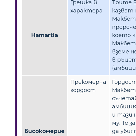
Грешка в
Трите 
характера
казват 
Макбет
пророч
Hamartia
което к
Макбет
вземе 
в ръцет
(амбици
Прекомерна
Гордос
гордост
Макбет
съчетав
амбици
и тази 
му. Те 
високомерие
да уби