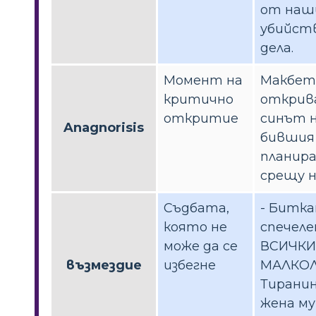
от на
убийст
дела.
Момент на
Макбет
критично
открива
откритие
синът 
Anagnorisis
бившия
планир
срещу н
Съдбата,
- Битка
която не
спечеле
може да се
ВСИЧКИ
възмездие
избегне
МАЛКОЛ
Тирани
жена му