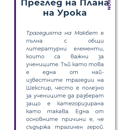
Преглед на Плана
на Урока
Трагедията на Макбет
е
пълна с общи
литературни елементи,
които са важни за
учениците. Тъй като това
е една от най-
известните трагедии на
Шекспир, често е полезно
за учениците да разберат
защо е категоризирана
като такава. Една от
основните причини е, че
съдържа трагичен герой.