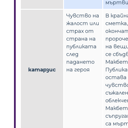
мъртви
Чувство на
В крайн
жалост или
сметка,
страх от
оконча
страна на
пророч
публиката
на вещ
след
се сбъд
падането
Макбет 
катарзис
на героя
Публик
остава 
чувств
съжален
облекче
Макбет
съпруга
са мърт