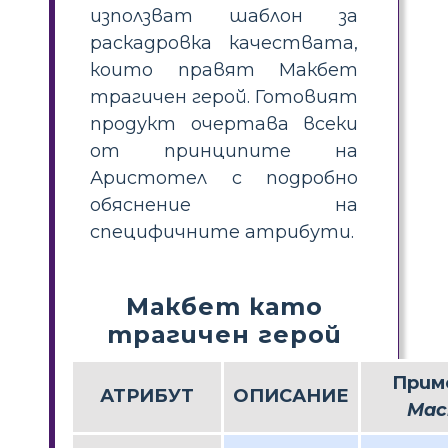
използват шаблон за
раскадровка качествата,
които правят Макбет
трагичен герой. Готовият
продукт очертава всеки
от принципите на
Аристотел с подробно
обяснение на
специфичните атрибути.
Макбет като
трагичен герой
Прим
АТРИБУТ
ОПИСАНИЕ
Mac