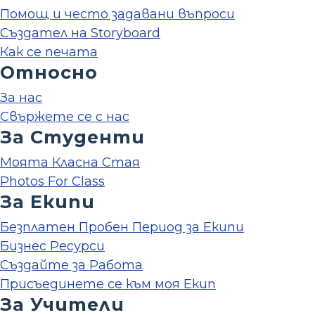
Помощ и често задавани въпроси
Създател на Storyboard
Как се печата
Относно
За нас
Свържете се с нас
За Студенти
Моята Класна Стая
Photos For Class
За Екипи
Безплатен Пробен Период за Екипи
Бизнес Ресурси
Създайте за Работа
Присъединете се към моя Екип
За Учители