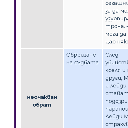
сегашни
за да м
узурпир
трона. 
мога да
цар няк
Обръщане
След
на съдбата
убийст
краля и
други, 
и лейди
става
неочакван
подозр
обрат
паранои
Лейди 
страхув