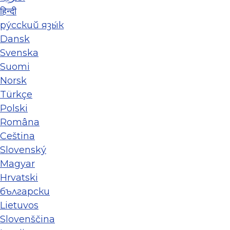
हिन्दी
ру́сский язы́к
Dansk
Svenska
Suomi
Norsk
Türkçe
Polski
Româna
Ceština
Slovenský
Magyar
Hrvatski
български
Lietuvos
Slovenščina