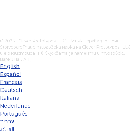
© 2026 - Clever Prototypes, LLC - Всички права запазени.
StoryboardThat е търговска марка на
Clever Prototypes , LLC
и е регистрирана в Службата за патенти и търговски
марки на САЩ
English
Español
Français
Deutsch
Italiana
Nederlands
Português
עברית
العَرَبِيَّة