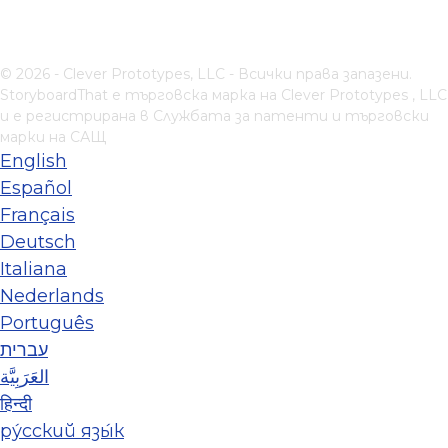
© 2026 - Clever Prototypes, LLC - Всички права запазени.
StoryboardThat е търговска марка на
Clever Prototypes , LLC
и е регистрирана в Службата за патенти и търговски
марки на САЩ
English
Español
Français
Deutsch
Italiana
Nederlands
Português
עברית
العَرَبِيَّة
हिन्दी
ру́сский язы́к