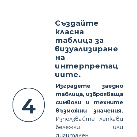
Създайте
класна
таблица за
визуализиране
на
интерпретац
иите.
Изградете заедно
таблица, изброяваща
4
символи и техните
възможни значения.
Използвайте лепкави
бележки или
дигитален