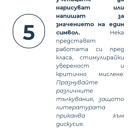
нарисуват или
напишат за
5
значението на един
символ.
Нека
представят
работата си пред
класа, стимулирайки
увереност и
критично мислене.
Празнувайте
различните
тълкувания, защото
литературата
приканва към
дискусия.