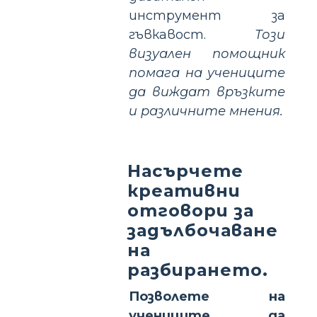
инструмент за
гъвкавост.
Този
визуален помощник
помага на учениците
да виждат връзките
и различните мнения.
Насърчете
креативни
отговори за
задълбочаване
на
разбирането.
Позволете на
учениците да