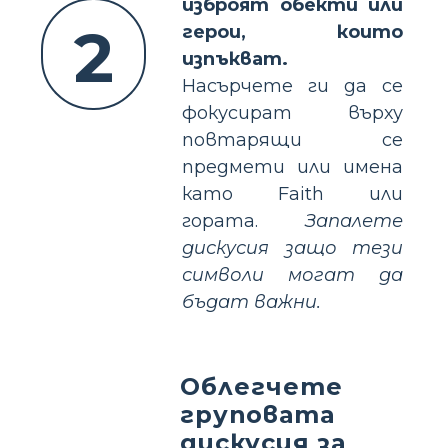
изброят обекти или
2
герои, които
изпъкват.
Насърчете ги да се
фокусират върху
повтарящи се
предмети или имена
като Faith или
гората.
Запалете
дискусия защо тези
символи могат да
бъдат важни.
Облегчете
груповата
дискусия за