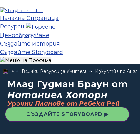
Начална Страница
Ресурси
Ценообразуване
Създайте История
Създайте Storyboard
Всички Ресурси за Учители
Изкуства по Англи
Млад Гудман Браун от
Натаниел Хоторн
Урочни Планове от Ребека Рей
СЪЗДАЙТЕ STORYBOARD ▶