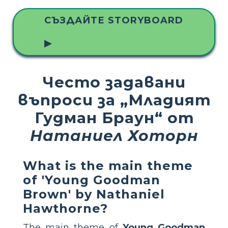
СЪЗДАЙТЕ STORYBOARD
▶
Често задавани
въпроси за „Младият
Гудман Браун“ от
Натаниел Хоторн
What is the main theme
of 'Young Goodman
Brown' by Nathaniel
Hawthorne?
The main theme of
Young Goodman