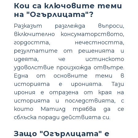
Кои са ключовите теми
на "Огърлицата"?
Разказът разглежда въпроси,
включително консуматорството,
гордостта, нечестността,
резултатите от решенията и
идеята, че истинското
удоволствие произхожда отвътре.
Една от основните теми в
историята е иронията. Тази
ирония е отразена от края на
историята и последствията, с
които Матилд трябва да се
сблъска поради действията си.
Защо "Огърлицата" е