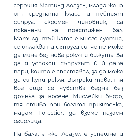
героиня Матилд Лоазел, млада жена
от средната класа и нейният
съпруг, скромен чиновник, са
поканени на престижен бал.
Матилд, тъй като е много суетна,
се оплаква на съпруга си, че не може
да мине без нова рокля и бижута. За
да я успокои, съпругът й й дава
пари, които е спестявал, за да може
да си купи рокля. Въпреки това, тя
все още се чувства бедна без
дрънка за носене. Мислейки бързо,
тя отива при богата приятелка,
мадам. Forestier, да вземе назаем
огърлица.
На бала, г -жо. Лоазел е успешна и