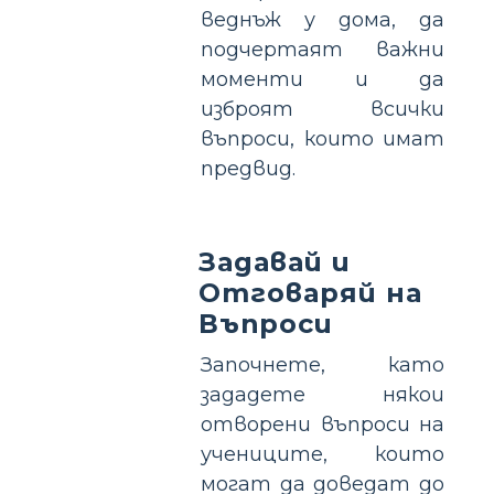
веднъж у дома, да
подчертаят важни
моменти и да
изброят всички
въпроси, които имат
предвид.
Задавай и
Отговаряй на
Въпроси
Започнете, като
зададете някои
отворени въпроси на
учениците, които
могат да доведат до