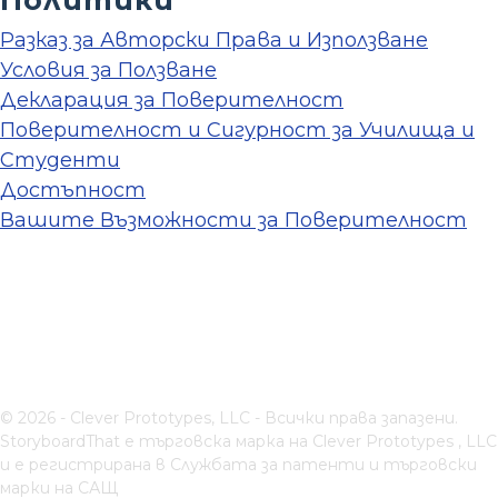
Разказ за Авторски Права и Използване
Условия за Ползване
Декларация за Поверителност
Поверителност и Сигурност за Училища и
Студенти
Достъпност
Вашите Възможности за Поверителност
© 2026 - Clever Prototypes, LLC - Всички права запазени.
StoryboardThat е търговска марка на
Clever Prototypes , LLC
и е регистрирана в Службата за патенти и търговски
марки на САЩ