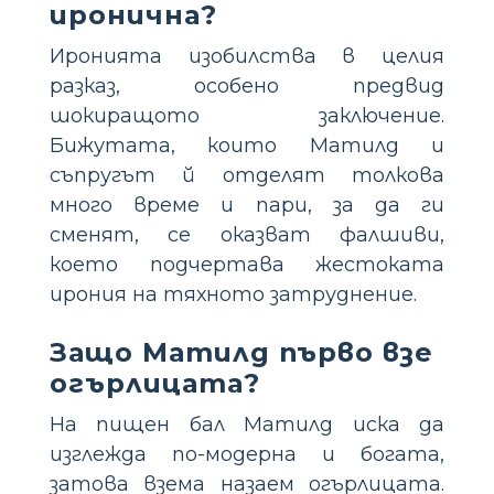
иронична?
Иронията изобилства в целия
разказ, особено предвид
шокиращото заключение.
Бижутата, които Матилд и
съпругът й отделят толкова
много време и пари, за да ги
сменят, се оказват фалшиви,
което подчертава жестоката
ирония на тяхното затруднение.
Защо Матилд първо взе
огърлицата?
На пищен бал Матилд иска да
изглежда по-модерна и богата,
затова взема назаем огърлицата.