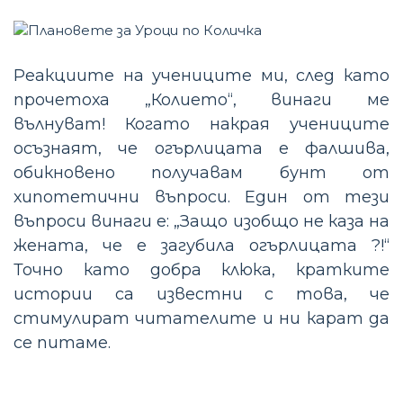
Реакциите на учениците ми, след като
прочетоха „Колието“, винаги ме
вълнуват! Когато накрая учениците
осъзнаят, че огърлицата е фалшива,
обикновено получавам бунт от
хипотетични въпроси. Един от тези
въпроси винаги е: „Защо изобщо не каза на
жената, че е загубила огърлицата ?!“
Точно като добра клюка, кратките
истории са известни с това, че
стимулират читателите и ни карат да
се питаме.