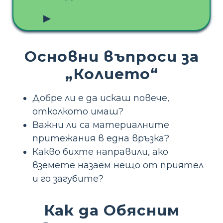
▶
Основни въпроси за
„Колието“
Добре ли е да искаш повече,
отколкото имаш?
Важни ли са материалните
притежания в една връзка?
Какво бихте направили, ако
вземете назаем нещо от приятел
и го загубите?
Как да Обясним