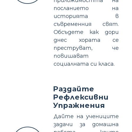
приложимостта на
посланието на
историята в
съвременния свят.
Обсъдете как дори
днес хората се
преструват, че
повишават
социалната си класа.
Раздайте
Рефлексивни
Упражнения
Дайте на учениците
задачи за домашна