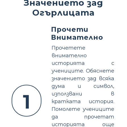
Значението зад
Огърлицата
Прочети
Внимателно
Прочетете
внимателно
историята с
учениците. Обяснете
значението зад всяка
дума и символ,
1
използвани в
кратката история.
Помолете учениците
да прочетат
историята още