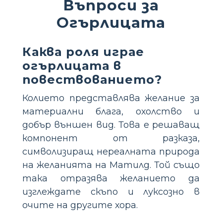
Въпроси за
Огърлицата
Каква роля играе
огърлицата в
повествованието?
Колието представлява желание за
материални блага, охолство и
добър външен вид. Това е решаващ
компонент от разказа,
символизиращ нереалната природа
на желанията на Матилд. Той също
така отразява желанието да
изглеждате скъпо и луксозно в
очите на другите хора.