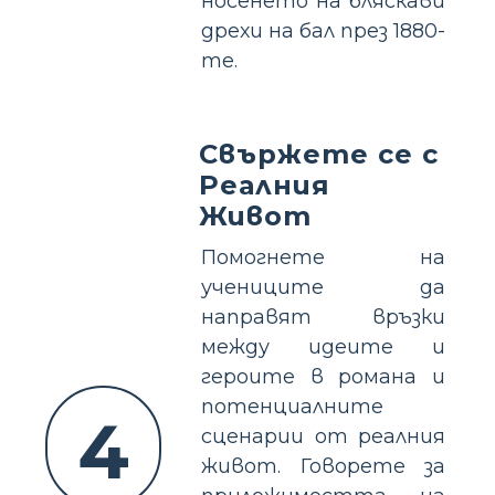
носенето на бляскави
дрехи на бал през 1880-
те.
Свържете се с
Реалния
Живот
Помогнете на
учениците да
направят връзки
между идеите и
героите в романа и
потенциалните
4
сценарии от реалния
живот. Говорете за