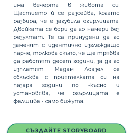
има вечерта в живота си.
Щастието й се разсейва, когато
разбира, че е загубила огърлицата.
Двойката се бори да го намери без
резултат. Те са принудени да го
заменят с идентично изглеждащо
парче, толкова скъпо, че ще трябва
да работят десет години, за да го
изплатят. Мадам Лоазел се
сблъсква с приятелката си на
пазара години по -късно и
установява, че огърлицата е
фалшива - само бижута.
СЪЗДАЙТЕ STORYBOARD