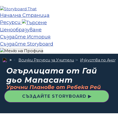
Начална Страница
Ресурси
Ценообразуване
Създайте История
Създайте Storyboard
Всички Ресурси за Учители
Изкуства по Англи
Огърлицата от Гай
дьо Мапасант
Урочни Планове от Ребека Рей
СЪЗДАЙТЕ STORYBOARD ▶