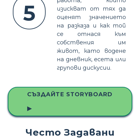
работа, които
5
изискват от тях да
оценят значението
на разказа и как той
се отнася към
собствения им
живот, като водене
на дневник, есета или
групови дискусии.
СЪЗДАЙТЕ STORYBOARD
▶
Често Задавани