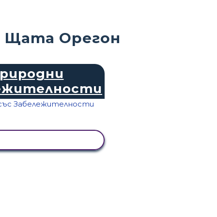
а Щата Орегон
риродни
ежителности
ЕД НА ДЕЙНОСТТА