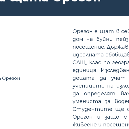
Орегон е щат в се
дом на буйни пейз
посещение. Държав
идеалната обобщав
САЩ, клас по геог
единица. Изследва
децата да учат 
учениците на изло
да определят ва
уменията за воде
Студентите ще се
Орегон и защо е
живеене и посещен