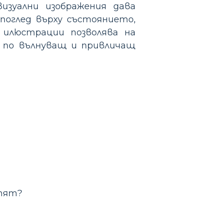
изуални изображения дава
поглед върху състоянието,
и илюстрации позволява на
, по вълнуващ и привличащ
етят?