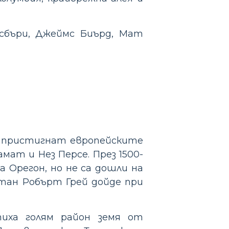
лсбъри, Джеймс Биърд, Мат
да пристигнат европейските
мат и Нез Персе. През 1500-
 Орегон, но не са дошли на
итан Робърт Грей дойде при
пиха голям район земя от