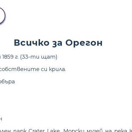
Всичко за Орегон
 1859 г. (33-ти щат)
собствените си крила.
объра
н
ен парк Crater Lake, Морски музей на река 