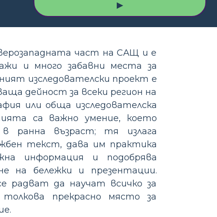
▶
верозападната част на САЩ и е
ажи и много забавни места за
ният изследователски проект е
аща дейност за всеки регион на
рафия или обща изследователска
нията са важно умение, което
в ранна възраст; тя излага
жбен текст, дава им практика
жна информация и подобрява
не на бележки и презентации.
 радват да научат всичко за
 толкова прекрасно място за
ие.