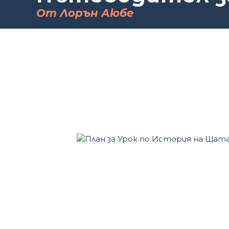
От Лорън Аюбе