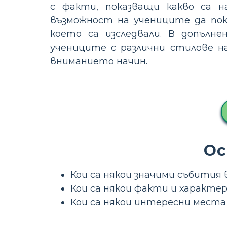
с факти, показващи какво са н
възможност на учениците да пок
което са изследвали. В допълне
учениците с различни стилове н
вниманието начин.
Ос
Кои са някои значими събития
Кои са някои факти и характе
Кои са някои интересни места