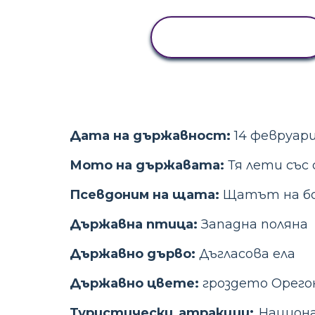
ПРЕГЛЕД НА
ДЕЙНОСТТА
Дата на държавност:
14 февруари
Мото на държавата:
Тя лети със 
Псевдоним на щата:
Щатът на б
Държавна птица:
Западна поляна
Държавно дърво:
Дъгласова ела
Държавно цвете:
гроздето Орего
Туристически атракции:
Национал