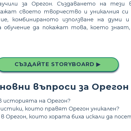
аучили за Орегон. Създаването на тези в
ажат своето творчество и уникалния си 
ние, комбинираното използване на думи 
а обучение да покажат това, което знаят
СЪЗДАЙТЕ STORYBOARD ▶
новни въпроси за Орегон
 в историята на Орегон?
ристики, които правят Орегон уникален?
 в Орегон, които хората биха искали да пос