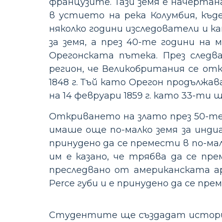
французите. Тази земя е начертан
в устието на река Колумбия, къ
няколко години изследователи и 
за земя, а през 40-те години на
Орегонската пътека. През след
регион, че Великобритания се отк
1848 г. Тъй като Орегон продължа
на 14 февруари 1859 г. като 33-ти 
Откриването на злато през 50-те 
имаше още по-малко земя за инди
принудено да се премести в по-мал
им е казано, че трябва да се пр
преследвано от американската ар
Perce губи и е принудено да се пр
Студентите ще създадат историче