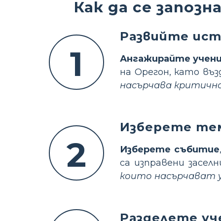
Как да се запоз
Развийте ист
1
Ангажирайте учен
на Орегон, като въ
насърчава критично
Изберете тем
2
Изберете събитие
са изправени засел
които насърчават у
Разделете уч