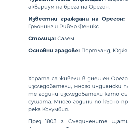
аквариум на брега на Орегон.
Известни граждани на Орегон:
Грьонинг и Ривър Феникс.
Столица:
Салем
Основни градове:
Портланд, Юджий
Хората са живели в днешен Орего
изследователи, много индиански пл
те години изследователи като сър
сушата. Много години по-късно пр
река Колумбия.
През 1803 г. Съединените щати