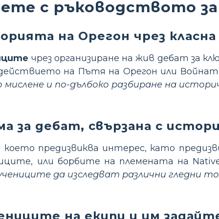
наете с ръководството з
орията на Орегон чрез класна
иците
чрез организиране на жив дебат за к
здействието на Пътя на Орегон или Войната
 мислене и по-дълбоко разбиране на истори
а за дебат, свързана с истор
, което предизвиква интерес, като предиз
ниците, или борбите на племената на Nativ
чениците да изследват различни гледни то
ениците на екипи и им задайт