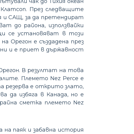
Пътували чак до Тихия океан
 Клатсоп. През следващите
я и САЩ, за да претендират
ват до района, използвайки
ци се установяват в този
 на Орегон е създадена през
они и е приет в държавност
Орегон. В резултат на това
алите. Племето Nez Perce е
та резерва е открито злато,
а да избяга в Канада, но е
крайна сметка племето Nez
 на паяк и забавна история