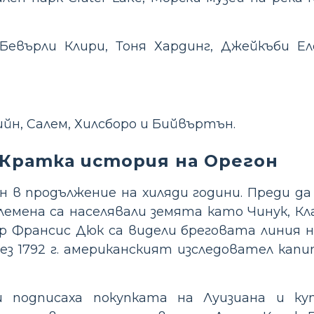
Бевърли Клири, Тоня Хардинг, Джейкъби Е
н, Салем, Хилсборо и Бийвъртън.
Кратка история на Орегон
н в продължение на хиляди години. Преди 
емена са населявали земята като Чинук, Кла
 Франсис Дюк са видели бреговата линия на
ез 1792 г. американският изследовател кап
 подписаха покупката на Луизиана и ку