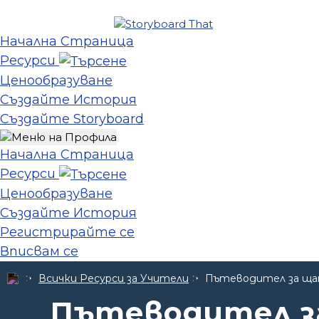
Начална Страница
Ресурси
Ценообразуване
Създайте История
Създайте Storyboard
Начална Страница
Ресурси
Ценообразуване
Създайте История
Регистрирайте се
Вписвам се
Всички Ресурси за Учители
Пътеводител за ща
Пътеводител з