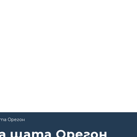
та Орегон
а щата Орегон