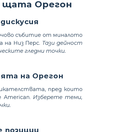
а щата Орегон
 дискусия
лючово събитие от миналото
 на Низ Перс.
Тази дейност
ческите гледни точки.
ията на Орегон
викателствата, пред които
e American.
Изберете теми,
чки.
е позиции