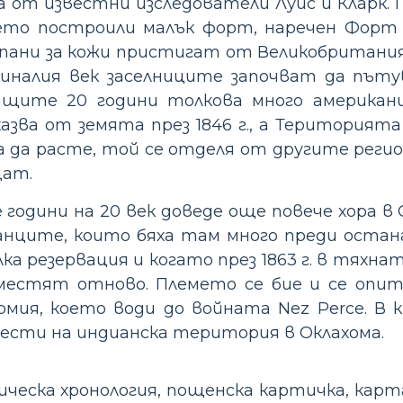
а от известни изследователи Луис и Кларк. 
дето построили малък форт, наречен Форт
капани за кожи пристигат от Великобритани
 миналия век заселниците започват да пъту
ващите 20 години толкова много американ
азва от земята през 1846 г., а Територията
ва да расте, той се отделя от другите реги
щат.
години на 20 век доведе още повече хора в 
анците, които бяха там много преди остан
ка резервация и когато през 1863 г. в тяхна
еместят отново. Племето се бие и се опитв
мия, което води до войната Nez Perce. В 
емести на индианска територия в Оклахома.
ска хронология, пощенска картичка, карта