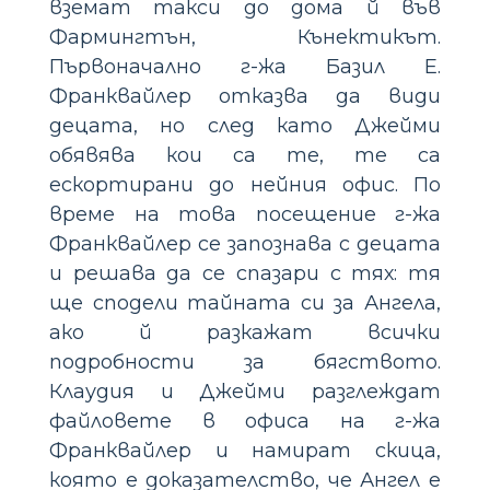
вземат такси до дома й във
Фармингтън, Кънектикът.
Първоначално г-жа Базил Е.
Франквайлер отказва да види
децата, но след като Джейми
обявява кои са те, те са
ескортирани до нейния офис. По
време на това посещение г-жа
Франквайлер се запознава с децата
и решава да се спазари с тях: тя
ще сподели тайната си за Ангела,
ако й разкажат всички
подробности за бягството.
Клаудия и Джейми разглеждат
файловете в офиса на г-жа
Франквайлер и намират скица,
която е доказателство, че Ангел е