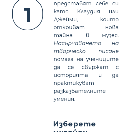
представят себе си
1
като Клаудия или
Джейми, които
откриват нова
тайна в музея.
Насърчаването на
творческо писане
помага на учениците
да се свържат с
историята и да
практикуват
разказвателните
умения.
Изберете