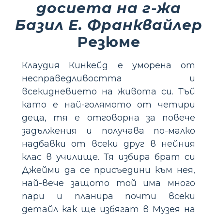
досиета на г-жа
Базил Е. Франквайлер
Резюме
Клаудия Кинкейд е уморена от
несправедливостта и
всекидневието на живота си. Тъй
като е най-голямото от четири
деца, тя е отговорна за повече
задължения и получава по-малко
надбавки от всеки друг в нейния
клас в училище. Тя избира брат си
Джейми да се присъедини към нея,
най-вече защото той има много
пари и планира почти всеки
детайл как ще избягат в Музея на