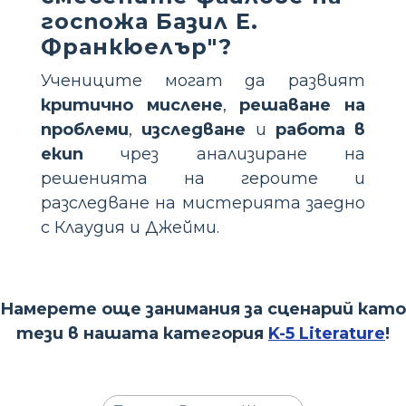
госпожа Базил Е.
Франкюелър"?
Учениците могат да развият
критично мислене
,
решаване на
проблеми
,
изследване
и
работа в
екип
чрез анализиране на
решенията на героите и
разследване на мистерията заедно
с Клаудия и Джейми.
Намерете още занимания за сценарий като
тези в нашата категория
K-5 Literature
!