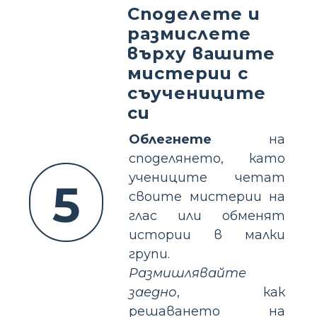
Споделете и
размислете
върху вашите
мистерии с
съучениците
си
Облегнете
на
споделянето, като
учениците четат
5
своите мистерии на
глас или обменят
истории в малки
групи.
Размишлявайте
заедно
, как
решаването на