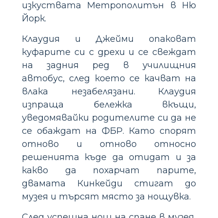
изкуствата Метрополитън в Ню
Йорк.
Клаудия и Джейми опаковат
куфарите си с дрехи и се свеждат
на задния ред в училищния
автобус, след което се качват на
влака незабелязани. Клаудия
изпраща бележка вкъщи,
уведомявайки родителите си да не
се обаждат на ФБР. Като спорят
отново и отново относно
решенията къде да отидат и за
какво да похарчат парите,
двамата Кинкейди стигат до
музея и търсят място за нощувка.
След успешна нощ на спане в музея,