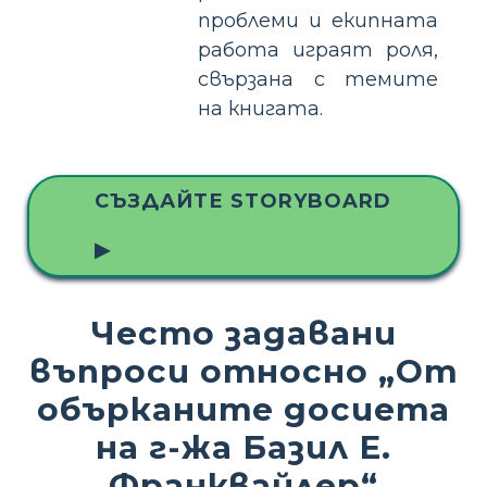
проблеми и екипната
работа играят роля,
свързана с темите
на книгата.
СЪЗДАЙТЕ STORYBOARD
▶
Често задавани
въпроси относно „От
обърканите досиета
на г-жа Базил Е.
Франквайлер“