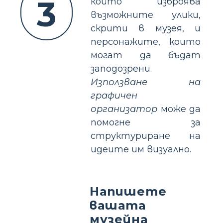
3
който изброява
възможните улики,
скрити в музея, и
персонажите, които
могат да бъдат
заподозрени.
Използване на
графичен
организатор
може да
помогне за
структуриране на
идеите им визуално.
Напишете
вашата
музейна