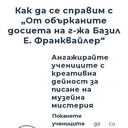
Как да се справим с
„От обърканите
досиета на г-жа Базил
Е. Франквайлер“
Ангажирайте
учениците с
креативна
дейност за
писане на
музейна
мистерия
Поканете
учениците
да си