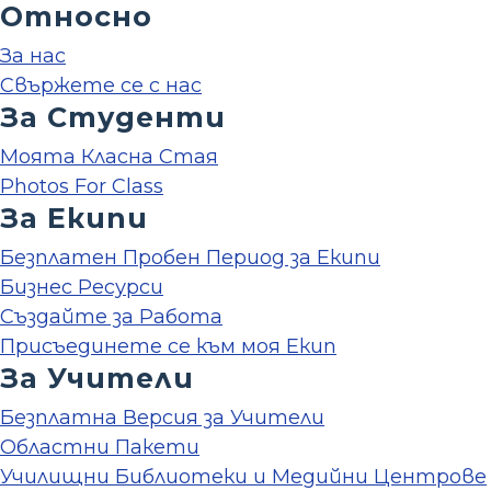
Относно
За нас
Свържете се с нас
За Студенти
Моята Класна Стая
Photos For Class
За Екипи
Безплатен Пробен Период за Екипи
Бизнес Ресурси
Създайте за Работа
Присъединете се към моя Екип
За Учители
Безплатна Версия за Учители
Областни Пакети
Училищни Библиотеки и Медийни Центрове