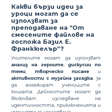
Какви бързи идеи за
уроци могат да се
използват за
преподаване на "От
смесените файлове на
госпожа Базил Е.
Франкюелър"?
Учителите могат да използват
анализ на героите
,
дискусии по
теми
,
творческо писане
и
активности с музейна загадка
, за
да ангажират учениците с
книгата. Дейностите могат да
включват изследване на
идентичността, приключенията и
уменията за изследване.