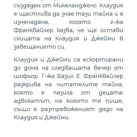
създаден от Микеланджело. Клаудия
е щастлива да знае тази тайна и е
изненадана, когато г-жа
Франквайлер казва, че ще остави
скицата на Клаудия и Джейми в
завещанието си.
Клаудия и Джейми са ескортирани
до дома на следващата вечер от
шофьор. Г-жа Базил Е. Франквайлер
разкрива на читателите тайна,
която е пазила от децата:
адвокатът, на когото тя пише,
също е разтревоженият дядо на
Клаудия и Джейми.