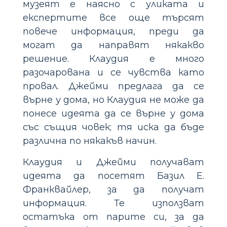
музеят е наясно с уликата и
експертите все още търсят
повече информация, преди да
могат да направят някакво
решение. Клаудия е много
разочарована и се чувства като
провал. Джейми предлага да се
върне у дома, но Клаудия не може да
понесе идеята да се върне у дома
със същия човек; тя иска да бъде
различна по някакъв начин.
Клаудия и Джейми получават
идеята да посетят Базил Е.
Франквайлер, за да получат
информация. Те използват
остатъка от парите си, за да