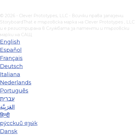
© 2026 - Clever Prototypes, LLC - Всички права запазени.
StoryboardThat е търговска марка на
Clever Prototypes , LLC
и е регистрирана в Службата за патенти и търговски
марки на САЩ
English
Español
Français
Deutsch
Italiana
Nederlands
Português
עברית
العَرَبِيَّة
हिन्दी
ру́сский язы́к
Dansk