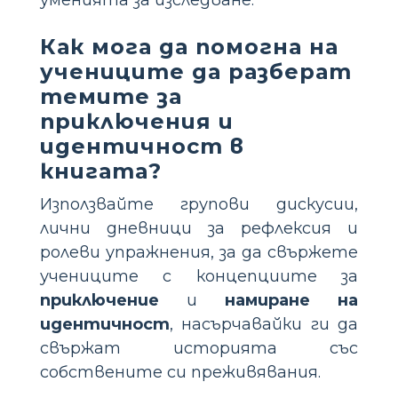
Как мога да помогна на
учениците да разберат
темите за
приключения и
идентичност в
книгата?
Използвайте групови дискусии,
лични дневници за рефлексия и
ролеви упражнения, за да свържете
учениците с концепциите за
приключение
и
намиране на
идентичност
, насърчавайки ги да
свържат историята със
собствените си преживявания.