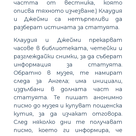
частта от вестника, която
описва тяхното изчезване.) Клаудия
и Джейми са нетърпеливи да
разберат истината за статуята.
Клаудия и Джейми прекарват
часове в библиотеката, четейки и
разглеждайки снимки, за да съберат
информация за статуята.
Обратно в музея, те намират
следа за Ангела; има инициали,
издълбани в долната част на
статуята. Те пишат анонимно
писмо до музея и купуват пощенска
кутия, за да изчакат отговора.
След няколко дни те получават
писмо, което ги информира, че