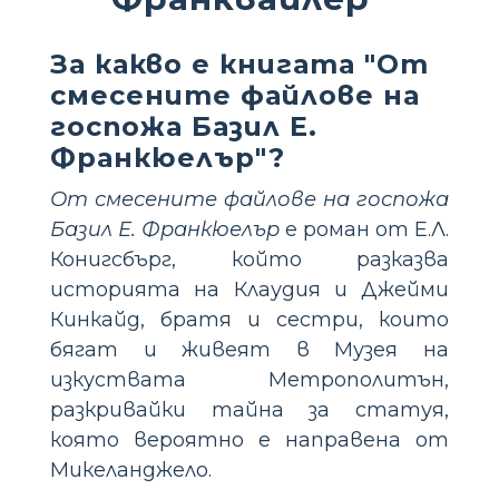
За какво е книгата "От
смесените файлове на
госпожа Базил Е.
Франкюелър"?
От смесените файлове на госпожа
Базил Е. Франкюелър
е роман от Е.Л.
Конигсбърг, който разказва
историята на Клаудия и Джейми
Кинкайд, братя и сестри, които
бягат и живеят в Музея на
изкуствата Метрополитън,
разкривайки тайна за статуя,
която вероятно е направена от
Микеланджело.