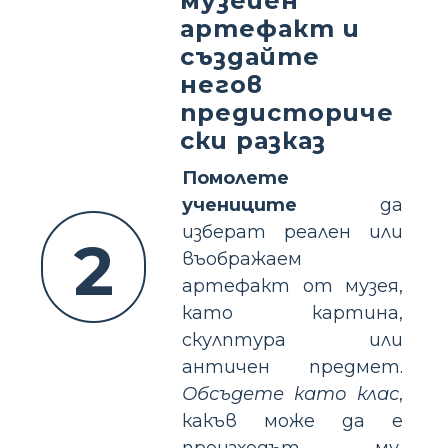
музейен
артефакт и
създайте
негов
предисториче
ски разказ
Помолете
учениците
да
изберат реален или
2
въображаем
артефакт от музея,
като картина,
скулптура или
античен предмет.
Обсъдете като клас
,
какъв може да е
произходът му,