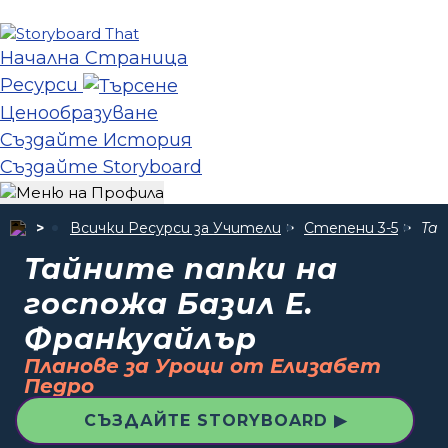
Начална Страница
Ресурси
Ценообразуване
Създайте История
Създайте Storyboard
Всички Ресурси за Учители
Степени 3-5
Тай
Тайните папки на
госпожа Базил Е.
Франкуайлър
Планове за Уроци от Елизабет
Педро
СЪЗДАЙТЕ STORYBOARD ▶