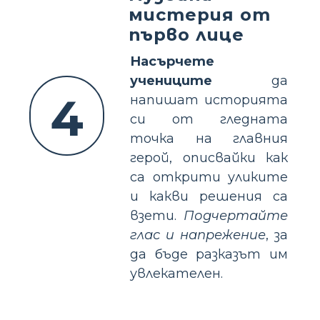
мистерия от
първо лице
Насърчете
учениците
да
4
напишат историята
си от гледната
точка на главния
герой, описвайки как
са открити уликите
и какви решения са
взети.
Подчертайте
глас и напрежение
, за
да бъде разказът им
увлекателен.