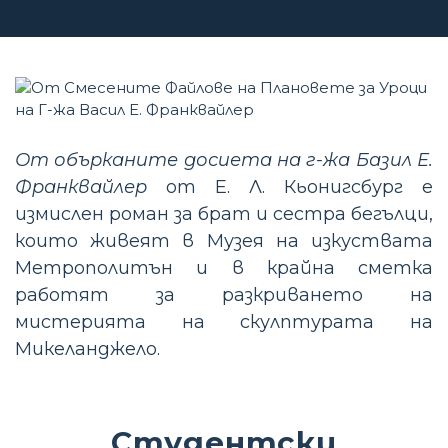
От обърканите досиета на г-жа Базил Е.
Франквайлер
от Е. Л. Кьонигсбург е
измислен роман за брат и сестра бегълци,
които живеят в Музея на изкуствата
Метрополитън и в крайна сметка
работят за разкриването на
мистерията на скулптурата на
Микеланджело.
Студентски