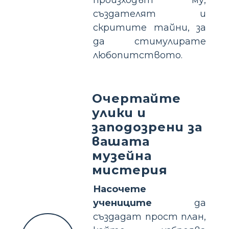
създателят и
скритите тайни, за
да стимулирате
любопитството.
Очертайте
улики и
заподозрени за
вашата
музейна
мистерия
Насочете
учениците
да
създадат прост план,