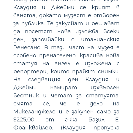
Клаудия и Джейми се крият в
банята, докато музеят е отворен
за публика. Те закусват и решават
да посетят нова изложба всеки
ден, започвайки с италианския
Ренесанс. В тази част на музея е
особено пренаселено; красива нова
статуя на ангел е изложена с
репортери, които правят снимки.
На следващия ден Клаудия и
Джейми намират изхвърлен
вестник и четат за статуята;
смята се, че е дело на
Микеланджело и е закупен само за
$225,00 от г-жа Базил Е.
Франквайлер. (Клаудия пропуска