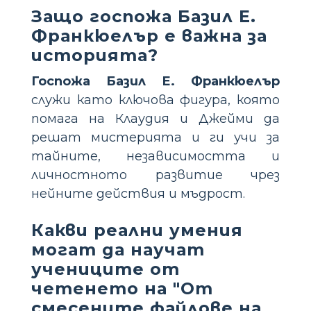
Защо госпожа Базил Е.
Франкюелър е важна за
историята?
Госпожа Базил Е. Франкюелър
служи като ключова фигура, която
помага на Клаудия и Джейми да
решат мистерията и ги учи за
тайните, независимостта и
личностното развитие чрез
нейните действия и мъдрост.
Какви реални умения
могат да научат
учениците от
четенето на "От
смесените файлове на