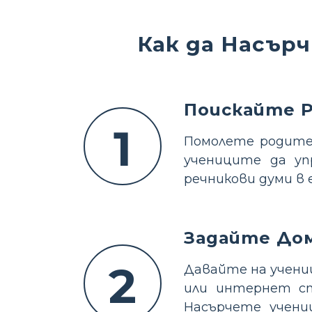
Как да Насър
Поискайте 
1
Помолете родите
учениците да уп
речникови думи в 
Задайте До
2
Давайте на учени
или интернет ст
Насърчете учени