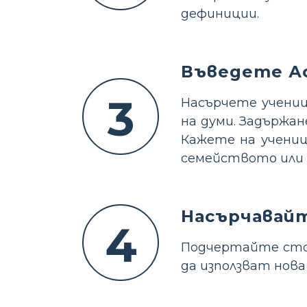
дефиниции.
Въведете А
3
Насърчете учениц
на думи. Задържан
Кажете на учениц
семейството или 
Насърчавайт
4
Подчертайте стой
да използват нова