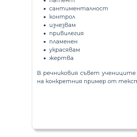
патент
сантименталност
контрол
изчезвам
привилегия
пламенен
украсявам
жертва
В речниковия съвет учениците 
на конкретния пример от текста