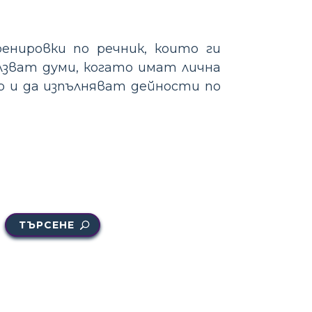
енировки по речник, които ги
лзват думи, когато имат лична
ор и да изпълняват дейности по
ТЪРСЕНЕ