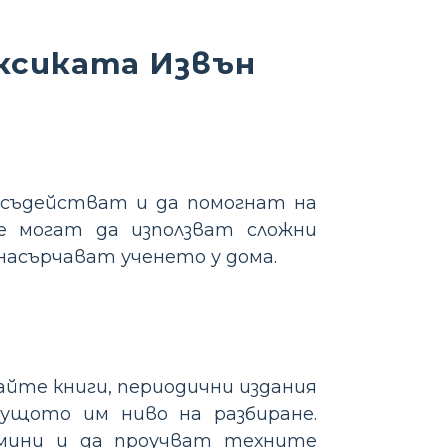
ксиката Извън
съдействат и да помогнат на
е могат да използват сложни
насърчават ученето у дома.
айте книги, периодични издания
ущото им ниво на разбиране.
рмини и да проучват техните