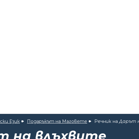
ски Език
Подаръкът на Маговете
Речник на
Дарът 
т на влъхвите