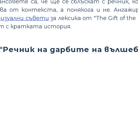
совете са, че ще се сблъскат с речник, к
ва от контекста, а понякога и не. Ангажи
визуални съвети
за лексика от "The Gift of the
ат с кратката история.
"Речник на дарбите на вълше