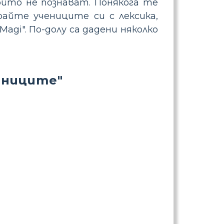
ойто не познават. Понякога те
райте учениците си с лексика,
 Magi". По-долу са дадени няколко
бниците"