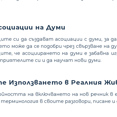
социации на Думи
ите си да създават асоциации с думи, за д
ето може да се подобри чрез свързване на ду
ите, че асоциирането на думи е забавна иг
приятелите си и да научат нови думи.
е Използването в Реалния Ж
ността на включването на нов речник в е
 терминология в своите разговори, писане и 