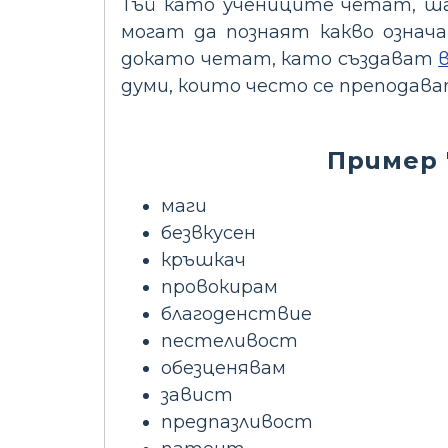
Тъй като учениците четат, шан
могат да познаят какво означа
докато четат, като създават
думи, които често се преподав
Пример 
маги
безвкусен
кръшкач
провокирам
благоденствие
пестеливост
обезценявам
завист
предпазливост