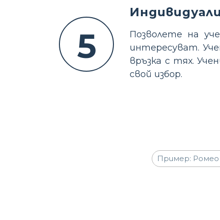
Индивидуал
5
Позволете на уч
интересуват. Уче
връзка с тях. Уч
свой избор.