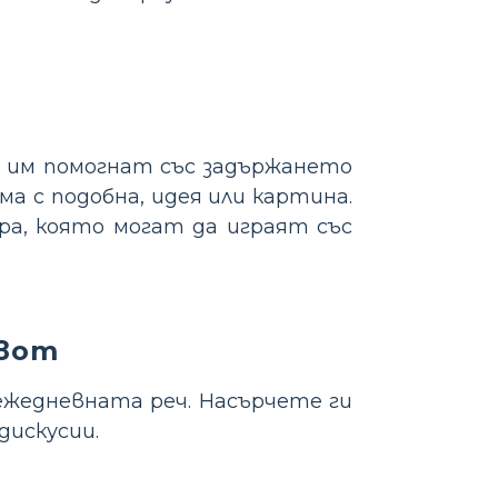
а им помогнат със задържането
ма с подобна, идея или картина.
ра, която могат да играят със
ивот
жедневната реч. Насърчете ги
дискусии.