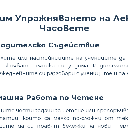
чим Упражняването на Ле
Часовете
Родителско Съдействие
лите или настойниците на учениците да 
ражняват речника си у дома. Родителит
ежедневните си разговори с учениците и да 
машна Работа по Четене
ците чести задачи за четене или препоръчв
атии, които са малко по-сложни от тек
ците да си правят бележки за нови те