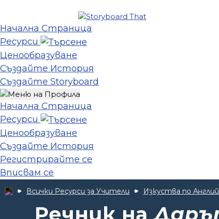
Начална Страница
Ресурси
Ценообразуване
Създайте История
Създайте Storyboard
Начална Страница
Ресурси
Ценообразуване
Създайте История
Регистрирайте се
Вписвам се
Всички Ресурси за Учители
Изкуства по Англий
Речник на
Даръ