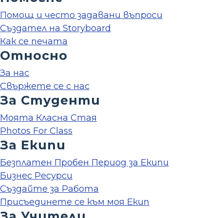
Помощ и често задавани въпроси
Създател на Storyboard
Как се печата
Относно
За нас
Свържете се с нас
За Студенти
Моята Класна Стая
Photos For Class
За Екипи
Безплатен Пробен Период за Екипи
Бизнес Ресурси
Създайте за Работа
Присъединете се към моя Екип
За Учители