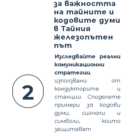
за важността
на тайните и
кодовите думи
в Тайния
железопътен
път
Изследвайте реални
комуникационни
стратегии
,
използвани от
2
кондукторите и
станции.
Споделете
примери за кодови
думи, сигнали и
символи
, които
защитават