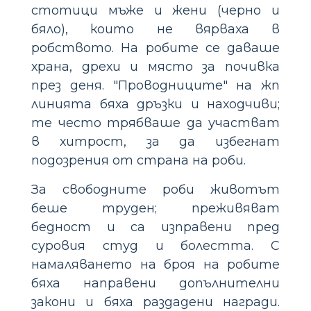
стотици мъже и жени (черно и
бяло), които не вярваха в
робството. На робите се даваше
храна, дрехи и място за почивка
през деня. "Проводниците" на жп
линията бяха дръзки и находчиви;
те често трябваше да участват
в хитрост, за да избегнат
подозрения от страна на роби.
За свободните роби животът
беше труден; преживяват
бедност и са изправени пред
суровия студ и болестта. С
намаляването на броя на робите
бяха направени допълнителни
закони и бяха раздадени награди.