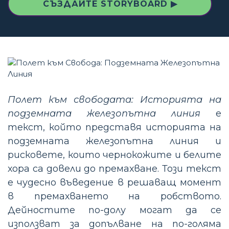
СЪЗДАЙТЕ STORYBOARD ▶
Полет към свободата: Историята на
подземната железопътна линия
е
текст, който представя историята на
подземната железопътна линия и
рисковете, които чернокожите и белите
хора са довели до премахване. Този текст
е чудесно въведение в решаващ момент
в премахването на робството.
Дейностите по-долу могат да се
използват за допълване на по-голяма