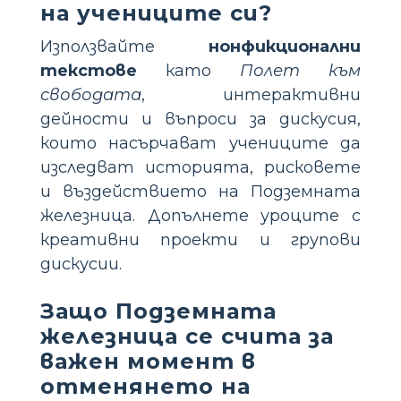
на учениците си?
Използвайте
нонфикционални
текстове
като
Полет към
свободата
, интерактивни
дейности и въпроси за дискусия,
които насърчават учениците да
изследват историята, рисковете
и въздействието на Подземната
железница. Допълнете уроците с
креативни проекти и групови
дискусии.
Защо Подземната
железница се счита за
важен момент в
отменянето на