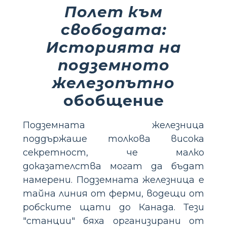
Полет към
свободата:
Историята на
подземното
железопътно
обобщение
Подземната железница
поддържаше толкова висока
секретност, че малко
доказателства могат да бъдат
намерени. Подземната железница е
тайна линия от ферми, водещи от
робските щати до Канада. Тези
"станции" бяха организирани от