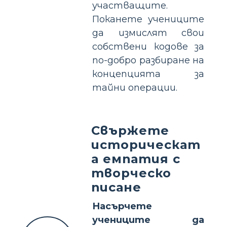
участващите.
Поканете учениците
да измислят свои
собствени кодове за
по-добро разбиране на
концепцията за
тайни операции.
Свържете
историческат
а емпатия с
творческо
писане
Насърчете
учениците да