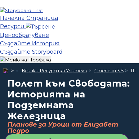
Начална Страница
Ресурси
Ценообразуване
Създайте История
Създайте Storyboard
Всички Ресурси за Учители
Степени 3-5
Пол
Полет към Свободата:
Историята на
Подземната
Железница
Планове за Уроци от Елизабет
Педро