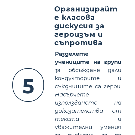
Организирайт
е класова
дискусия за
героизъм и
съпротива
Разделете
учениците на групи
за обсъждане дали
5
кондукторите и
съюзниците са герои.
Насърчете
използването на
доказателства от
текста
и
уважителни умения