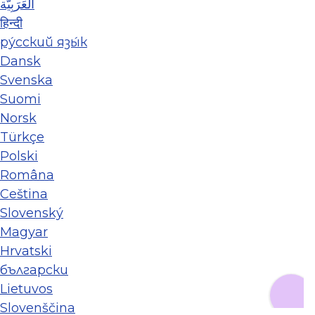
العَرَبِيَّة
हिन्दी
ру́сский язы́к
Dansk
Svenska
Suomi
Norsk
Türkçe
Polski
Româna
Ceština
Slovenský
Magyar
Hrvatski
български
Lietuvos
Slovenščina