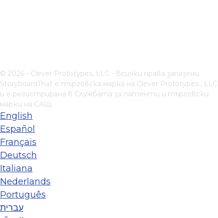
© 2026 - Clever Prototypes, LLC - Всички права запазени.
StoryboardThat е търговска марка на
Clever Prototypes , LLC
и е регистрирана в Службата за патенти и търговски
марки на САЩ
English
Español
Français
Deutsch
Italiana
Nederlands
Português
עברית