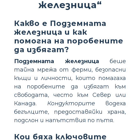
железница“
Какво е Подземната
железница и как
помогна на поробените
да избягат?
Подземната железница
беше
тайна мрежа от ферми, безопасни
къщи и личности, които помагаха
на поробените да избягат към
свободата, често към Север или
Канада.
Кондукторите
водеха
бегълците, предоставяйки храна,
подслон и напътствия по пътя.
Кои бяха ключовите