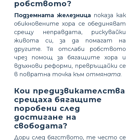
робството?
Подземната железница
показа как
обикновените хора се обединяват
срещу неправдата, рискувайки
живота си, за да помагат на
другите. Тя отслаби робството
чрез помощ за бягащите хора и
вдъхнови реформи, превръщайки се
в повратна точка към
отмяната
.
Кои предизвикателства
срещаха бягащите
поробени след
достигане на
свободата?
Дори след бягството, те често се