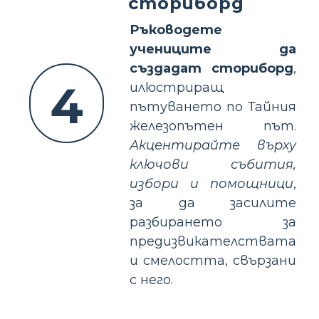
сториборд
Ръководете
учениците да
създадат сториборд
,
4
илюстриращ
пътуването по Тайния
железопътен път.
Акцентирайте върху
ключови събития,
избори и помощници
,
за да засилите
разбирането за
предизвикателствата
и смелостта, свързани
с него.