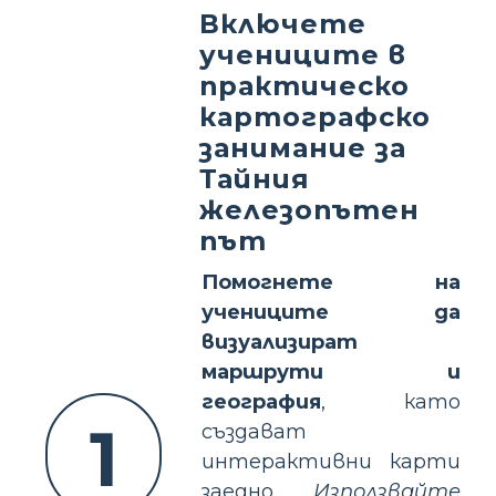
Включете
учениците в
практическо
картографско
занимание за
Тайния
железопътен
път
Помогнете на
учениците да
визуализират
маршрути и
география
, като
1
създават
интерактивни карти
заедно.
Използвайте