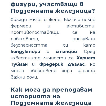
фигури, участващи в
Подземната железница?
Хиляди мъже и жени, включително
фермери и активисти,
противопоставящи се на
робството, рискуваха
безопасността си като
кондуктори
и
станции
. Сред
известните личности са
Хариет
Тубман
и
Фредерик Дъглас
, но
много обикновени хора играеха
важни роли.
Как мога да преподавам
историята на
Подземната железница