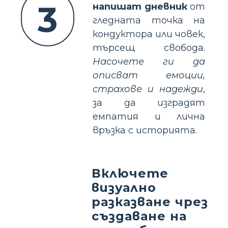
3
напишат дневник
от
гледната точка на
кондуктора или човек,
търсещ свобода.
Насочете ги да
описват емоции,
страхове и надежди
,
за да изградят
емпатия и лична
връзка с историята.
Включете
визуално
разказване чрез
създаване на