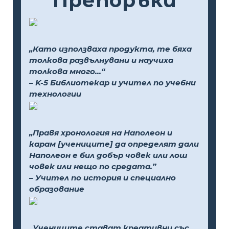
Препоръки
„Като използваха продукта, те бяха
толкова развълнувани и научиха
толкова много...“
– K-5 Библиотекар и учител по учебни
технологии
„Правя хронология на Наполеон и
карам [учениците] да определят дали
Наполеон е бил добър човек или лош
човек или нещо по средата.”
– Учител по история и специално
образование
„Учениците стават креативни със