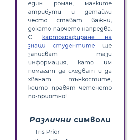
един роман, малките
атрибути и детайли
често стават важни,
докато парчето напредва.
С
картографиране на
знаци студентите
ще
записват тази
информация, като им
помагат да следват и да
хванат тънкостите,
които правят четенето
по-приятно!
Различни
символи
Tris Prior