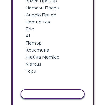
Калеб Прейър
Натали Преди
Андрю Приор
Четирима
Eric
Al
Петър
Кристина
Жайна Матюс
Marcus
Тори
КОПИРАНЕ НА ДЕЙНОСТ