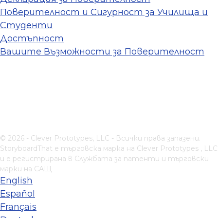
Поверителност и Сигурност за Училища и
Студенти
Достъпност
Вашите Възможности за Поверителност
© 2026 - Clever Prototypes, LLC - Всички права запазени.
StoryboardThat е търговска марка на
Clever Prototypes , LLC
и е регистрирана в Службата за патенти и търговски
марки на САЩ
English
Español
Français