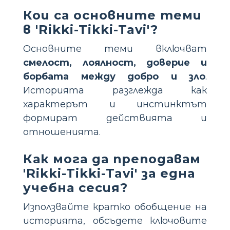
Кои са основните теми
в 'Rikki-Tikki-Tavi'?
Основните теми включват
смелост, лоялност, доверие и
борбата между добро и зло
.
Историята разглежда как
характерът и инстинктът
формират действията и
отношенията.
Как мога да преподавам
'Rikki-Tikki-Tavi' за една
учебна сесия?
Използвайте кратко обобщение на
историята, обсъдете ключовите