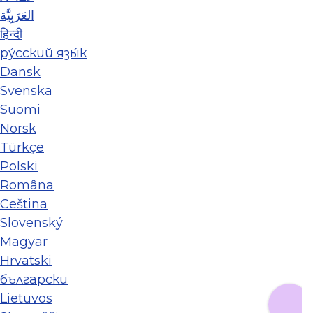
العَرَبِيَّة
हिन्दी
ру́сский язы́к
Dansk
Svenska
Suomi
Norsk
Türkçe
Polski
Româna
Ceština
Slovenský
Magyar
Hrvatski
български
Lietuvos