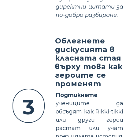
директни цитати за
по-добро разбиране.
Облегнете
дискусията в
класната стая
върху това как
героите се
променят
Подтикнете
3
учениците да
обсъдят как Rikki-tikki
или други герои
растат или учат
през цялата история.