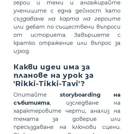
герои и теми и ангажирайте
учениците с една дейност като
създаване на карта на героите
или дебат по съществени въпроси
от историята. Завършете с
кратко отражение или въпрос за
изход.
Какви идеи има за
планове на урок за
'Rikki-Tikki-Tavi'?
Опитайте
storyboarding на
събитията
, изследване на
характеровите черти, анализ на
темата за доверие или
пресъздаване на ключови сцени.