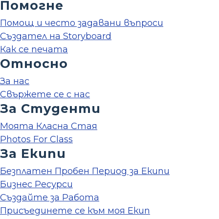
Помогне
Помощ и често задавани въпроси
Създател на Storyboard
Как се печата
Относно
За нас
Свържете се с нас
За Студенти
Моята Класна Стая
Photos For Class
За Екипи
Безплатен Пробен Период за Екипи
Бизнес Ресурси
Създайте за Работа
Присъединете се към моя Екип