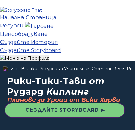
Начална Страница
Ресурси
Ценообразуване
Създайте История
Създайте Storyboard
Всички Ресурси за Учители
Степени 3-5
Рик
Рики-Тики-Тави
от
Рудард
Киплинг
Планове за Уроци от Беки Харви
СЪЗДАЙТЕ STORYBOARD ▶