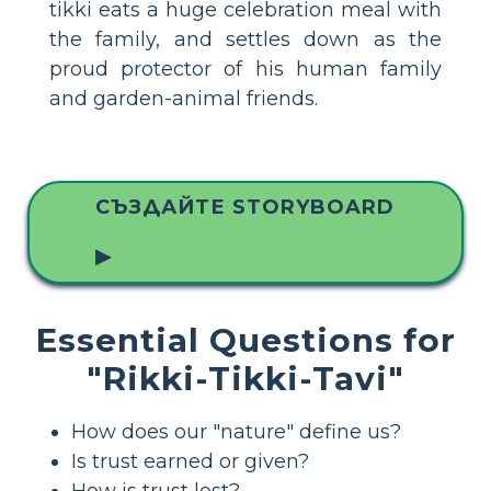
tikki eats a huge celebration meal with
the family, and settles down as the
proud protector of his human family
and garden-animal friends.
СЪЗДАЙТЕ STORYBOARD
▶
Essential Questions for
"Rikki-Tikki-Tavi"
How does our "nature" define us?
Is trust earned or given?
How is trust lost?