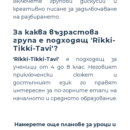
Включете групови дискусии и
креативно писане за задълбочаване
на разбирането.
За каква възрастова
група е подходящ 'Rikki-
Tikki-Tavi'?
'Rikki-Tikki-Tavi'
е подходящ за
ученици от 4 до 8 клас. Неговият
приключенски сюжет и
достъпният език го правят
интересен за по-горните етапи на
началното и средното образование.
Намерете още планове за уроци и