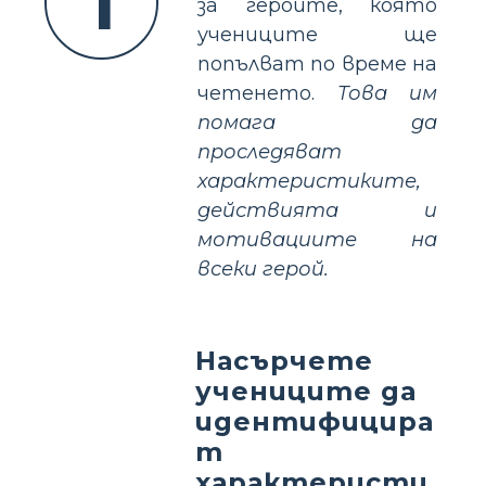
1
за героите, която
учениците ще
попълват по време на
четенето.
Това им
помага да
проследяват
характеристиките,
действията и
мотивациите на
всеки герой.
Насърчете
учениците да
идентифицира
т
характеристи