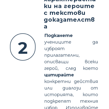
ки на героите
с текстови
доказателств
а
Подканете
2
учениците да
изброят
прилагателни,
описващи всеки
герой, след което
цитирайте
конкретни действия
или диалози от
историята, които
подкрепят техния
избор.
Използвайте