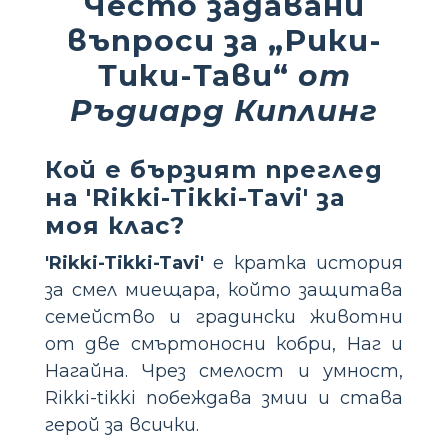
Често задавани
въпроси за „Рики-
Тики-Тави“
от
Ръдиард Киплинг
Кой е бързият преглед
на 'Rikki-Tikki-Tavi' за
моя клас?
'Rikki-Tikki-Tavi'
е кратка история
за смел миещара, който защитава
семейство и градински животни
от две смъртоносни кобри, Наг и
Нагайна. Чрез смелост и умност,
Rikki-tikki побеждава змии и става
герой за всички.