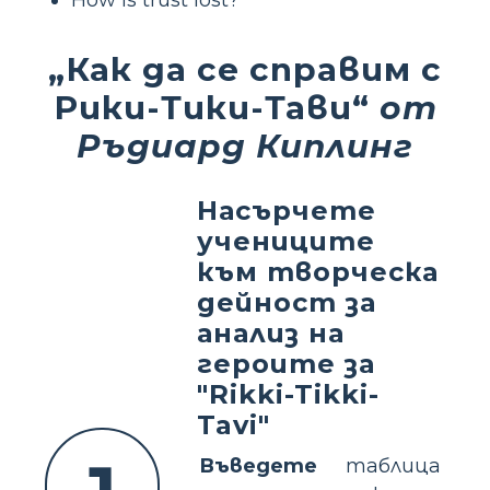
„Как да се справим с
Рики-Тики-Тави“
от
Ръдиард Киплинг
Насърчете
учениците
към творческа
дейност за
анализ на
героите за
"Rikki-Tikki-
Tavi"
Въведете
таблица