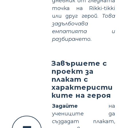
дневник от гледната
точка на Rikki-tikki
или друг герой.
Това
задълбочава
емпатията и
разбирането.
Завършете с
проект за
плакат с
характеристи
ките на героя
Задайте
на
учениците да
създадат плакат,