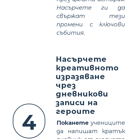
Насърчете ги да
свържат тези
промени с ключови
събития.
Насърчете
креативното
изразяване
чрез
дневникови
записи на
героите
4
Поканете
учениците
да напишат кратък