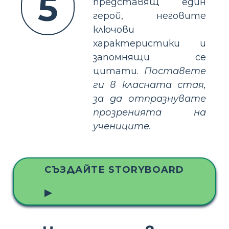
5
представящ един
герой, неговите
ключови
характеристики и
запомнящи се
цитати.
Поставете
ги в класната стая,
за да отпразнувате
прозренията на
учениците.
СЪЗДАЙТЕ STORYBOARD
▶