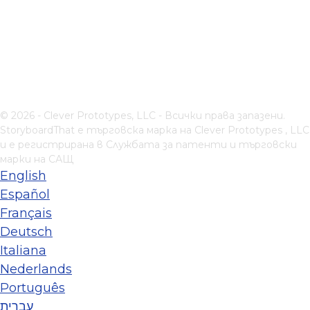
© 2026 - Clever Prototypes, LLC - Всички права запазени.
StoryboardThat е търговска марка на
Clever Prototypes , LLC
и е регистрирана в Службата за патенти и търговски
марки на САЩ
English
Español
Français
Deutsch
Italiana
Nederlands
Português
עברית