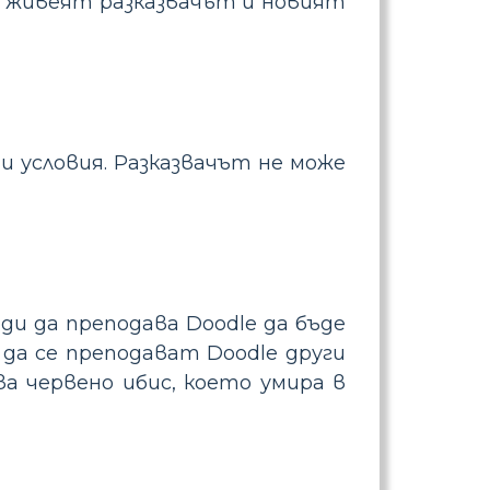
о живеят разказвачът и новият
ни условия. Разказвачът не може
еди да преподава Doodle да бъде
о да се преподават Doodle други
а червено ибис, което умира в