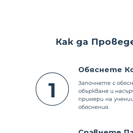
Как да Провед
Обяснете К
1
Започнете с обяс
объркване и насъ
примери на учени
обяснения.
Сравнете П