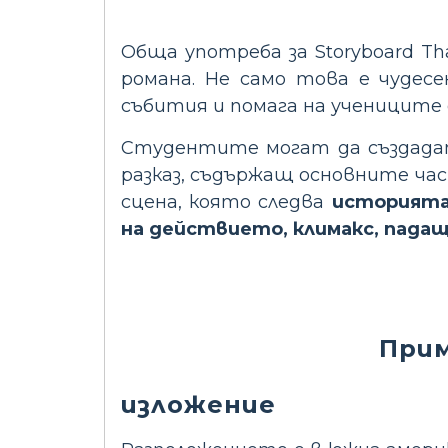
Обща употреба за Storyboard Th
романа. Не само това е чудес
събития и помага на учениците
Студентите могат да създадат
разказ, съдържащ основните ч
сцена, която следва
историята
на действието, климакс, пада
Прим
изложение