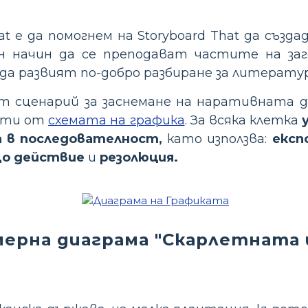
at е да помогнем на Storyboard That да създ
ен начин да се преподават частите на заг
 да развият по-добро разбиране за литерат
 сценарий за заснемане на наративната д
асти от
схемата на графика
. За всяка клетка
 в последователност,
като използва:
експ
що действие
и
резолюция.
ерна диаграма "Скарлетната 