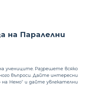
а на Паралелни
на учениците. Разрешете всяко
ного въпроси. Дайте интересни
 на Немо“ и дайте увлекателни