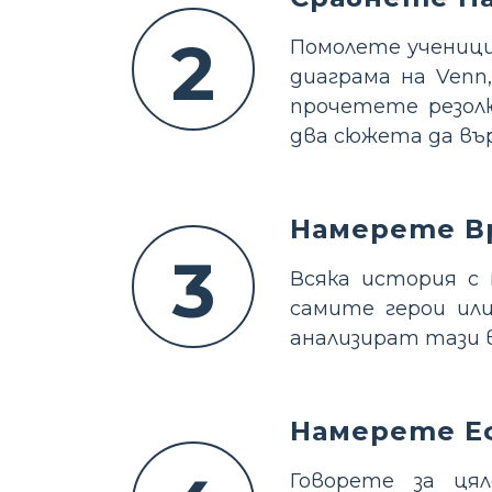
2
Помолете ученици
диаграма на Venn
прочетете резол
два сюжета да вър
Намерете В
3
Всяка история с 
самите герои ил
анализират тази в
Намерете Е
Говорете за ця