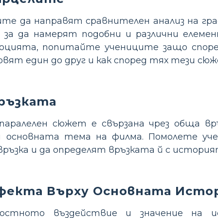
те да направят сравнителен анализ на гра
, за да намерят подобни и различни елеме
юцията, попитайте учениците защо споре
вят един до друг и как според тях тези сюж
ръзката
паралелен сюжет е свързана чрез обща връ
и основната тема на филма. Помолете у
ръзка и да определят връзката й с история
фекта Върху Основната Исто
лостното въздействие и значение на 