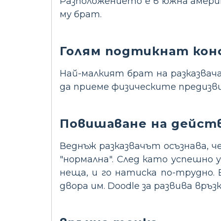
Разположението е в южна амери
му брат.
Голям подтикнат ко
Най-малкият брат на разказвача,
да приеме физическите предизв
Повишаване на дейст
Веднъж разказвачът осъзнава, че
"нормална". След като успешно у
неща, и го натиска по-трудно.
двора им. Doodle за развива връз