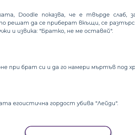
ата, Doodle показва, че е твърде слаб, з
то решат да се приберат вкъщи, се разтърс
лжи и извика: "Братко, не ме оставяй".
не при брат си и да го намери мъртъв под хр
вата егоистична гордост убива "Лейди".
КОПИРАНЕ НА ДЕЙНОСТ