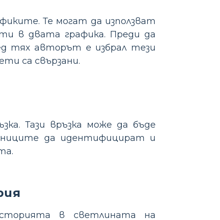
фиките. Те могат да използват
нти в двата графика. Преди да
д тях авторът е избрал тези
ети са свързани.
зка. Тази връзка може да бъде
чениците да идентифицират и
та.
рия
историята в светлината на