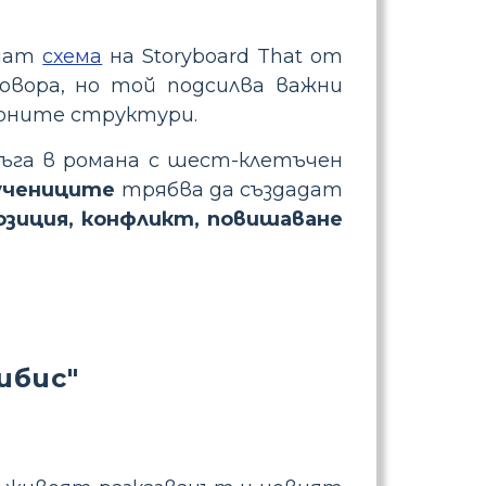
адат
схема
на Storyboard That от
овора, но той подсилва важни
урните структури.
ъга в романа с шест-клетъчен
учениците
трябва да създадат
озиция, конфликт, повишаване
ибис"