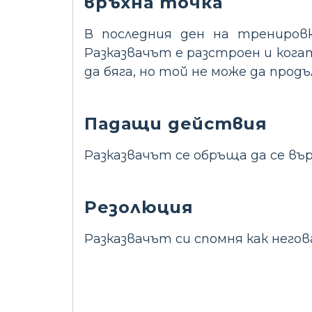
връхна точка
В последния ден на тренировк
Разказвачът е разстроен и кога
да бяга, но той не може да продъ
Падащи действия
Разказвачът се обръща да се вър
Резолюция
Разказвачът си спомня как него