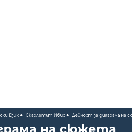
ски Език
Скарлетът Ибис
Дейност за диаграма на 
грама на сюжета