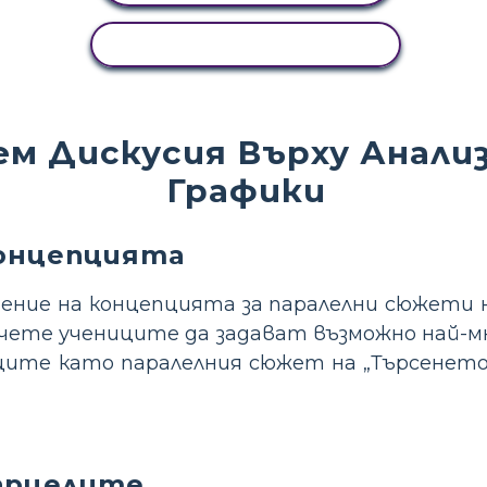
КОПИРАНЕ НА ДЕЙНОСТ
ем Дискусия Върху Анализ
Графики
онцепцията
нение на концепцията за паралелни сюжети 
рчете учениците да задават възможно най-м
ците като паралелния сюжет на „Търсенето
арцелите