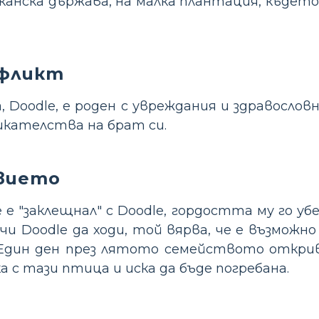
канска държава, на малка плантация, къдет
нфликт
 Doodle, е роден с увреждания и здравослов
икателства на брат си.
вието
 е "заклещнал" с Doodle, гордостта му го уб
чи Doodle да ходи, той вярва, че е възможн
 Един ден през лятото семейството открив
ка с тази птица и иска да бъде погребана.