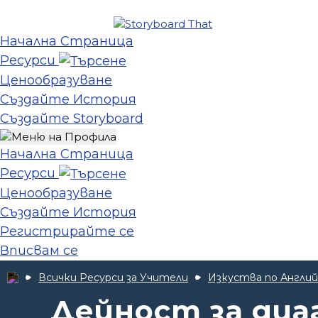
Начална Страница
Ресурси
Ценообразуване
Създайте История
Създайте Storyboard
Начална Страница
Ресурси
Ценообразуване
Създайте История
Регистрирайте се
Вписвам се
Всички Ресурси за Учители
Изкуства по Англий
Дейност за диа