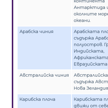
континента
Антарктида 
околните мор
океани.
Арабска чиния
Арабската пл
съдържа Араб
полуостров. Г
Индийската,
Африканската
Евразийската 
Австралийска чиния
Австралийска
съдържа Авст
Нова Зеландия
Карибска плоча
Карибската пл
движи от сев