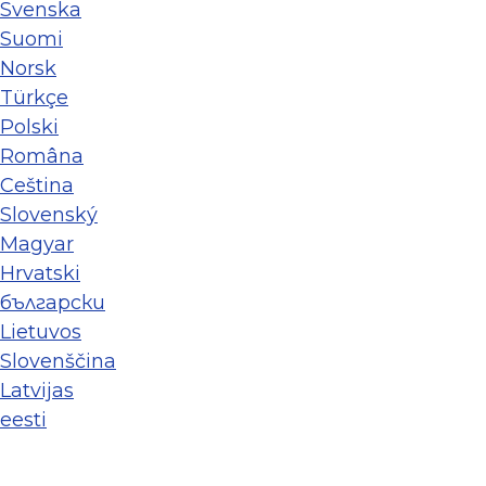
Svenska
Suomi
Norsk
Türkçe
Polski
Româna
Ceština
Slovenský
Magyar
Hrvatski
български
Lietuvos
Slovenščina
Latvijas
eesti