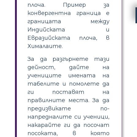
плоча. Пример за
конвергентна граница е
границата между
Индийската и
Евразийската плоча, в
Хималаите.
За да разгърнете тази
дейност, дайте на
учениците имената на
табелите и помолете да
ги поставят на
правилните места. За да
предизвикате по-
напредналите си ученици,
накарайте ги да посочат
посоката, в която