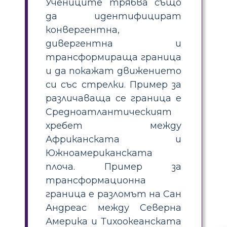
Учениците трябва също
да идентифицират
конвергентна,
дивергентна и
трансформираща граница
и да покажат движението
си със стрелки. Пример за
различаваща се граница е
Средноатлантическият
хребет между
Африканската и
Южноамериканската
плоча. Пример за
трансформационна
граница е разломът на Сан
Андреас между Северна
Америка и Тихоокеанската