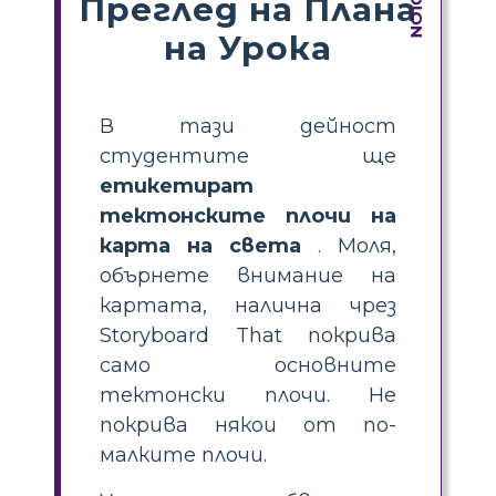
Преглед на Плана
на Урока
В тази дейност
студентите ще
етикетират
тектонските плочи на
карта на света
. Моля,
обърнете внимание на
картата, налична чрез
Storyboard That покрива
само основните
тектонски плочи. Не
покрива някои от по-
малките плочи.