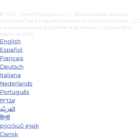
© 2026 - Clever Prototypes, LLC - Всички права запазени.
StoryboardThat е търговска марка на
Clever Prototypes , LLC
и е регистрирана в Службата за патенти и търговски
марки на САЩ
English
Español
Français
Deutsch
Italiana
Nederlands
Português
עברית
العَرَبِيَّة
हिन्दी
ру́сский язы́к
Dansk