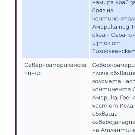
намира край з
бряг на
континентал
Америка под Т
океан. Огранич
изток от
Тихоокеанскат
Северноамериканска
Северноамери
чиния
плоча обхваща
голямата час
континента 
Америка, Грен
част от Ислан
обхваща
северозападн
на Атлантиче