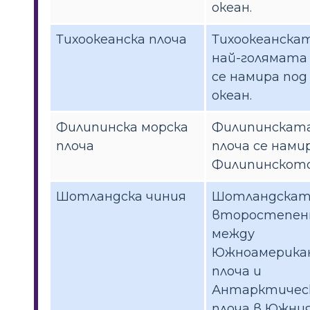
океан.
Тихоокеанска плоча
Тихоокеанскат
най-голямата 
се намира под
океан.
Филипинска морска
Филипинската
плоча
плоча се нами
Филипинското
Шотландска чиния
Шотландската
второстепенн
между
Южноамерика
плоча и
Антарктичес
плоча в Южния