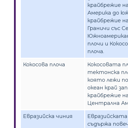
крайбрежие н
Америка до ю
крайбрежие на
Граничи със С
Южноамерика
плочи и Кокос
плоча.
Кокосова плоча
Кокосовата пл
тектонска пл
която лежи по
океан край за
крайбрежие н
Централна Ам
Евразийска чиния
Евразийската
съдържа пове