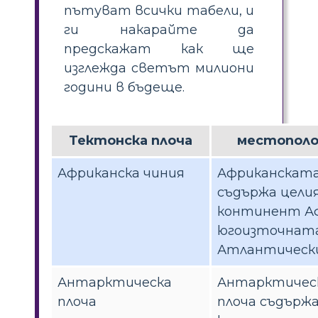
пътуват всички табели, и
ги накарайте да
предскажат как ще
изглежда светът милиони
години в бъдеще.
Тектонска плоча
местопол
Африканска чиния
Африканската
съдържа цели
континент Аф
югоизточната
Атлантически
Антарктическа
Антарктичес
плоча
плоча съдърж