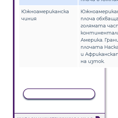
Южноамериканска
Южноамерика
чиния
плоча обхваща
голямата час
континентал
Америка. Гран
плочата Наска
и Африканска
на изток.
КОПИРАНЕ НА ДЕЙНОСТ