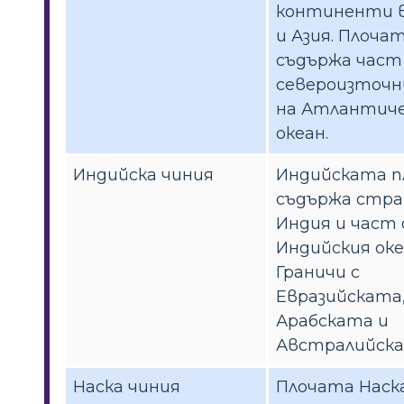
континенти в
и Азия. Плоча
съдържа част
североизточн
на Атлантиче
океан.
Индийска чиния
Индийската п
съдържа стра
Индия и част
Индийския оке
Граничи с
Евразийската
Арабската и
Австралийска
Наска чиния
Плочата Наска