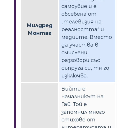
самоубие и е
обсебена от
„телевизия на
Милдред
реалността“ и
Монтаг
медиите. Вместо
да участва в
смислени
разговори със
съпруга си, тя го
изключва.
Бийти е
началникът на
Гай. Той е
запомнил много
стихове от
литературата и