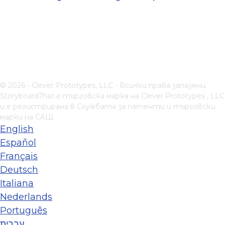
© 2026 - Clever Prototypes, LLC - Всички права запазени.
StoryboardThat е търговска марка на
Clever Prototypes , LLC
и е регистрирана в Службата за патенти и търговски
марки на САЩ
English
Español
Français
Deutsch
Italiana
Nederlands
Português
עברית