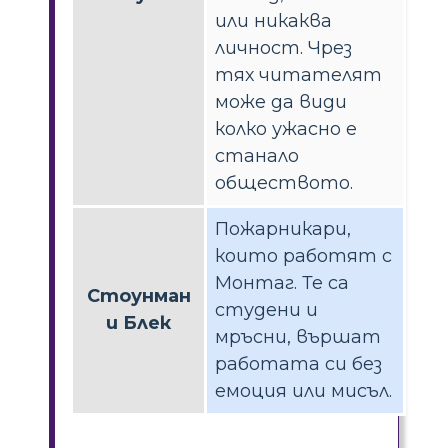
или никаква
личност. Чрез
тях читателят
може да види
колко ужасно е
станало
обществото.
Пожарникари,
които работят с
Монтаг. Те са
Стоунман
студени и
и Блек
мръсни, вършат
работата си без
емоция или мисъл.