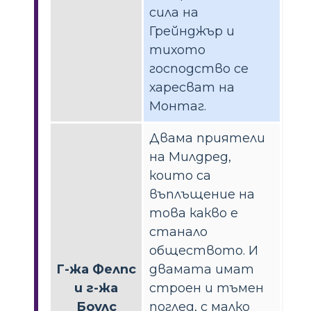
сила на
Грейнджър и
тихото
господство се
харесват на
Монтаг.
Двама приятели
на Милдред,
които са
въплъщение на
това какво е
станало
обществото. И
Г-жа Фелпс
двамата имат
и г-жа
строен и тъмен
Боулс
поглед, с малко