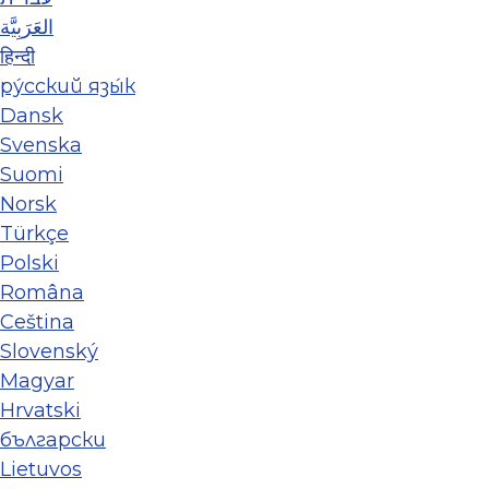
العَرَبِيَّة
हिन्दी
ру́сский язы́к
Dansk
Svenska
Suomi
Norsk
Türkçe
Polski
Româna
Ceština
Slovenský
Magyar
Hrvatski
български
Lietuvos