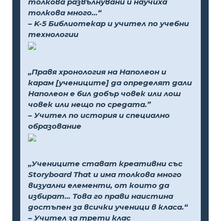
толкова развълнувани и научиха
толкова много...“
– K-5 Библиотекар и учител по учебни
технологии
„Правя хронология на Наполеон и
карам [учениците] да определят дали
Наполеон е бил добър човек или лош
човек или нещо по средата.”
– Учител по история и специално
образование
„Учениците стават креативни със
Storyboard That и има толкова много
визуални елементи, от които да
избират... Това го прави наистина
достъпен за всички ученици в класа.“
– Учител за трети клас