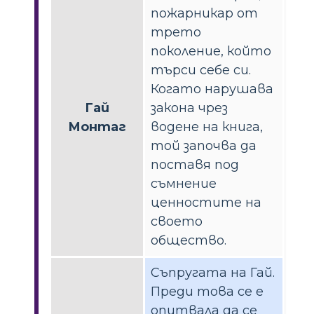
пожарникар от
трето
поколение, който
търси себе си.
Когато нарушава
Гай
закона чрез
Монтаг
водене на книга,
той започва да
поставя под
съмнение
ценностите на
своето
общество.
Съпругата на Гай.
Преди това се е
опитвала да се