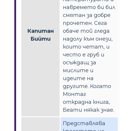
навремето би бил
смятан за добре
прочетен. Сега
Капитан
обаче той гледа
Бийти
надолу към онези,
които четат, и
често е груб и
осъждащ за
мислите и
идеите на
другите. Когато
Монтаг
открадна книга,
Беати някак знае.
Представлява