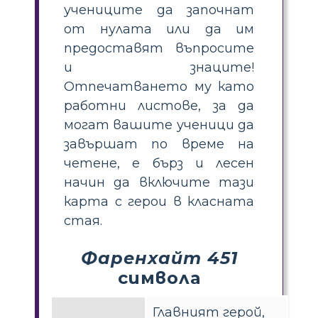
учениците да започнат
от нулата или да им
предоставят въпросите
и знаците!
Отпечатването му като
работни листове, за да
могат вашите ученици да
завършат по време на
четене, е бърз и лесен
начин да включите тази
карта с герои в класната
стая.
Фаренхайт 451
символа
Главният герой,