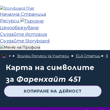
Начална Страница
Ресурси
Ценообразуване
Създайте История
Създайте Storyboard
Всички Ресурси за Учители
ELA Статии
Ф
Карта на символите
за
Фаренхайт 451
КОПИРАНЕ НА ДЕЙНОСТ