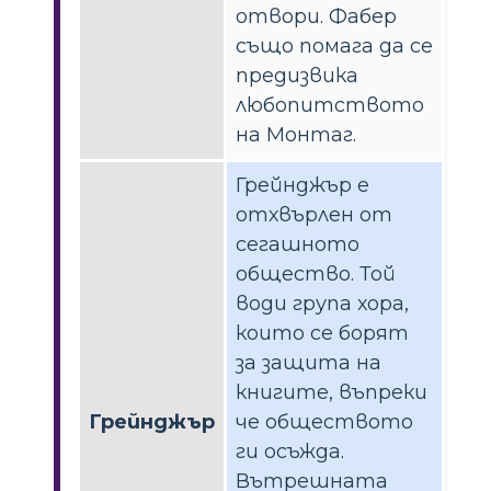
отвори. Фабер
също помага да се
предизвика
любопитството
на Монтаг.
Грейнджър е
отхвърлен от
сегашното
общество. Той
води група хора,
които се борят
за защита на
книгите, въпреки
Грейнджър
че обществото
ги осъжда.
Вътрешната