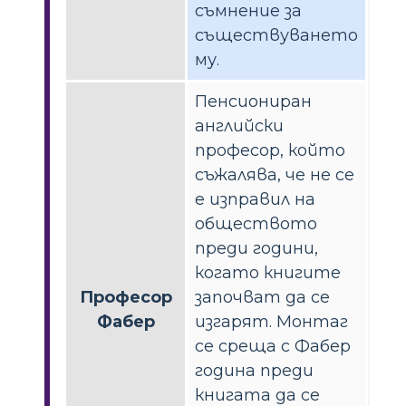
съмнение за
съществуването
му.
Пенсиониран
английски
професор, който
съжалява, че не се
е изправил на
обществото
преди години,
когато книгите
Професор
започват да се
Фабер
изгарят. Монтаг
се среща с Фабер
година преди
книгата да се