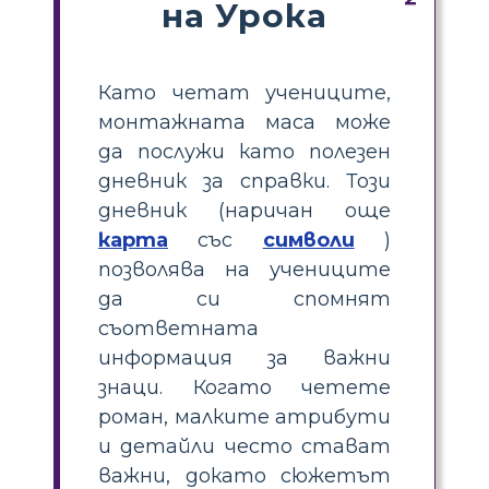
на Урока
Като четат учениците,
монтажната маса може
да послужи като полезен
дневник за справки. Този
дневник (наричан още
карта
със
символи
)
позволява на учениците
да си спомнят
съответната
информация за важни
знаци. Когато четете
роман, малките атрибути
и детайли често стават
важни, докато сюжетът