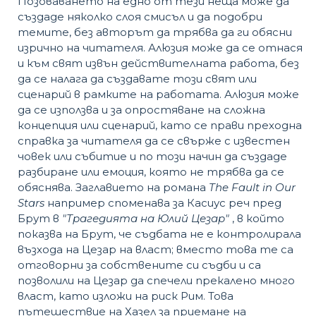
Позоваването на едно от тези неща може да
създаде няколко слоя смисъл и да подобри
темите, без авторът да трябва да ги обясни
изрично на читателя. Алюзия може да се отнася
и към свят извън действителната работа, без
да се налага да създавате този свят или
сценарий в рамките на работата. Алюзия може
да се използва и за опростяване на сложна
концепция или сценарий, като се прави преходна
справка за читателя да се свърже с известен
човек или събитие и по този начин да създаде
разбиране или емоция, която не трябва да се
обяснява. Заглавието на романа
The Fault in Our
Stars
например споменава за Касиус реч пред
Брут в
"Трагедията на Юлий Цезар"
, в който
показва на Брут, че съдбата не е контролирала
възхода на Цезар на власт; вместо това те са
отговорни за собствените си съдби и са
позволили на Цезар да спечели прекалено много
власт, като изложи на риск Рим. Това
пътешествие на Хазел за приемане на