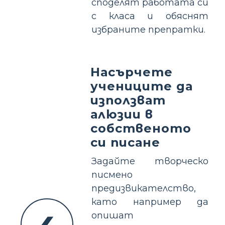
споделят работата си
с класа и обяснят
избраните препратки.
Насърчете
учениците да
използват
алюзии в
собственото
си писане
Задайте творческо
писмено
предизвикателство,
като например да
опишат