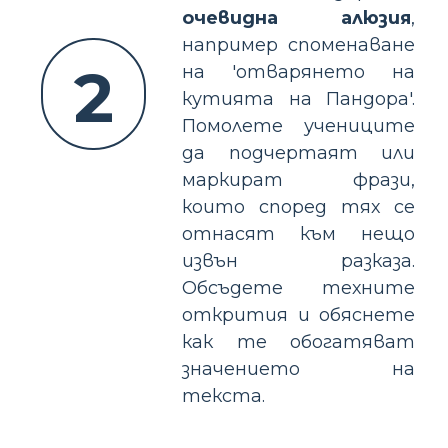
очевидна алюзия
,
например споменаване
2
на 'отварянето на
кутията на Пандора'.
Помолете учениците
да подчертаят или
маркират фрази,
които според тях се
отнасят към нещо
извън разказа.
Обсъдете техните
открития и обяснете
как те обогатяват
значението на
текста.