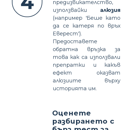
4
предизвикателство,
използвайки
алюзия
(например 'Беше като
да се катеря по връх
Еверест').
Предоставете
обратна връзка за
това как са използвали
препратки и какъв
ефект оказват
алюзиите върху
историята им.
Оценете
разбирането с
бърз тест за