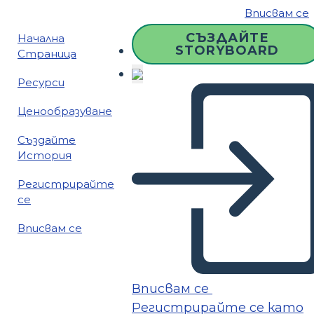
Вписвам се
СЪЗДАЙТЕ
Начална
STORYBOARD
Страница
Ресурси
Ценообразуване
Създайте
История
Регистрирайте
се
Вписвам се
Вписвам се
Регистрирайте се като