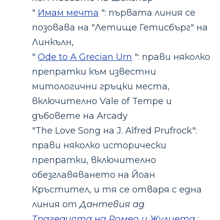
"
Имам мечта
": първата линия се
позовава на "Летище Гетисбърг" на
Линкълн,
"
Ode to A Grecian Urn
": прави няколко
препратки към известни
митологични гръцки места,
включително Vale of Tempe и
дъбовете на Arcady
"The Love Song на J. Alfred Prufrock":
прави няколко исторически
препратки, включително
обезглавяването на Йоан
Кръстител, и тя се отваря с една
линия от
Дантевия ад
Трагедията на Ромео и Жулиета
: