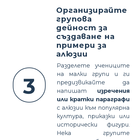
Организирайте
групова
дейност за
създаване на
примери за
алюзии
Разделете учениците
на малки групи и ги
3
предизвикайте да
напишат
изречения
или кратки параграфи
с алюзии към популярна
култура, приказки или
исторически фигури.
Нека групите