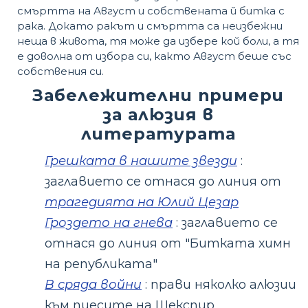
смъртта на Август и собствената й битка с
рака. Докато ракът и смъртта са неизбежни
неща в живота, тя може да избере кой боли, а тя
е доволна от избора си, както Август беше със
собствения си.
Забележителни примери
за алюзия в
литературата
Грешката в нашите звезди
:
заглавието се отнася до линия от
трагедията на Юлий Цезар
Гроздето на гнева
: заглавието се
отнася до линия от "Битката химн
на републиката"
В сряда войни
: прави няколко алюзии
към пиесите на Шекспир