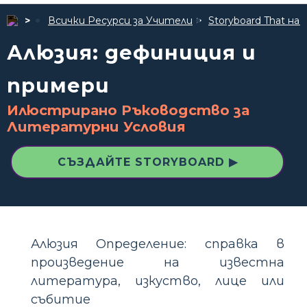
Всички Ресурси за Учители
Storyboard That 
Алюзия: дефиниция и
примери
Илюстрирано Ръководство за
Литературни Условия
СЪЗДАЙТЕ STORYBOARD ▶
Алюзия Определение: справка в
произведение на известна
литература, изкуство, лице или
събитие