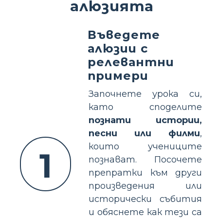
алюзията
Въведете
алюзии с
релевантни
примери
Започнете урока си,
като споделите
познати истории,
песни или филми
,
които учениците
1
познават. Посочете
препратки към други
произведения или
исторически събития
и обяснете как тези са