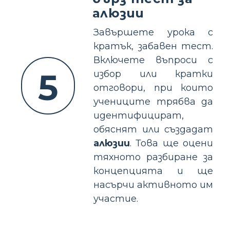
алюзии
Завършете урока с
кратък, забавен тест.
Включете въпроси с
5
избор или кратки
отговори, при които
учениците трябва да
идентифицират,
обяснят или създадат
алюзии
. Това ще оцени
тяхното разбиране за
концепцията и ще
насърчи активното им
участие.