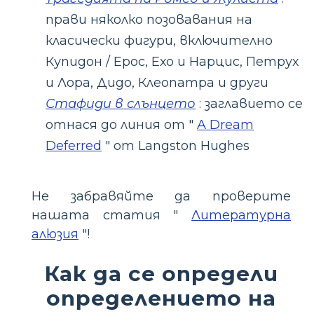
прави няколко позовавания на
класически фигури, включително
Купидон / Ерос, Ехо и Нарцис, Петрух
и Лора, Дидо, Клеопатра и други
Стафиди в слънцето
: заглавието се
отнася до линия от "
A Dream
Deferred
" от Langston Hughes
Не забравяйте да проверите
нашата статия "
Литературна
алюзия
"!
Как да се определи
определението на