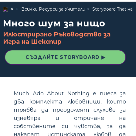
Всички Ресурси за Учители
Storyboard That 
Много шум за нищо
Илюстрирано Ръководство за
Игра на Шекспир
СЪЗДАЙТЕ STORYBOARD ▶
Much Ado About Nothing е пиеса за
два комплекта любовници, които
трябва да преодолеят слухове за
изневяра и отричане на
собствените си чувства, за да
накарат истинската любов да