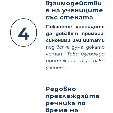
взаимодействи
е на учениците
със стената
4
Поканете учениците
да добавят примери,
синоними или цитати
под всяка дума, докато
четат.
Това изгражда
притежание и засилва
ученето.
Редовно
преглеждайте
речника по
време на