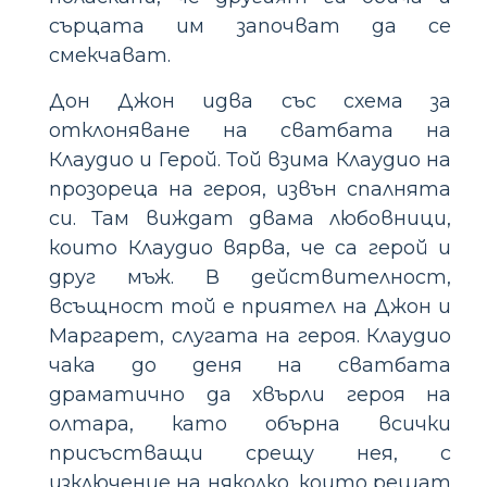
сърцата им започват да се
смекчават.
Дон Джон идва със схема за
отклоняване на сватбата на
Клаудио и Герой. Той взима Клаудио на
прозореца на героя, извън спалнята
си. Там виждат двама любовници,
които Клаудио вярва, че са герой и
друг мъж. В действителност,
всъщност той е приятел на Джон и
Маргарет, слугата на героя. Клаудио
чака до деня на сватбата
драматично да хвърли героя на
олтара, като обърна всички
присъстващи срещу нея, с
изключение на няколко, които решат