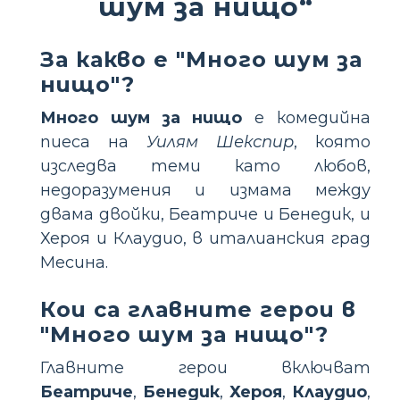
шум за нищо“
За какво е "Много шум за
нищо"?
Много шум за нищо
е комедийна
пиеса на
Уилям Шекспир
, която
изследва теми като любов,
недоразумения и измама между
двама двойки, Беатриче и Бенедик, и
Хероя и Клаудио, в италианския град
Месина.
Кои са главните герои в
"Много шум за нищо"?
Главните герои включват
Беатриче
,
Бенедик
,
Хероя
,
Клаудио
,