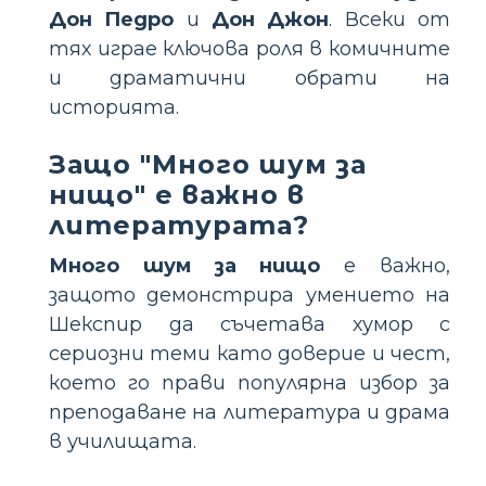
Дон Педро
и
Дон Джон
. Всеки от
тях играе ключова роля в комичните
и драматични обрати на
историята.
Защо "Много шум за
нищо" е важно в
литературата?
Много шум за нищо
е важно,
защото демонстрира умението на
Шекспир да съчетава хумор с
сериозни теми като доверие и чест,
което го прави популярна избор за
преподаване на литература и драма
в училищата.