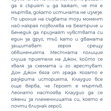
да я скрият и да кажат, че тя е
мъртва, докато истината не излезе.
По ирония на съдбата този момент
най-накрая позволява на Беатриче и
Бенедик да признаят чувствата си
един за друг, тъй като и двамата
защитават героя срещу
обвиненията. Местната полиция
слуша приятеля на Джон, който се
хваля за схемата и го арестуват.
Дон Джон бяга от града. Когато е
разкрита историята, Клаудио все
още вярва, че Героят е мъртъв.
Леонато настоява Клаудио да се
ожени за племенницата си, която е
почти близнак герой.