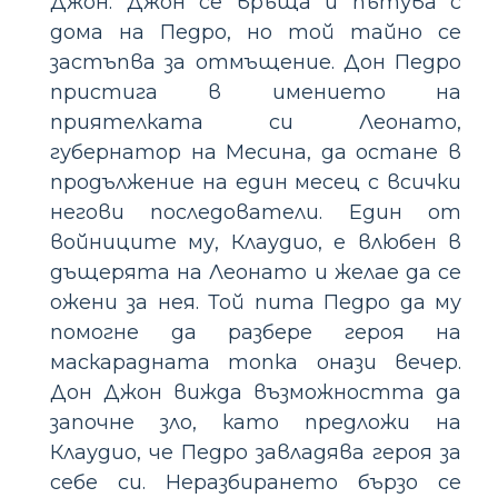
Джон. Джон се връща и пътува с
дома на Педро, но той тайно се
застъпва за отмъщение. Дон Педро
пристига в имението на
приятелката си Леонато,
губернатор на Месина, да остане в
продължение на един месец с всички
негови последователи. Един от
войниците му, Клаудио, е влюбен в
дъщерята на Леонато и желае да се
ожени за нея. Той пита Педро да му
помогне да разбере героя на
маскарадната топка онази вечер.
Дон Джон вижда възможността да
започне зло, като предложи на
Клаудио, че Педро завладява героя за
себе си. Неразбирането бързо се