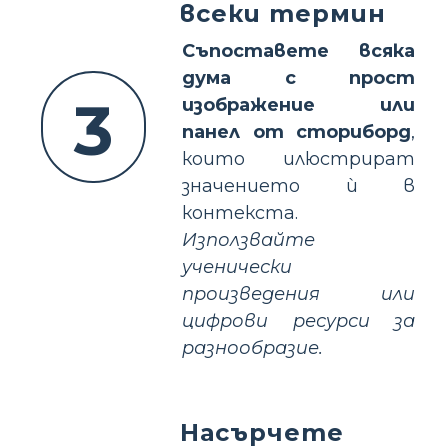
всеки термин
Съпоставете всяка
дума с прост
3
изображение или
панел от сториборд
,
които илюстрират
значението ѝ в
контекста.
Използвайте
ученически
произведения или
цифрови ресурси за
разнообразие.
Насърчете