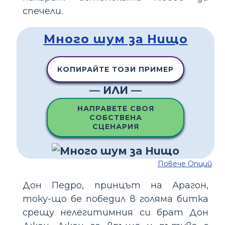
спечели.
Много шум за Нищо
КОПИРАЙТЕ ТОЗИ ПРИМЕР
— ИЛИ —
НАПРАВЕТЕ СВОЯ
СОБСТВЕНА
СЦЕНАРИЯ
Повече Опций
Дон Педро, принцът на Арагон,
току-що бе победил в голяма битка
срещу нелегитимния си брат Дон