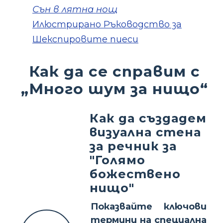
Сън в лятна нощ
Илюстрирано Ръководство за
Шекспировите пиеси
Как да се справим с
„Много шум за нищо“
Как да създадем
визуална стена
за речник за
"Голямо
божествено
нищо"
Показвайте ключови
термини на специална