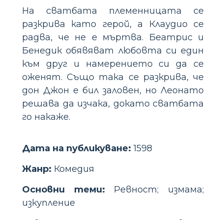
На сватбата племенницата се
разкрива като герой, а Клаудио се
радва, че не е мъртва. Беатрис и
Бенедик обявяват любовта си един
към друг и намерението си да се
оженят. Също така се разкрива, че
дон Джон е бил заловен, но Леонато
решава да изчака, докато сватбата
го накаже.
Дата на публикуване:
1598
Жанр:
Комедия
Основни теми:
Ревност; измама;
изкупление