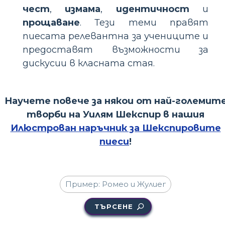
чест
,
измама
,
идентичност
и
прощаване
. Тези теми правят
пиесата релевантна за учениците и
предоставят възможности за
дискусии в класната стая.
Научете повече за някои от най-големит
творби на Уилям Шекспир в нашия
Илюстрован наръчник за Шекспировите
пиеси
!
ТЪРСЕНЕ