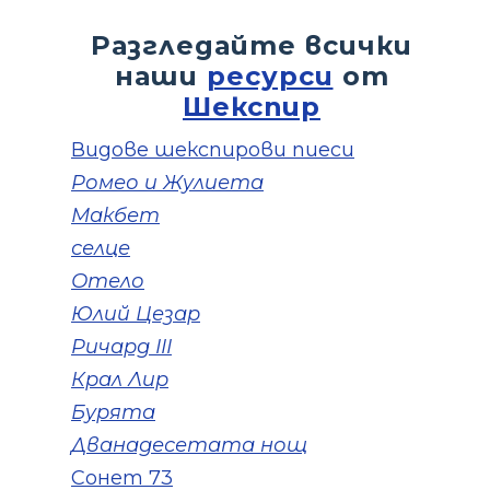
Разгледайте всички
наши
ресурси
от
Шекспир
Видове шекспирови пиеси
Ромео и Жулиета
Макбет
селце
Отело
Юлий Цезар
Ричард III
Крал Лир
Бурята
Дванадесетата нощ
Сонет 73