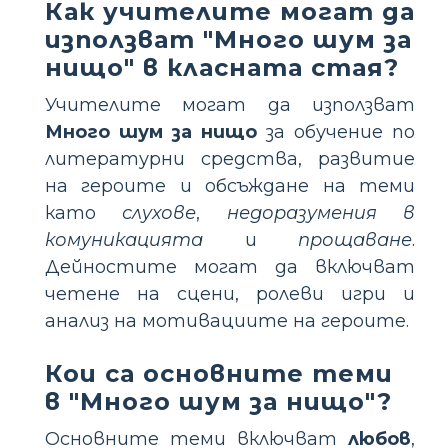
Как учителите могат да
използват "Много шум за
нищо" в класната стая?
Учителите могат да използват
Много шум за нищо
за обучение по
литературни средства, развитие
на героите и обсъждане на теми
като
слухове
,
недоразумения в
комуникацията
и
прощаване
.
Дейностите могат да включват
четене на сцени, ролеви игри и
анализ на мотивациите на героите.
Кои са основните теми
в "Много шум за нищо"?
Основните теми включват
любов
,