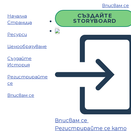
Вписвам се
СЪЗДАЙТЕ
Начална
STORYBOARD
Страница
Ресурси
Ценообразуване
Създайте
История
Регистрирайте
се
Вписвам се
Вписвам се
Регистрирайте се като