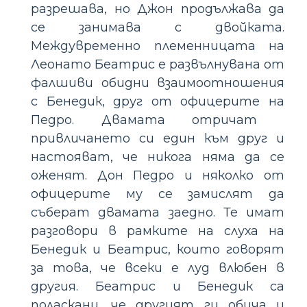
разрешава, но Джон продължава да
се занимава с двойката.
Междувременно племенницата на
Леонато Беатрис е развълнувана от
фалшиви обидни взаимоотношения
с Бенедик, друг от офицерите на
Педро. Двамата отричат ​​
привличането си един към друг и
настояват, че никога няма да се
оженят. Дон Педро и няколко от
офицерите му се замислят да
съберат двамата заедно. Те имат
разговори в рамките на слуха на
Бенедик и Беатрис, които говорят
за това, че всеки е луд влюбен в
другия. Беатрис и Бенедик са
поласкани, че другият ги обича и