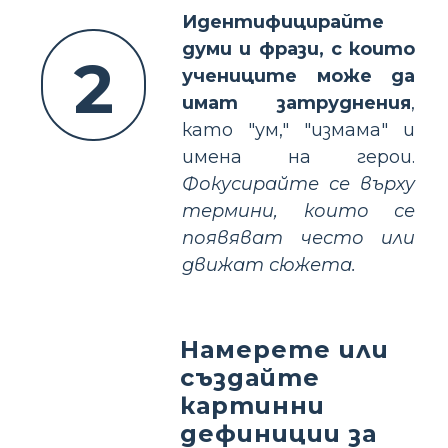
Идентифицирайте
думи и фрази, с които
2
учениците може да
имат затруднения
,
като "ум," "измама" и
имена на герои.
Фокусирайте се върху
термини, които се
появяват често или
движат сюжета.
Намерете или
създайте
картинни
дефиниции за