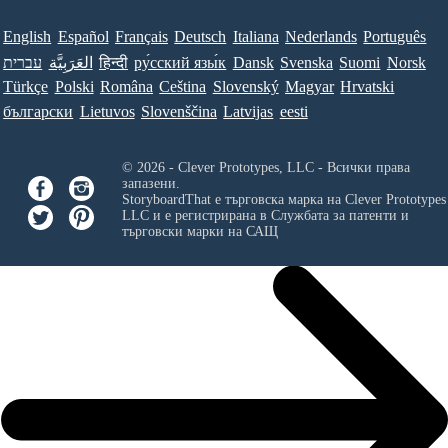
English
Español
Français
Deutsch
Italiana
Nederlands
Português
עברית
العَرَبِيَّة
हिन्दी
ру́сский язы́к
Dansk
Svenska
Suomi
Norsk
Türkçe
Polski
Româna
Ceština
Slovenský
Magyar
Hrvatski
български
Lietuvos
Slovenščina
Latvijas
eesti
© 2026 - Clever Prototypes, LLC - Всички права
запазени.
StoryboardThat е търговска марка на
Clever Prototypes
LLC
и е регистрирана в Службата за патенти и
търговски марки на САЩ