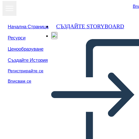
Вп
СЪЗДАЙТЕ STORYBOARD
Начална Страница
Ресурси
Преглед като
Ценообразуване
слайдшоу
Създайте История
Регистрирайте се
Вписвам се
Unknown Story