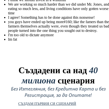
We are working so much harder than we did under Mr. Jones, and 
eating so much less, and living conditions have only gotten worse
time
I agree! Something has to be done against this nonsense!
you guys have ended up being more#160; like the famers than the
farmers themselves actually were, even though they treated us ba
people turned into the one thing you sought out to destroy.
I'm too old to dictate anymore
Im fat
Създадени са над
40
милиона
сценария
Без Изтегляния, без Кредитна Карта и без
Регистрация, за да Опитате!
СЪЗДАМ ПЪРВИЯ СИ СЦЕНАРИЙ