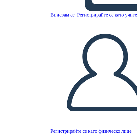
Вписвам се
Регистрирайте се като учит
Копирайте този Storyboard
СЪЗДАЙТЕ СЦЕНАРИЙ
ПУСКАНЕ НА СЛАЙДШОУ
ЧЕТИ МИ
Регистрирайте се като физическо лице