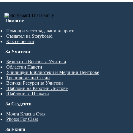
Помогне
Помощ и често задавани въпроси
Създател на Storyboard
Как се печата
За Учители
Безплатна Версия за Учители
Областни Пакети
Училищни Библиотеки и Медийни Центрове
Тренировъчни Сесии
Всички Ресурси за Учители
Шаблони на Работни Листове
Шаблони за Плакати
За Студенти
Моята Класна Стая
Photos For Class
За Екипи