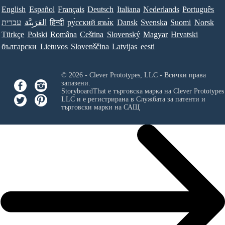
English
Español
Français
Deutsch
Italiana
Nederlands
Português
עברית
العَرَبِيَّة
हिन्दी
ру́сский язы́к
Dansk
Svenska
Suomi
Norsk
Türkçe
Polski
Româna
Ceština
Slovenský
Magyar
Hrvatski
български
Lietuvos
Slovenščina
Latvijas
eesti
© 2026 - Clever Prototypes, LLC - Всички права
запазени.
StoryboardThat е търговска марка на
Clever Prototypes
LLC
и е регистрирана в Службата за патенти и
търговски марки на САЩ