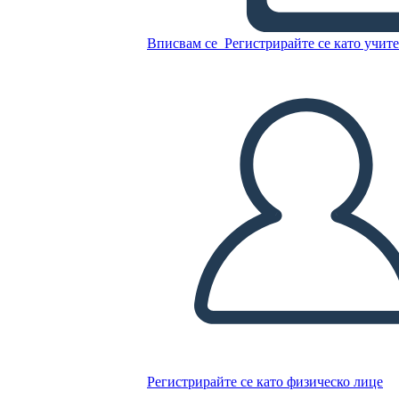
Вписвам се
Регистрирайте се като учит
Копирайте този Storyboard
СЪЗДАЙТЕ СЦЕНАРИЙ
ПУСКАНЕ НА СЛАЙДШОУ
ЧЕТИ МИ
Регистрирайте се като физическо лице