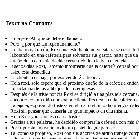
Текст на Статията
Hola jefe¿Ah que se debe el llamado?
Pero, ¿ por qué tan repentinamente?
Un día muy común, Roxi una estudiante universitaria se encontra
laborando en una cafetería para solventar sus gastos, hasta que un 
dueño de la cafetería decide cerrar debido a la baja clientela.
Buenos días Roxi,Lamento informarle que la cafetería cerrará por
usted está despedida
La clientela es baja, por eso venderé la tienda.
Hola roxi, solo espero que el próximo dueño de la cafetería entien
importancia de los altibajos de las empresas.
Después de la triste noticia Roxi se dirigió a una plazuela cercana,
encontró con un niño que era un cliente frecuente en la cafetería 
trabajaba, expresando tristeza en el rostro el niño dio una gran ide
Roxi sin pensar que causaría un gran impacto en ella misma.
Hola Kriss¿por que esa carita triste?
Gracias a tus palabras, he decidido comprar la cafetería con mis a
Por supuesto amiga, te invito un pastelillo. ¿te parece?
Tal como se propuso, Roxi con sus ahorros de arduo trabajo comp
cafetería, pasando a ser su propia jefa, realizó nuevos métodos de