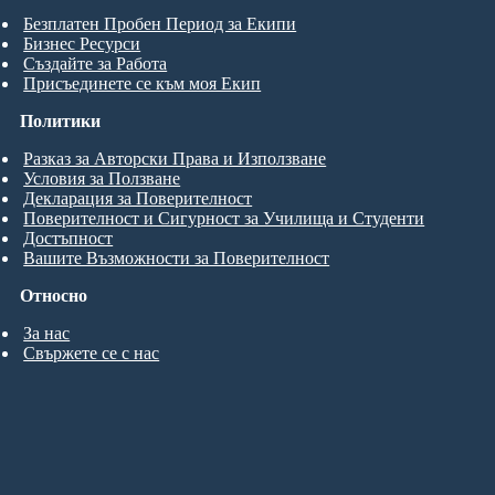
Безплатен Пробен Период за Екипи
Бизнес Ресурси
Създайте за Работа
Присъединете се към моя Екип
Политики
Разказ за Авторски Права и Използване
Условия за Ползване
Декларация за Поверителност
Поверителност и Сигурност за Училища и Студенти
Достъпност
Вашите Възможности за Поверителност
Относно
За нас
Свържете се с нас