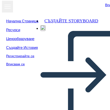
Вп
СЪЗДАЙТЕ STORYBOARD
Начална Страница
Ресурси
Преглед като
Ценообразуване
слайдшоу
Създайте История
Регистрирайте се
Вписвам се
hiatorieta renacimiento