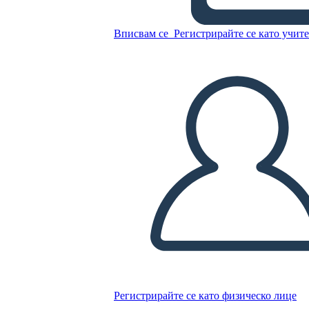
Вписвам се
Регистрирайте се като учит
Копирайте този Storyboard
СЪЗДАЙТЕ СЦЕНАРИЙ
ПУСКАНЕ НА СЛАЙДШОУ
ЧЕТИ МИ
Регистрирайте се като физическо лице