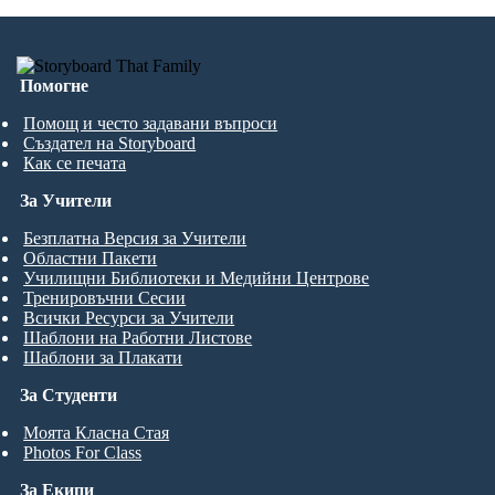
Помогне
Помощ и често задавани въпроси
Създател на Storyboard
Как се печата
За Учители
Безплатна Версия за Учители
Областни Пакети
Училищни Библиотеки и Медийни Центрове
Тренировъчни Сесии
Всички Ресурси за Учители
Шаблони на Работни Листове
Шаблони за Плакати
За Студенти
Моята Класна Стая
Photos For Class
За Екипи