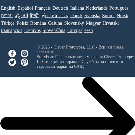
English
Español
Français
Deutsch
Italiana
Nederlands
Português
עברית
العَرَبِيَّة
हिन्दी
ру́сский язы́к
Dansk
Svenska
Suomi
Norsk
Türkçe
Polski
Româna
Ceština
Slovenský
Magyar
Hrvatski
български
Lietuvos
Slovenščina
Latvijas
eesti
© 2026 - Clever Prototypes, LLC - Всички права
запазени.
StoryboardThat е търговска марка на
Clever Prototypes
LLC
и е регистрирана в Службата за патенти и
търговски марки на САЩ