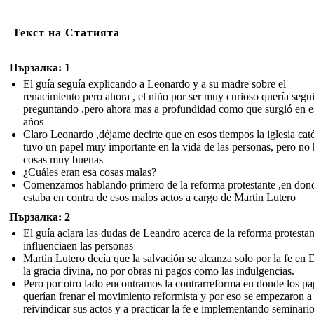
Текст на Статията
Пързалка: 1
El guía seguía explicando a Leonardo y a su madre sobre el
renacimiento pero ahora , el niño por ser muy curioso quería segui
preguntando ,pero ahora mas a profundidad como que surgió en e
años
Claro Leonardo ,déjame decirte que en esos tiempos la iglesia cató
tuvo un papel muy importante en la vida de las personas, pero no 
cosas muy buenas
¿Cuáles eran esa cosas malas?
Comenzamos hablando primero de la reforma protestante ,en don
estaba en contra de esos malos actos a cargo de Martin Lutero
Пързалка: 2
El guía aclara las dudas de Leandro acerca de la reforma protestan
influenciaen las personas
Martín Lutero decía que la salvación se alcanza solo por la fe en 
la gracia divina, no por obras ni pagos como las indulgencias.
Pero por otro lado encontramos la contrarreforma en donde los pa
querían frenar el movimiento reformista y por eso se empezaron a
reivindicar sus actos y a practicar la fe e implementando seminari