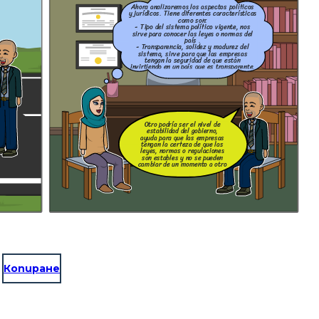
Ahora analizaremos los aspectos políticos
y jurídicos. Tiene diferentes características
como son:
- Tipo del sistema político vigente, nos
sirve para conocer las leyes o normas del
país .
- Transparencia, solidez y madurez del
sistema, sirve para que las empresas
tengan la seguridad de que están
invirtiendo en un país que es transparente.
Otro podría ser el nivel de
estabilidad del gobierno,
ayuda para que las empresas
tengan la certeza de que las
leyes, normas o regulaciones
son estables y no se pueden
cambiar de un momento a otro
Копиране