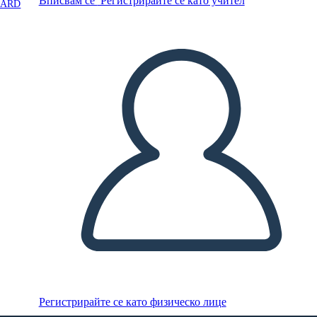
Вписвам се
Регистрирайте се като учител
OARD
Регистрирайте се като физическо лице