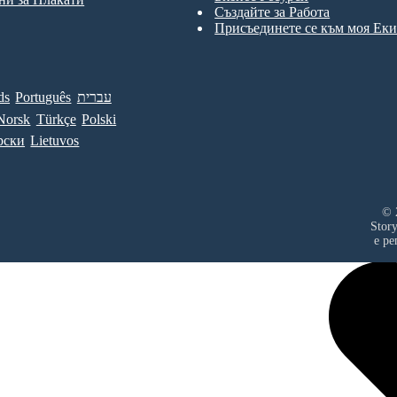
Създайте за Работа
Присъединете се към моя Ек
ds
Português
עברית
Norsk
Türkçe
Polski
рски
Lietuvos
© 
Stor
е ре