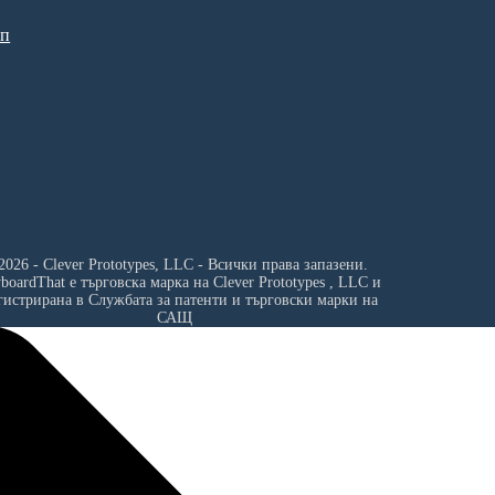
ип
2026 - Clever Prototypes, LLC - Всички права запазени.
yboardThat е търговска марка на
Clever Prototypes , LLC
и
гистрирана в Службата за патенти и търговски марки на
САЩ