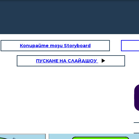
Копирайте този Storyboard
ПУСКАНЕ НА СЛАЙДШОУ
Ahora analizaremos los aspectos políticos
y jurídicos. Tiene diferentes características
vo
como son:
s
- Tipo del sistema político vigente, nos
sirve para conocer las leyes o normas del
país .
- Transparencia, solidez y madurez del
sistema, sirve para que las empresas
tengan la seguridad de que están
invirtiendo en un país que es transparente.
cto
e a
cto
as
e
que
Otro podría ser el nivel de
cto
estabilidad del gobierno,
ayuda para que las empresas
tengan la certeza de que las
leyes, normas o regulaciones
son estables y no se pueden
cambiar de un momento a otro