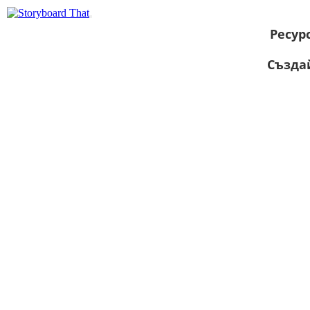
Ресур
Създа