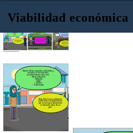
Viabilidad económica
También existen los aspectos
Ahora analizaremos los aspectos políticos
demográficos y sirven para identificar si
Dentro de los aspectos culturales y
y jurídicos. Tiene diferentes características
el producto que se va a ingresar al nuevo
sociales se revisan más
como son:
mercado va a satisfacer las necesidades
características como son:
- Tipo del sistema político vigente, nos
de los consumidores.
- Nivel educativo
sirve para conocer las leyes o normas del
- Religión
país .
-Edad
- Transparencia, solidez y madurez del
- Idioma
sistema, sirve para que las empresas
- Tradiciones
tengan la seguridad de que están
invirtiendo en un país que es transparente.
Esto quiere decir que este aspecto
nos sirve para determinar en base a
la edad de la población que producto
Muy bien Laura y entonces
es el indicado de acuerdo con las
todas estas características
necesidades existentes y esto se
nos sirven para determinar
realiza con cada característica que
Otro podría ser el nivel de
el mercado meta de un
sea de ayuda para tener el producto
estabilidad del gobierno,
país.
ideal.
ayuda para que las empresas
tengan la certeza de que las
leyes, normas o regulaciones
son estables y no se pueden
cambiar de un momento a otro
Create your own at Storyboard That
También existen los aspectos
demográficos y sirven para identificar si
Dentro de los aspectos culturales y
el producto que se va a ingresar al nue
sociales se revisan más
mercado va a satisfacer las necesidade
características como son:
de los consumidores.
- Nivel educativo
- Religión
-Edad
- Idioma
- Tradiciones
Esto quiere decir que este aspe
nos sirve para determinar en bas
la edad de la población que produ
Muy bien Laura y entonces
es el indicado de acuerdo con l
todas estas características
necesidades existentes y esto s
nos sirven para determinar
realiza con cada característica 
el mercado meta de un
sea de ayuda para tener el produ
país.
ideal.