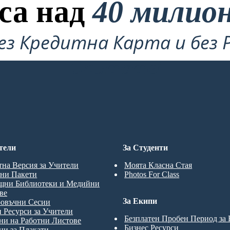
са над
40 милио
ез Кредитна Карта и без 
Опитате!
тели
За Студенти
тна Версия за Учители
Моята Класна Стая
ни Пакети
Photos For Class
щни Библиотеки и Медийни
ве
За Екипи
ровъчни Сесии
 Ресурси за Учители
Безплатен Пробен Период за
и на Работни Листове
Бизнес Ресурси
и за Плакати