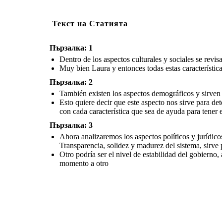
Текст на Статията
Пързалка: 1
Dentro de los aspectos culturales y sociales se revi
Muy bien Laura y entonces todas estas característic
Пързалка: 2
También existen los aspectos demográficos y sirven p
Esto quiere decir que este aspecto nos sirve para de
con cada característica que sea de ayuda para tener e
Пързалка: 3
Ahora analizaremos los aspectos políticos y jurídicos
Transparencia, solidez y madurez del sistema, sirve 
Otro podría ser el nivel de estabilidad del gobierno
momento a otro