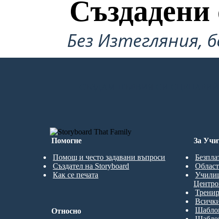
Създадени 
Без Изтегляния, б
СЪЗДАМ ПЪРВИЯ СИ СЦЕНАРИЙ
Помогне
За Учи
Помощ и често задавани въпроси
Безпла
Създател на Storyboard
Област
Как се печата
Учили
Центро
Трени
Всички
Шаблон
Относно
Шаблон