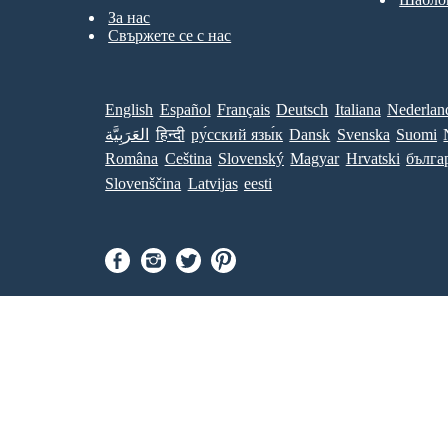
За нас
Свържете се с нас
English
Español
Français
Deutsch
Italiana
Nederlan
العَرَبِيَّة
हिन्दी
ру́сский язы́к
Dansk
Svenska
Suomi
Româna
Ceština
Slovenský
Magyar
Hrvatski
бълга
Slovenščina
Latvijas
eesti