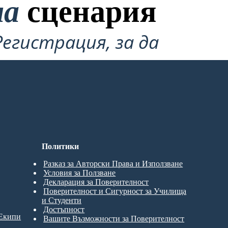
на
сценария
Регистрация, за да
Политики
Разказ за Авторски Права и Използване
Условия за Ползване
Декларация за Поверителност
Поверителност и Сигурност за Училища
и Студенти
Достъпност
 Екипи
Вашите Възможности за Поверителност