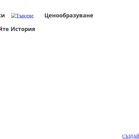
си
Ценообразуване
йте История
СЪЗДА