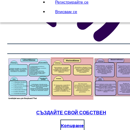
Регистрирайте се
Вписвам се
СЪЗДАЙТЕ СВОЙ СОБСТВЕН
Копиране