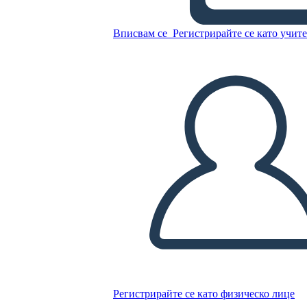
Вписвам се
Регистрирайте се като учит
Копирайте този Storyboard
СЪЗДАЙТЕ СЦЕНАРИЙ
ПУСКАНЕ НА СЛАЙДШОУ
ЧЕТИ МИ
Регистрирайте се като физическо лице