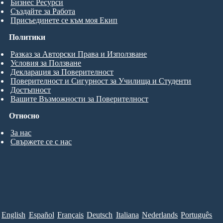
Бизнес Ресурси
Създайте за Работа
Присъединете се към моя Екип
Политики
Разказ за Авторски Права и Използване
Условия за Ползване
Декларация за Поверителност
Поверителност и Сигурност за Училища и Студенти
Достъпност
Вашите Възможности за Поверителност
Относно
За нас
Свържете се с нас
English
Español
Français
Deutsch
Italiana
Nederlands
Português