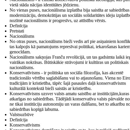
vietā stāda nācijas identitātes jēdzienu.
No vienas puses, nacionālisma izplatība bija saistīta ar sabiedrības
modernizāciju, demokrātijas un sociālās solidaritātes ideju izplatīb
nozīmē nacionālisms ir progresīvs, uz attīstību vērsts.
Definīcija
Pretstati
Nacionālisms
No otras puses, nacionālisms bieži vedis arī pie asiņainiem konfli
tas kalpojis kā pamatojums represīvai politikai, iekarošanas karie
genocīdam.
Nacionālisms sakņojas Franču revolūcijā, un tas gadsimta laikā ie
vairākas nokrāsas. Būtiskākie strāvojumi ir kultūras un politiskais
nacionālisms.
Konservatīvisms - ir politiska un sociāla filozofija, kas akcentē
tradicionālo vērtību saglabāšanu vai to atjaunošanu. Viena no Eir
tradīcijām ir kristietība, tāpēc šajā pasaules daļā konservatīvisms
kulturālā kontekstā bieži saistās ar kristietību.
Konservatīvisms uzsver valsts amatu saistību ar institūcijām,kuras 
atkarīgas no sabiedrības. Tādējādi konservatīva valsts pārvalde n
ne tikai institūciju autonomiju un varas dalīšanu, bet to atkarību n
sabiedrības kopīgā labuma.
Valstsuzbūve
Definīcija
Konservatīvisms