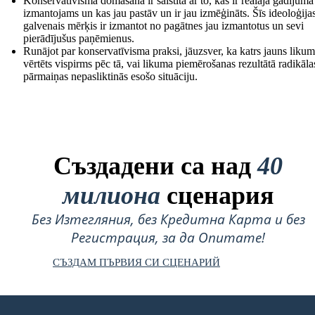
Konservatīvisma domāšana ir saistīta ar to, kas ir reālajā gadījumā
izmantojams un kas jau pastāv un ir jau izmēģināts. Šīs ideoloģija
galvenais mērķis ir izmantot no pagātnes jau izmantotus un sevi
pierādījušus paņēmienus.
Runājot par konservatīvisma praksi, jāuzsver, ka katrs jauns likum
vērtēts vispirms pēc tā, vai likuma piemērošanas rezultātā radikāla
pārmaiņas nepasliktinās esošo situāciju.
Създадени са над
40
милиона
сценария
Без Изтегляния, без Кредитна Карта и без
Регистрация, за да Опитате!
СЪЗДАМ ПЪРВИЯ СИ СЦЕНАРИЙ