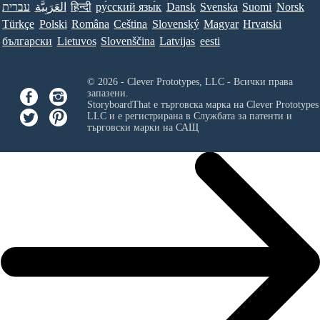
עברית
العَرَبِيَّة
हिन्दी
ру́сский язы́к
Dansk
Svenska
Suomi
Norsk
Türkçe
Polski
Româna
Ceština
Slovenský
Magyar
Hrvatski
български
Lietuvos
Slovenščina
Latvijas
eesti
© 2026 - Clever Prototypes, LLC - Всички права
запазени.
StoryboardThat е търговска марка на
Clever Prototypes
LLC
и е регистрирана в Службата за патенти и
търговски марки на САЩ