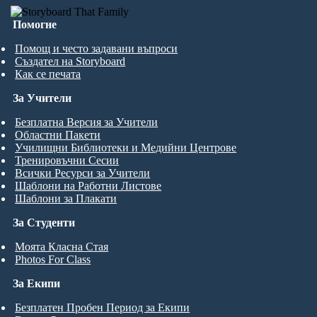
Помогне
Помощ и често задавани въпроси
Създател на Storyboard
Как се печата
За Учители
Безплатна Версия за Учители
Областни Пакети
Училищни Библиотеки и Медийни Центрове
Тренировъчни Сесии
Всички Ресурси за Учители
Шаблони на Работни Листове
Шаблони за Плакати
За Студенти
Моята Класна Стая
Photos For Class
За Екипи
Безплатен Пробен Период за Екипи