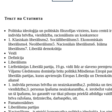
Текст на Статията
Politiska ideoloģija un politiskās filozofijas virziens, kura centrā ir
indivīda brīvība, vienlīdzība, racionālisms un konkurence
1. Klasiskais liberālisms2. Sociālliberālisms3. Ekonomiskais
liberālisms4. Neoliberālisms5. Nacionālais liberālisms6. Islāma
liberālisms7. Liberālā demokrātija
Veidi
Definīcija
Liberālisms
Lielbritānijas Liberālā partija, 19.gs. vidū līdz ar slaveno premjeru
Viljamu Gledstounu dominēja britu politikā.Mūsdienas Eiropā pa
liberālās partijas, kuras apvienojās Eiropas Liberāļu un Demokrāt
aliansē
1. indivīda personas brīvība un neaizskaramība;2. politiska un ties
vienlīdzība;3. personas īpašuma neaizskaramība, 4. ierobežot vals
un tā īpašumu, ko garantēt var tikai pilsoņu priekšā atbildīga valdī
brīva ražošana, tirdzniecība, darbaspēks, utt.
Pamatnostādnes
Liberālisma partijas
Nacionālisms - ir etniski konservatīva politiska ideoloģija, kas pir