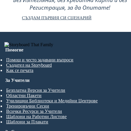
Без Изтегляния, без Кредитна Карта и без
Регистрация, за да Опитате!
СЪЗДАМ ПЪРВИЯ СИ СЦЕНАРИЙ
Помогне
Помощ и често задавани въпроси
Създател на Storyboard
Как се печата
За Учители
Безплатна Версия за Учители
Областни Пакети
Училищни Библиотеки и Медийни Центрове
Тренировъчни Сесии
Всички Ресурси за Учители
Шаблони на Работни Листове
Шаблони за Плакати