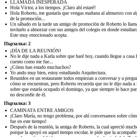
LLAMADA INESPERADA
Hola Víctor, a los tiempos. ¡Claro ahí estaré!
Hola Roberto, me gustaría que vengas mañana al almuerzo con a
de la promoción...
Un sábado en la tarde un amigo de promoción de Roberto lo llam
invitarlo a almorzar con sus amigos del colegio en donde estudiar
Este muy emocionado acepta.
Пързалка: 2
¡DÍA DE LA REUNIÓN!
No le dije nada a Karla sobre que haré hoy, cuando llegue a casa 
cuento como me fue...
¿Cómo han estado muchachos?
Yo ando muy bien, estoy estudiando Arquitectura.
Reunidos en un restaurante todos empiezan a conversar y a pregu
cómo se encuentran, pero Roberto recuerda que no le dijo nada a
sobre que estaría ocupado el domingo, ya que siempre lo hace pa
no desconfíe de él.
Пързалка: 3
CAMINATA ENTRE AMIGOS
¡Claro María, no tengo problema, por ahí conversamos sobre cóm
fue en este tiempo!
Después de la reunión, la amiga de Roberto, la cual apreció much
porque la apoyó en aquel tiempo escolar, le pide que la acompañe 