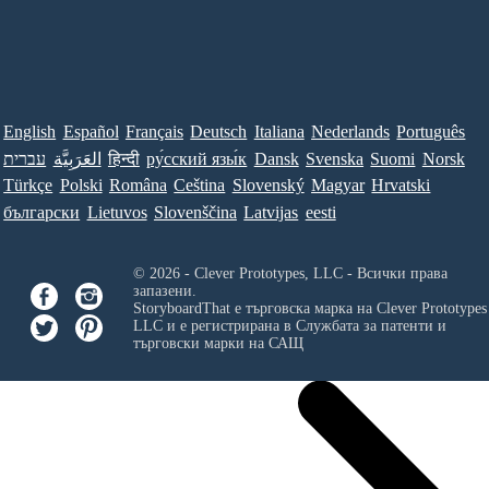
English
Español
Français
Deutsch
Italiana
Nederlands
Português
עברית
العَرَبِيَّة
हिन्दी
ру́сский язы́к
Dansk
Svenska
Suomi
Norsk
Türkçe
Polski
Româna
Ceština
Slovenský
Magyar
Hrvatski
български
Lietuvos
Slovenščina
Latvijas
eesti
© 2026 - Clever Prototypes, LLC - Всички права
запазени.
StoryboardThat е търговска марка на
Clever Prototypes
LLC
и е регистрирана в Службата за патенти и
търговски марки на САЩ