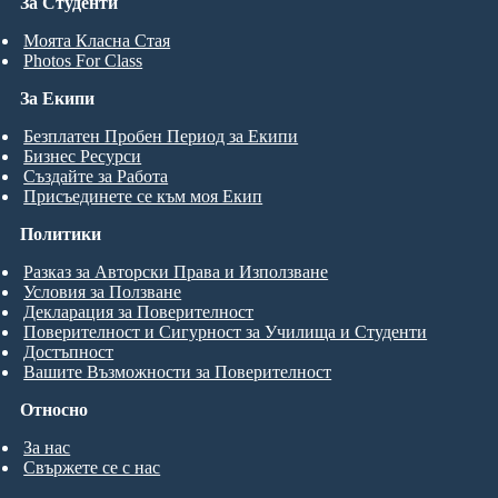
За Студенти
Моята Класна Стая
Photos For Class
За Екипи
Безплатен Пробен Период за Екипи
Бизнес Ресурси
Създайте за Работа
Присъединете се към моя Екип
Политики
Разказ за Авторски Права и Използване
Условия за Ползване
Декларация за Поверителност
Поверителност и Сигурност за Училища и Студенти
Достъпност
Вашите Възможности за Поверителност
Относно
За нас
Свържете се с нас