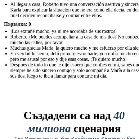
Al llegar a casa, Roberto tuvo una conversación asertiva y sincer
Karla para explicar la situación que no era como ella decía, en don
final deciden reconciliarse y confiar entre ellos.
Пързалка: 0
¡Los extrañé mucho, ya ni me acordaba de sus rostros!
Roberto, ¿Me puedes acompañar a la casa de mis tíos? No conoz
mucho las calles, por favor.
Muchas gracias María, la quiero mucho y me esfuerzo por ella si
En verdad lo siento, debí primero escucharte, yo confío mucho en 
pero me asusté por eso y dije esas cosas, ¡Te quiero mucho!
Después de todo lo que te dije espero que confíes en mí, sabes qu
siempre he sido sincero contigo y solo acompañé a María a la cas
sus tíos, luego te iba a llamar para contarte mi día.
Създадени са над
40
милиона
сценария