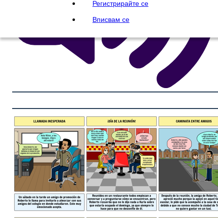
Регистрирайте се
Вписвам се