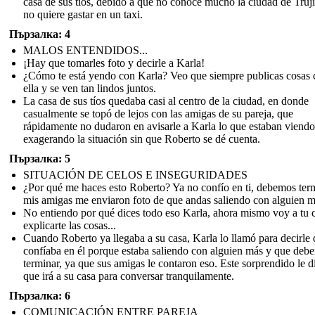
casa de sus tíos, debido a que no conoce mucho la ciudad de Truji
no quiere gastar en un taxi.
Пързалка: 4
MALOS ENTENDIDOS...
¡Hay que tomarles foto y decirle a Karla!
¿Cómo te está yendo con Karla? Veo que siempre publicas cosas 
ella y se ven tan lindos juntos.
La casa de sus tíos quedaba casi al centro de la ciudad, en donde
casualmente se topó de lejos con las amigas de su pareja, que
rápidamente no dudaron en avisarle a Karla lo que estaban viendo
exagerando la situación sin que Roberto se dé cuenta.
Пързалка: 5
SITUACIÓN DE CELOS E INSEGURIDADES
¿Por qué me haces esto Roberto? Ya no confío en ti, debemos term
mis amigas me enviaron foto de que andas saliendo con alguien m
No entiendo por qué dices todo eso Karla, ahora mismo voy a tu 
explicarte las cosas...
Cuando Roberto ya llegaba a su casa, Karla lo llamó para decirle
confíaba en él porque estaba saliendo con alguien más y que deb
terminar, ya que sus amigas le contaron eso. Este sorprendido le d
que irá a su casa para conversar tranquilamente.
Пързалка: 6
COMUNICACIÓN ENTRE PAREJA