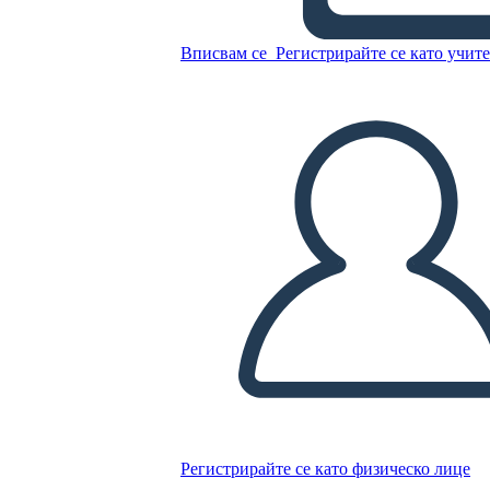
HISTORIETA
Вписвам се
Регистрирайте се като учит
Копирайте този Storyboard
СЪЗДАЙТЕ СЦЕНАРИЙ
ПУСКАНЕ НА СЛАЙДШОУ
ЧЕТИ МИ
Регистрирайте се като физическо лице