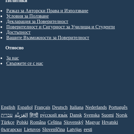
Политики
Разказ за Авторски Права и Използване
Условия за Ползване
Декларация за Поверителност
Поверителност и Сигурност за Училища и Студенти
Достъпност
Вашите Възможности за Поверителност
Относно
За нас
Свържете се с нас
English
Español
Français
Deutsch
Italiana
Nederlands
Português
עברית
العَرَبِيَّة
हिन्दी
ру́сский язы́к
Dansk
Svenska
Suomi
Norsk
Türkçe
Polski
Româna
Ceština
Slovenský
Magyar
Hrvatski
български
Lietuvos
Slovenščina
Latvijas
eesti