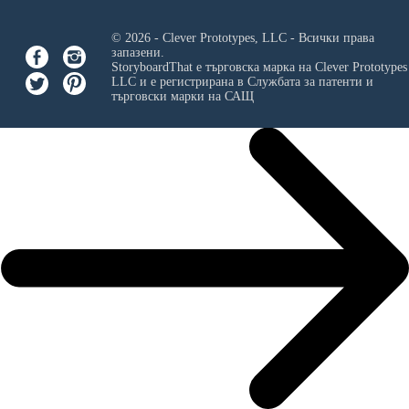
© 2026 - Clever Prototypes, LLC - Всички права
запазени.
StoryboardThat е търговска марка на
Clever Prototypes
LLC
и е регистрирана в Службата за патенти и
търговски марки на САЩ