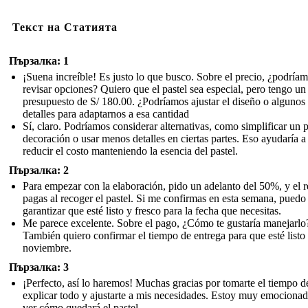
Текст на Статията
Пързалка: 1
¡Suena increíble! Es justo lo que busco. Sobre el precio, ¿podría
revisar opciones? Quiero que el pastel sea especial, pero tengo un
presupuesto de S/ 180.00. ¿Podríamos ajustar el diseño o algunos
detalles para adaptarnos a esa cantidad
Sí, claro. Podríamos considerar alternativas, como simplificar un 
decoración o usar menos detalles en ciertas partes. Eso ayudaría a
reducir el costo manteniendo la esencia del pastel.
Пързалка: 2
Para empezar con la elaboración, pido un adelanto del 50%, y el r
pagas al recoger el pastel. Si me confirmas en esta semana, puedo
garantizar que esté listo y fresco para la fecha que necesitas.
Me parece excelente. Sobre el pago, ¿Cómo te gustaría manejarlo
También quiero confirmar el tiempo de entrega para que esté listo 
noviembre.
Пързалка: 3
¡Perfecto, así lo haremos! Muchas gracias por tomarte el tiempo d
explicar todo y ajustarte a mis necesidades. Estoy muy emociona
ver cómo quedará el pastel.