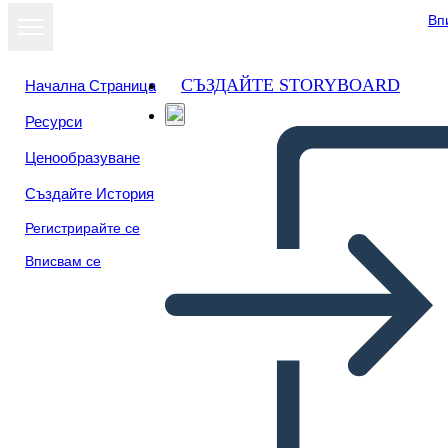
Вп
СЪЗДАЙТЕ STORYBOARD
Начална Страница
Ресурси
Преглед като
Ценообразуване
слайдшоу
Създайте История
Регистрирайте се
Вписвам се
Untitled Storyboard